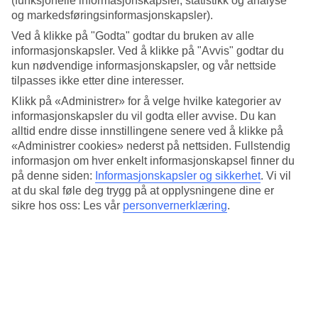
(funksjonelle informasjonskapsler, statistikk og analyse
og markedsføringsinformasjonskapsler).
Populære hotell – Capelas
Ved å klikke på "Godta" godtar du bruken av alle
informasjonskapsler. Ved å klikke på "Avvis" godtar du
Mer i samme kategori
kun nødvendige informasjonskapsler, og vår nettside
tilpasses ikke etter dine interesser.
Madeira - Vær og temperatur
Funchal - Vær og temperatur
Klikk på «Administrer» for å velge hvilke kategorier av
São Miguel - Vær og temperatur
informasjonskapsler du vil godta eller avvise. Du kan
Ponta Delgada - Vær og temperatur
alltid endre disse innstillingene senere ved å klikke på
Lagoa - Vær og temperatur
«Administrer cookies» nederst på nettsiden. Fullstendig
informasjon om hver enkelt informasjonskapsel finner du
Mer i samme område
på denne siden:
Informasjonskapsler og sikkerhet
.
Vi vil
at du skal føle deg trygg på at opplysningene dine er
Hotell Tavira
sikre hos oss: Les vår
personvernerklæring
.
Hotell Calheta
Hotell Algarve
Hotell Funchal
Hotell Lagos
Lignende reiser
Hotell Puerto Rico
Hotell Amadores