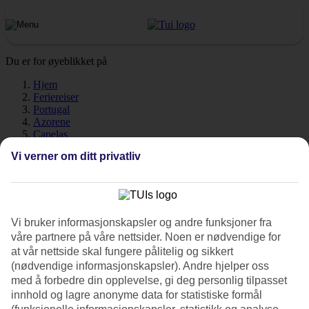
Du er for øyeblikket på
Hjem
Feriereiser
Portugal
Azorene
Capelas
Vær
Vi verner om ditt privatliv
Capelas - Vær og temperatur
Vi bruker informasjonskapsler og andre funksjoner fra
våre partnere på våre nettsider. Noen er nødvendige for
Hvor varmt er det når du skal reise til Capelas på ferie? Et veldig
godt spørsmål! Vær, klima og temperatur har stor betydning for
at vår nettside skal fungere pålitelig og sikkert
reisen din, enten det gjelder soltimer eller vanntemperatur. Her har vi
(nødvendige informasjonskapsler). Andre hjelper oss
samlet all informasjon om været i Capelas, måned for måned.
med å forbedre din opplevelse, gi deg personlig tilpasset
innhold og lagre anonyme data for statistiske formål
Gjennomsnittstemperatur: Capelas