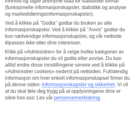
innhold og lagre anonyme data for statistiske formål
4.2/5
Standard
(funksjonelle informasjonskapsler, statistikk og analyse
4.1/5
og markedsføringsinformasjonskapsler).
Ved å klikke på "Godta" godtar du bruken av alle
Om hotellet
informasjonskapsler. Ved å klikke på "Avvis" godtar du
kun nødvendige informasjonskapsler, og vår nettside
3*
tilpasses ikke etter dine interesser.
Offisiell klassifisering
Klikk på «Administrer» for å velge hvilke kategorier av
Takterrasse med basseng, bar og havutsikt
informasjonskapsler du vil godta eller avvise. Du kan
alltid endre disse innstillingene senere ved å klikke på
Carvi Beach Hotel ligger ved en rolig gate i sørlige Lagos, knappe
«Administrer cookies» nederst på nettsiden. Fullstendig
hundre meter fra stranden Praia Dona Ana. Fra hotellets restaurant
informasjon om hver enkelt informasjonskapsel finner du
Ipanema og fra takbassenget med solterrasse har du utsikt over
på denne siden:
Informasjonskapsler og sikkerhet
.
Vi vil
havet.
at du skal føle deg trygg på at opplysningene dine er
Det er en drøy kilometer til Lagos gamle bydel som ligger innenfor
sikre hos oss: Les vår
personvernerklæring
.
bymuren. En spasertur på ca. et kvarter. Du kan også ta taxi eller
lokalbussen, holdeplassen ligger et par kvartal unna hotellet.
På Carvi Beach Hotel
Hotellet har totalt 103 rom, en lobby og WiFi på hele hotellet. I
tillegg finner du: