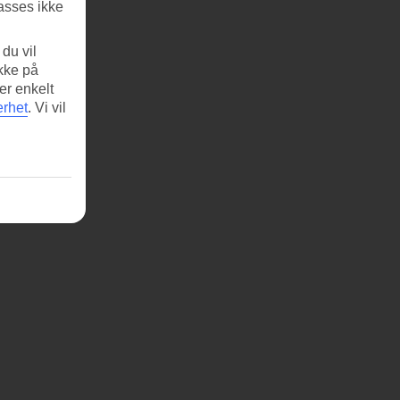
asses ikke
du vil
ikke på
er enkelt
erhet
.
Vi vil