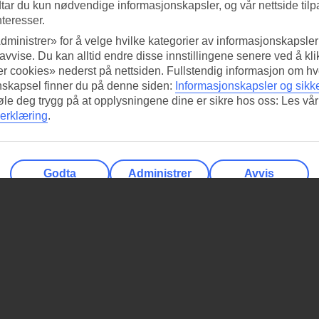
tar du kun nødvendige informasjonskapsler, og vår nettside tilp
nteresser.
dministrer» for å velge hvilke kategorier av informasjonskapsler 
 avvise. Du kan alltid endre disse innstillingene senere ved å kl
r cookies» nederst på nettsiden. Fullstendig informasjon om hv
nskapsel finner du på denne siden:
Informasjonskapsler og sikk
føle deg trygg på at opplysningene dine er sikre hos oss: Les vår
erklæring
.
Godta
Administrer
Avvis