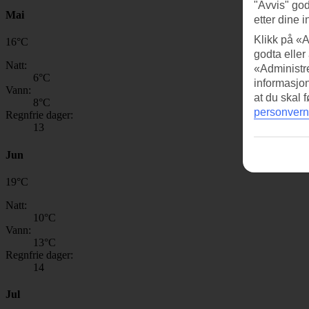
"Avvis" god
Mai
etter dine i
Klikk på «A
16
°
C
godta eller
Natt:
«Administre
6
°C
informasjo
Vann:
at du skal 
8
°C
personvern
Regnfrie dager:
13
Jun
19
°
C
Natt:
10
°C
Vann:
13
°C
Regnfrie dager:
14
Jul