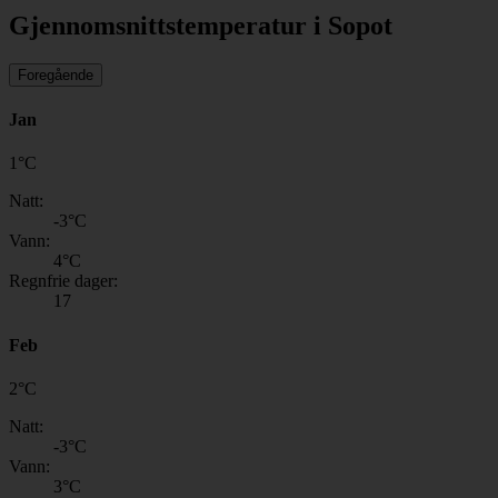
Gjennomsnittstemperatur i Sopot
Foregående
Jan
1
°
C
Natt:
-3
°C
Vann:
4
°C
Regnfrie dager:
17
Feb
2
°
C
Natt:
-3
°C
Vann:
3
°C