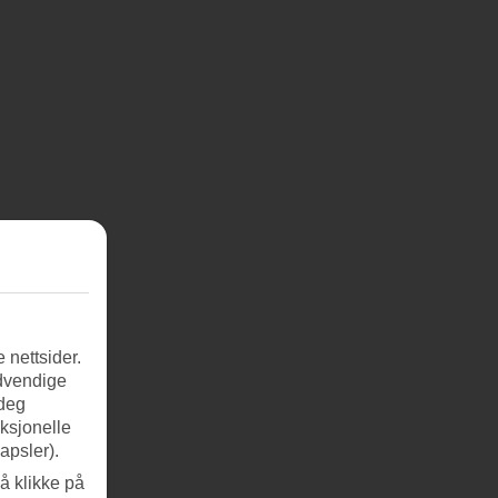
 nettsider.
ødvendige
 deg
nksjonelle
apsler).
å klikke på