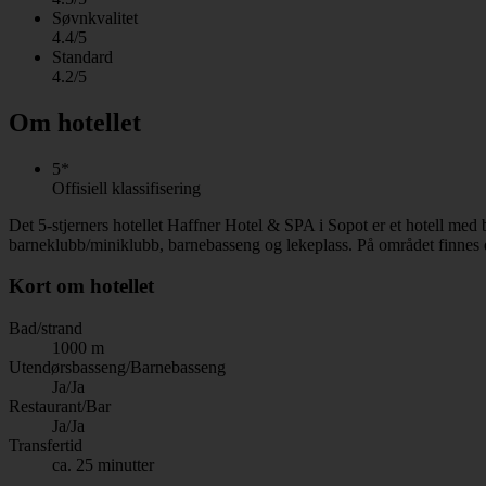
Søvnkvalitet
4.4/5
Standard
4.2/5
Om hotellet
5*
Offisiell klassifisering
Det 5-stjerners hotellet Haffner Hotel & SPA i Sopot er et hotell med 
barneklubb/miniklubb, barnebasseng og lekeplass. På området finnes d
Kort om hotellet
Bad/strand
1000 m
Utendørsbasseng/Barnebasseng
Ja/Ja
Restaurant/Bar
Ja/Ja
Transfertid
ca. 25 minutter