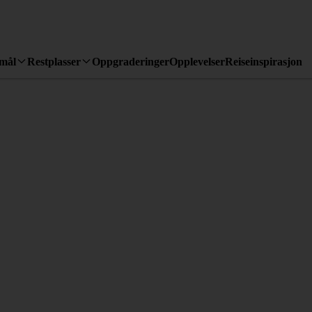
emål
Restplasser
Oppgraderinger
Opplevelser
Reiseinspirasjon