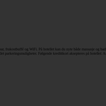
bar, frukostbuffé og WiFi. På hotellet kan du nyte både massasje og bads
et parkeringsmuligheter. Følgende kredittkort aksepteres på hotellet: