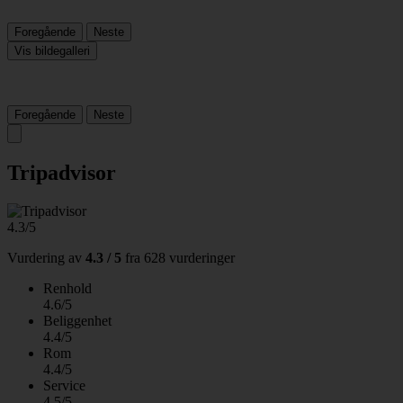
Foregående
Neste
Vis bildegalleri
Foregående
Neste
Tripadvisor
4.3/5
Vurdering av
4.3 / 5
fra
628 vurderinger
Renhold
4.6/5
Beliggenhet
4.4/5
Rom
4.4/5
Service
4.5/5