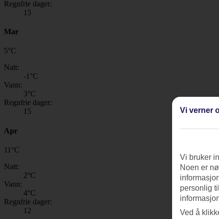
Regnfrie dager:
15
Mar
5
°
C
Natt:
-1
°C
Vann:
3
°C
Regnfrie dager:
Vi verner o
15
Apr
11
°
C
Vi bruker i
Natt:
Noen er nød
2
°C
informasjon
Vann:
personlig t
4
°C
informasjon
Regnfrie dager:
12
Ved å klikk