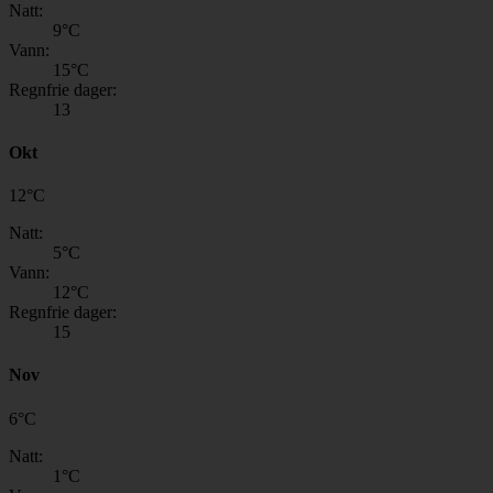
Natt:
9
°C
Vann:
15
°C
Regnfrie dager:
13
Okt
12
°
C
Natt:
5
°C
Vann:
12
°C
Regnfrie dager:
15
Nov
6
°
C
Natt:
1
°C