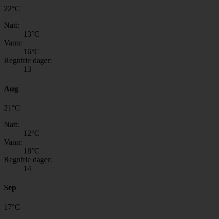
22
°
C
Natt:
13
°C
Vann:
16
°C
Regnfrie dager:
13
Aug
21
°
C
Natt:
12
°C
Vann:
18
°C
Regnfrie dager:
14
Sep
17
°
C