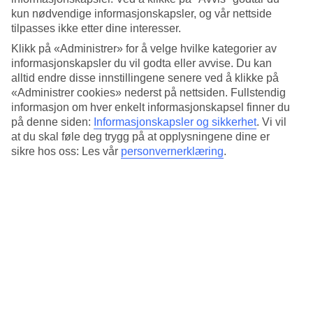
Standard
kun nødvendige informasjonskapsler, og vår nettside
4.3/5
tilpasses ikke etter dine interesser.
Om hotellet
Klikk på «Administrer» for å velge hvilke kategorier av
informasjonskapsler du vil godta eller avvise. Du kan
5*
alltid endre disse innstillingene senere ved å klikke på
Offisiell klassifisering
«Administrer cookies» nederst på nettsiden. Fullstendig
informasjon om hver enkelt informasjonskapsel finner du
Elegant med klassisk design
på denne siden:
Informasjonskapsler og sikkerhet
.
Vi vil
at du skal føle deg trygg på at opplysningene dine er
H15 Hotel Francuski er et elegant hotell som har tatt ønsket gjester
sikre hos oss: Les vår
personvernerklæring
.
velkommen i mer enn 100 år. Her bor du i klassisk tradisjonelle rom
i sobre farger med moderne komfort. Hotellets godt besøkte
konditori og restaurant har velkomponerte menyer inspirert av det
franske kjøkkenet. Byens torg ligger et par minutter fra hotellet.
Nærmeste trikkeholdeplass: Stary Kleparz 210 m unna.
Hotellet har:
Døgnåpen resepsjon
Restaurant og bar
Vaskeriservice
Rommene har: