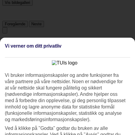
Vis bildegalleri
Foregående
Neste
Tripadvisor
Vi verner om ditt privatliv
4.4/5
Vurdering av
4.4 / 5
fra
980 vurderinger
Vi bruker informasjonskapsler og andre funksjoner fra
våre partnere på våre nettsider. Noen er nødvendige for
Renhold
4.4/5
at vår nettside skal fungere pålitelig og sikkert
Beliggenhet
(nødvendige informasjonskapsler). Andre hjelper oss
4.9/5
med å forbedre din opplevelse, gi deg personlig tilpasset
Rom
innhold og lagre anonyme data for statistiske formål
4.1/5
(funksjonelle informasjonskapsler, statistikk og analyse
Service
og markedsføringsinformasjonskapsler).
4.6/5
Søvnkvalitet
Ved å klikke på "Godta" godtar du bruken av alle
4.2/5
informasjonskapsler. Ved å klikke på "Avvis" godtar du