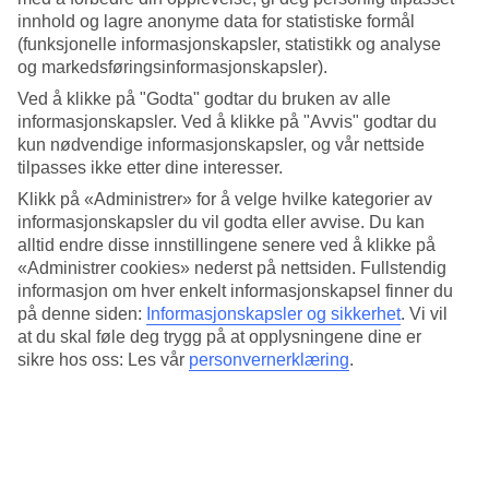
er forventet å bli i perioden du besøker byen. Her kan du lese mer
innhold og lagre anonyme data for statistiske formål
om været i Wien, slik at du kan pakke passende klær og planlegge
(funksjonelle informasjonskapsler, statistikk og analyse
aktivitetene dine.
og markedsføringsinformasjonskapsler).
Når er det best å reise til Wien?
Ved å klikke på "Godta" godtar du bruken av alle
informasjonskapsler. Ved å klikke på "Avvis" godtar du
Den beste perioden for å reise til Wien er vanligvis om våren og
kun nødvendige informasjonskapsler, og vår nettside
høsten. I løpet av disse månedene er været mildt og turister kan nyte
tilpasses ikke etter dine interesser.
behagelige temperaturer og mindre folkemengder. September er en
Klikk på «Administrer» for å velge hvilke kategorier av
ideell måned for å besøke byen, da gjennomsnittlig
temperatur i
Wien
ligger på 20 grader på dagtid i denne perioden.
informasjonskapsler du vil godta eller avvise. Du kan
alltid endre disse innstillingene senere ved å klikke på
Hvor varmt er det i Wien på sommeren?
«Administrer cookies» nederst på nettsiden. Fullstendig
informasjon om hver enkelt informasjonskapsel finner du
Sommeren i Wien er behagelig, og gjennomsnittlig temperatur ligger
på denne siden:
Informasjonskapsler og sikkerhet
.
Vi vil
mellom 15 og 20 grader på dagtid. Dette er perfekte temperaturer for
at du skal føle deg trygg på at opplysningene dine er
en storbyferie med oppdagelse og avslapping i fokus!
sikre hos oss: Les vår
personvernerklæring
.
Hvordan er været i Wien i april og september?
Hvis du foretrekker mildere temperaturer, er været i Wien i april og
september innbydende. April er vanligvis mild, og gjennomsnittlig
temperatur i Wien er 6 grader på dagtid. Været i Wien i september er
fortsatt behagelig og ideell for å utforske byen til fots.