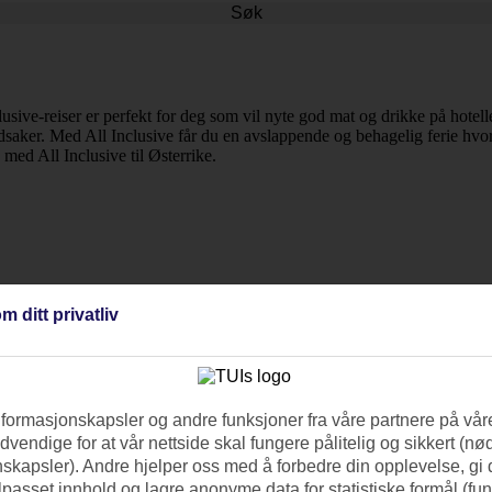
Søk
usive-reiser er perfekt for deg som vil nyte god mat og drikke på hotell
saker. Med All Inclusive får du en avslappende og behagelig ferie hvor
 med All Inclusive til Østerrike.
m ditt privatliv
nformasjonskapsler og andre funksjoner fra våre partnere på våre
vendige for at vår nettside skal fungere pålitelig og sikkert (n
skapsler). Andre hjelper oss med å forbedre din opplevelse, gi
ilpasset innhold og lagre anonyme data for statistiske formål (fu