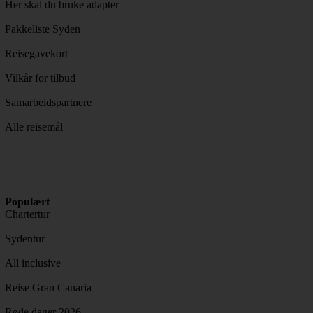
Her skal du bruke adapter
Pakkeliste Syden
Reisegavekort
Vilkår for tilbud
Samarbeidspartnere
Alle reisemål
Populært
Chartertur
Sydentur
All inclusive
Reise Gran Canaria
Røde dager 2026