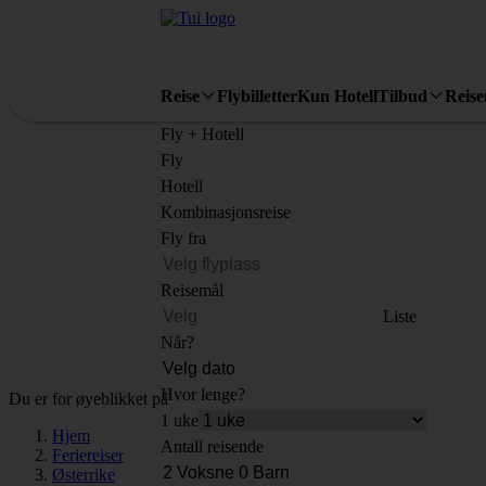
Reise
Flybilletter
Kun Hotell
Tilbud
Reis
Fly + Hotell
Fly
Hotell
Kombinasjonsreise
Fly fra
Reisemål
Liste
Når?
Hvor lenge?
Du er for øyeblikket på
1 uke
Hjem
Antall reisende
Feriereiser
Østerrike