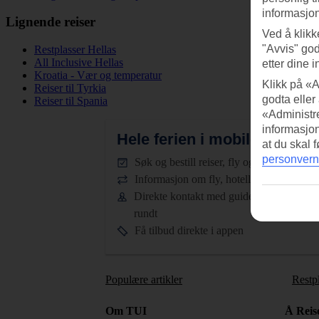
informasjon
Lignende reiser
Ved å klikk
"Avvis" god
Restplasser Hellas
All Inclusive Hellas
etter dine i
Kroatia - Vær og temperatur
Klikk på «A
Reiser til Tyrkia
godta eller
Reiser til Spania
«Administre
informasjo
Hele ferien i mobilen.
Last n
at du skal 
personvern
Søk og bestill reiser, fly og hotell
Informasjon om fly, hotell og transfer
Direkte kontakt med guidene døgnet
rundt
Få tilbud direkte i appen
Populære artikler
Restp
Om TUI
Å Reis