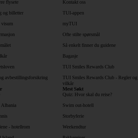
re flysete
Kontakt oss
 og billetter
TUI-appen
 visum
myTUI
rmasjon
Ofte stilte spørsmål
emålet
Så enkelt finner du guidene
lkår
Bagasje
tsloven
TUI Smiles Rewards Club
og avbestillingsforsikring
TUI Smiles Rewards Club - Regler og
vilkår
r
Mest Søkt
e
Quiz: Hvor skal du reise?
l Albania
Swim out-hotell
nnis
Storbyferie
lene - hotellrom
Weekendtur
l Island
Pakkereiser