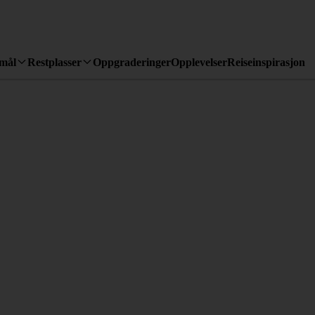
emål
Restplasser
Oppgraderinger
Opplevelser
Reiseinspirasjon