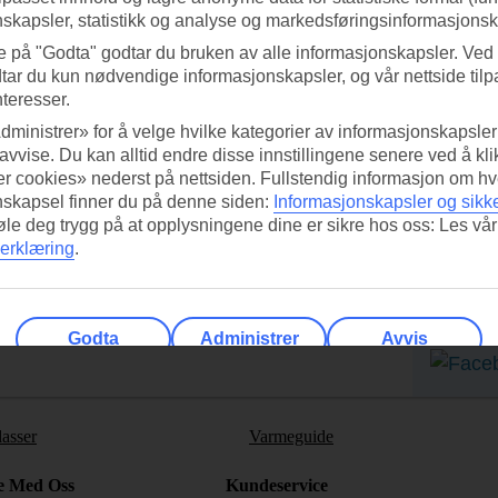
skapsler, statistikk og analyse og markedsføringsinformasjonsk
e på "Godta" godtar du bruken av alle informasjonskapsler. Ved 
tar du kun nødvendige informasjonskapsler, og vår nettside tilp
nteresser.
dministrer» for å velge hvilke kategorier av informasjonskapsler 
 avvise. Du kan alltid endre disse innstillingene senere ved å kl
r cookies» nederst på nettsiden. Fullstendig informasjon om hv
nskapsel finner du på denne siden:
Informasjonskapsler og sikk
ed TUI-appen i dag!
Få til
føle deg trygg på at opplysningene dine er sikre hos oss: Les vår
erklæring
.
Skann QR-koden med
Ab
mobilkameraet ditt for å laste ned
appen.
Følg o
Godta
Administrer
Avvis
lasser
Varmeguide
e Med Oss
Kundeservice