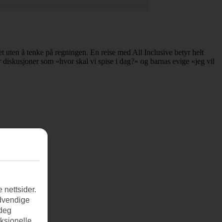
et uten å tenke på regningen. En reise med All Inclusive betyr helt
 diskusjoner som «hvor skal vi spise i dag?» og barnas evige «jeg vil
 nettsider.
ødvendige
 deg
nksjonelle