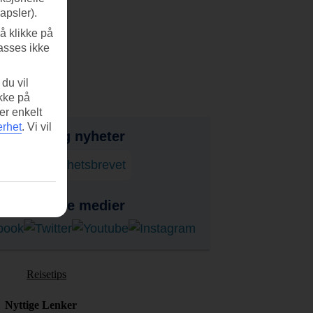
apsler).
å klikke på
asses ikke
du vil
ikke på
er enkelt
erhet
.
Vi vil
bud, tips og nyheter
onner på nyhetsbrevet
ss i sosiale medier
Reisetips
Nyttige Lenker