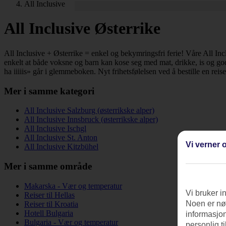
All Inclusive
All Inclusive Østerrike
All Inclusive + Østerrike = enkel og bekymringsfri ferie! Våre All Incl
enkelt at både voksne og barn kan kose seg med mat, drikke, is og god
ha iiiiis» går i glemmeboken. Nyt frihetsfølelsen ved å bestille en reise
Mer i samme kategori
All Inclusive Salzburg (østerrikske alper)
All Inclusive Innsbruck (østerrikske alper)
All Inclusive Ischgl
All Inclusive St. Anton
Vi verner o
All Inclusive Kitzbühel
Mer i samme område
Makarska - Vær og temperatur
Vi bruker i
Reiser til Hellas
Noen er nød
Reiser til Kroatia
Hotell Bulgaria
informasjon
Bulgaria - Vær og temperatur
personlig t