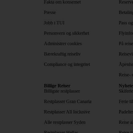
Fakta om konsernet
Reserve
Presse
Betaling
Jobb i TUI
Pass og
Personvern og sikkerhet
Flyinfo
Administrer cookies
På reis
Bærekraftig reiseliv
Reisevi
Compliance og integritet
Åpenhe
Reise- 
Billige Reiser
Nyhete
Billigste restplasser
Skiferi
Restplasser Gran Canaria
Ferie ti
Restplasser All Inclusive
Padelte
Alle restplasser Syden
Reise a
Restplasser Hellas
Reise ti