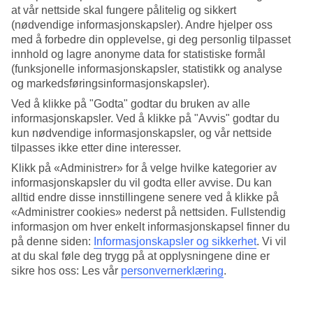
at vår nettside skal fungere pålitelig og sikkert
Søk
(nødvendige informasjonskapsler). Andre hjelper oss
med å forbedre din opplevelse, gi deg personlig tilpasset
innhold og lagre anonyme data for statistiske formål
(funksjonelle informasjonskapsler, statistikk og analyse
og markedsføringsinformasjonskapsler).
Du er for øyeblikket på
Ved å klikke på "Godta" godtar du bruken av alle
Hjem
informasjonskapsler. Ved å klikke på "Avvis" godtar du
Feriereiser
Østerrike
kun nødvendige informasjonskapsler, og vår nettside
Innsbruck (østerrikske alper)
tilpasses ikke etter dine interesser.
Mayrhofen
Klikk på «Administrer» for å velge hvilke kategorier av
Hotell
informasjonskapsler du vil godta eller avvise. Du kan
alltid endre disse innstillingene senere ved å klikke på
Hotell Mayrhofen
«Administrer cookies» nederst på nettsiden. Fullstendig
informasjon om hver enkelt informasjonskapsel finner du
Her finner du hele vårt hotellutvalg på reisemålet
Mayrhofen
. Vi har
på denne siden:
Informasjonskapsler og sikkerhet
.
Vi vil
valgt de beste hotellene i Mayrhofen for å være sikre på at ferien din
at du skal føle deg trygg på at opplysningene dine er
skal bli så bra som mulig. Enten du reiser alene, med familien, hele
sikre hos oss: Les vår
personvernerklæring
.
storfamilien eller en gruppe venner, er vi sikre på at du finner et
hotell som passer deg. Bruk et par minutter for å finne ditt
drømmehotell!