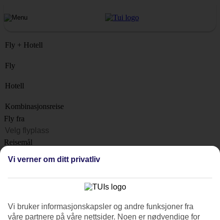
Fly + Hotell
Fly
Hotell
Kombinasjonsreise
Fly fra
Reisemål
Liste
Vi verner om ditt privatliv
Når?
Hvor lenge?
1 uke
Vi bruker informasjonskapsler og andre funksjoner fra
Antall reisende
våre partnere på våre nettsider. Noen er nødvendige for