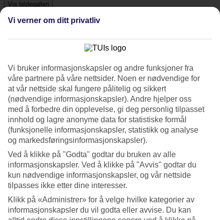
Vis bildegalleri
Vi verner om ditt privatliv
Foregående
Neste
Vi bruker informasjonskapsler og andre funksjoner fra
Om hotellet
våre partnere på våre nettsider. Noen er nødvendige for
at vår nettside skal fungere pålitelig og sikkert
3*
(nødvendige informasjonskapsler). Andre hjelper oss
Offisiell klassifisering
med å forbedre din opplevelse, gi deg personlig tilpasset
Det 3-stjerners hotellet Riad Pourpre Médina i Marrakech er et hotell
innhold og lagre anonyme data for statistiske formål
med bar, WiFi og basseng. Hvis det er barn med på reisen, er det
(funksjonelle informasjonskapsler, statistikk og analyse
barnebasseng. På området finnes det parkeringsmuligheter.
og markedsføringsinformasjonskapsler).
Kort om hotellet
Ved å klikke på "Godta" godtar du bruken av alle
informasjonskapsler. Ved å klikke på "Avvis" godtar du
Utendørsbasseng/Barnebasseng
kun nødvendige informasjonskapsler, og vår nettside
Ja/Ja
tilpasses ikke etter dine interesser.
Restaurant/Bar
Ja/Ja
Klikk på «Administrer» for å velge hvilke kategorier av
Transfertid
informasjonskapsler du vil godta eller avvise. Du kan
ca. 30 min