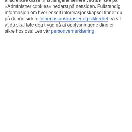
alltid endre disse innstillingene senere ved å klikke på
«Administrer cookies» nederst på nettsiden. Fullstendig
Gjennomsnittstemperatur i Marrakech
informasjon om hver enkelt informasjonskapsel finner du
på denne siden:
Informasjonskapsler og sikkerhet
.
Vi vil
Foregående
at du skal føle deg trygg på at opplysningene dine er
sikre hos oss: Les vår
personvernerklæring
.
Jan
17
°
C
Natt:
6
°C
Regnfrie dager:
26
Feb
19
°
C
Natt:
8
°C
Regnfrie dager:
22