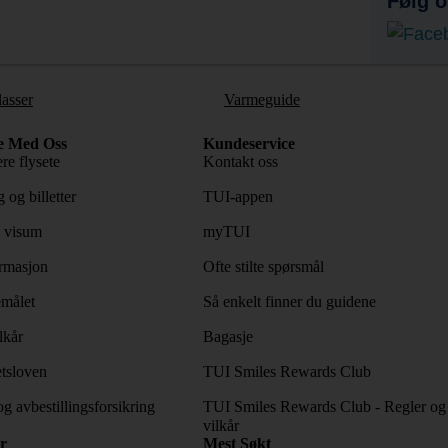
Følg o
lasser
Varmeguide
e Med Oss
Kundeservice
re flysete
Kontakt oss
 og billetter
TUI-appen
 visum
myTUI
rmasjon
Ofte stilte spørsmål
emålet
Så enkelt finner du guidene
lkår
Bagasje
tsloven
TUI Smiles Rewards Club
og avbestillingsforsikring
TUI Smiles Rewards Club - Regler og
vilkår
r
Mest Søkt