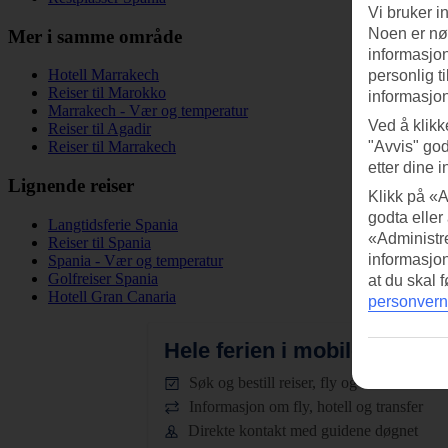
Vi bruker i
Noen er nød
Mer i samme område
informasjon
Hotell Marrakech
personlig t
Reiser til Marokko
informasjon
Marrakech - Vær og temperatur
Ved å klikk
Reiser til Agadir
"Avvis" god
Reiser til Marrakech
etter dine i
Lignende reiser
Klikk på «A
godta eller
Langtidsferie Spania
«Administre
Reiser til Spania
informasjo
Spania - Vær og temperatur
Golfreiser Spania
at du skal 
Hotell Gran Canaria
personvern
Hele ferien i mobilen.
Last n
Søk og bestill reiser, fly og hotell
Informasjon om fly, hotell og transfer
Direkte kontakt med guidene døgnet