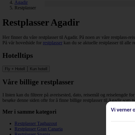
Agadir
Restplasser
Restplasser Agadir
Her finner du våre restplasser til Agadir. På noen av våre restplass-rei
På vår hovedside for
restplasser
kan du se aktuelle restplasser til alle 
Hotelltips
Fly + Hotell
Kun hotell
Våre billige restplasser
I listen kan du filtrere på avreisested, dato, reisemål og reiselengde fo
besøke denne siden ofte for å finne billige restplasser til Agadir som 
Vi verner o
Mer i samme kategori
Restplasser Taghazout
Restplasser Gran Canaria
Restplasser Spania