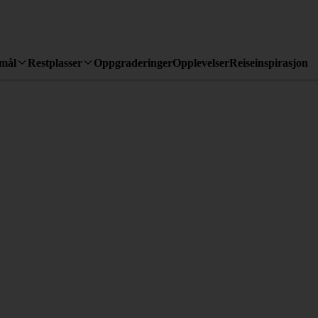
emål
Restplasser
Oppgraderinger
Opplevelser
Reiseinspirasjon