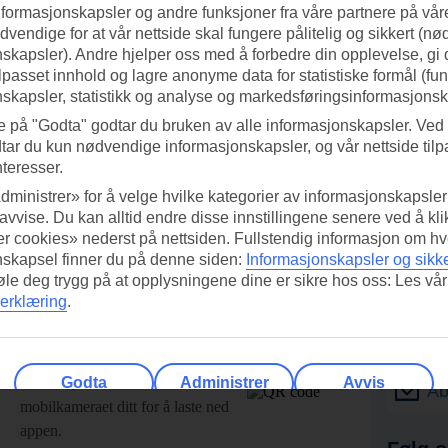
nformasjonskapsler og andre funksjoner fra våre partnere på våre
vendige for at vår nettside skal fungere pålitelig og sikkert (n
skapsler). Andre hjelper oss med å forbedre din opplevelse, gi
ilpasset innhold og lagre anonyme data for statistiske formål (fu
skapsler, statistikk og analyse og markedsføringsinformasjonsk
e på "Godta" godtar du bruken av alle informasjonskapsler. Ved 
tar du kun nødvendige informasjonskapsler, og vår nettside tilp
nteresser.
dministrer» for å velge hvilke kategorier av informasjonskapsler 
 avvise. Du kan alltid endre disse innstillingene senere ved å kl
r cookies» nederst på nettsiden. Fullstendig informasjon om hv
nskapsel finner du på denne siden:
Informasjonskapsler og sikk
føle deg trygg på at opplysningene dine er sikre hos oss: Les vår
erklæring
.
ed TUI-appen i dag!
Få til
Skann QR-koden med
Godta
Administrer
Avvis
Ab
mobilkameraet ditt for å laste ned
appen.