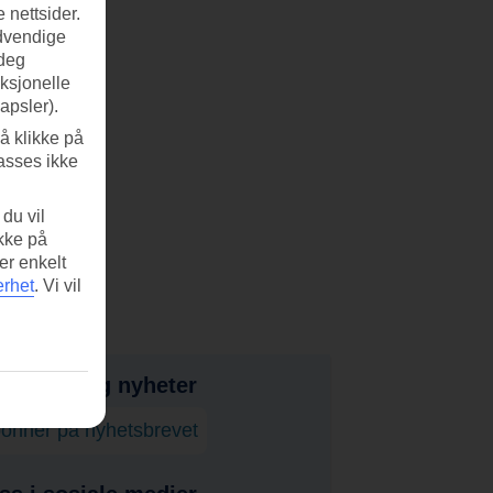
 nettsider.
ødvendige
 deg
nksjonelle
apsler).
å klikke på
asses ikke
du vil
ikke på
er enkelt
erhet
.
Vi vil
bud, tips og nyheter
onner på nyhetsbrevet