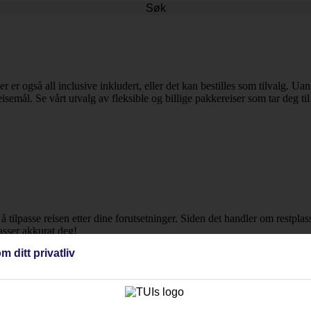
Søk
ser er også all inclusive inkludert, eller det kan bestilles som tilvalg. 
reisemål. Se vårt utvalg av fleksible og billige pakkereiser som tar deg ti
r å tilpasse reisen etter dine forutsetninger. Siden det handler om restpla
passer akkurat deg!
m ditt privatliv