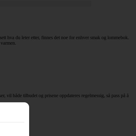
Uansett hva du leter etter, finnes det noe for enhver smak og lommebok.
l varmen.
sser, vil både tilbudet og prisene oppdateres regelmessig, så pass på å