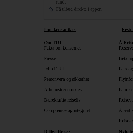
rundt
Få tilbud direkte i appen
Populære artikler
Restp
Om TUI
Å Reis
Fakta om konsernet
Reserve
Presse
Betaling
Jobb i TUI
Pass og
Personvern og sikkerhet
Flyinfo
Administrer cookies
På reis
Bærekraftig reiseliv
Reisevi
Compliance og integritet
Åpenhe
Reise- 
Billige Reiser
Nyhete