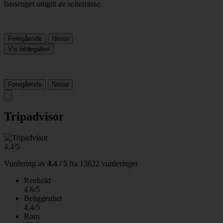
Foregående
Neste
Vis bildegalleri
Foregående
Neste
Tripadvisor
4.4/5
Vurdering av
4.4 / 5
fra
13622 vurderinger
Renhold
4.6/5
Beliggenhet
4.4/5
Rom