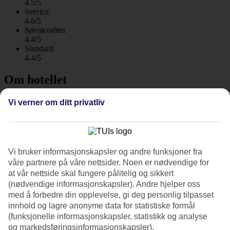
4.5/5
Service
4.6/5
Søvnkvalitet
4.4/5
Standard
4.4/5
Om hotellet
4*
Vi verner om ditt privatliv
Offisiell klassifisering
Familievennlig med All Inclusive nær sandstranden
Det familievennlige db Seabank Resort + Spa ligger rett ved
Vi bruker informasjonskapsler og andre funksjoner fra
sandstranden Ghadira utenfor Mellieha. Her kan hele familien se
våre partnere på våre nettsider. Noen er nødvendige for
frem til et stort bassengområde, underholdning og beliggenhet nær
at vår nettside skal fungere pålitelig og sikkert
stranden. All Inclusive er inkludert!
(nødvendige informasjonskapsler). Andre hjelper oss
med å forbedre din opplevelse, gi deg personlig tilpasset
Hotellet ligger cirka 20 minutters gange fra Mellieha. I den eldre
delen kan du vandre gjennom sjarmerende, svingete gater med
innhold og lagre anonyme data for statistiske formål
kaféer, små butikker og restauranter. Tilbake på hotellet venter det
(funksjonelle informasjonskapsler, statistikk og analyse
store bassengområdet – hotellets naturlige samlingspunkt.
og markedsføringsinformasjonskapsler).