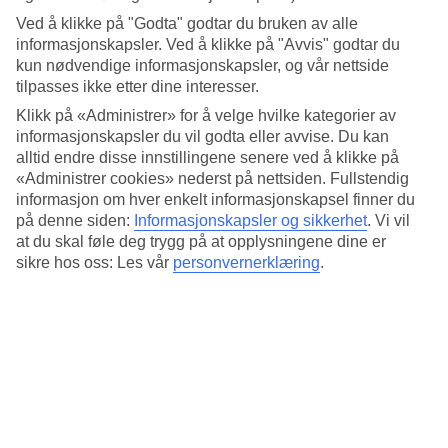
Basseng for både voksne og barn
Ved å klikke på "Godta" godtar du bruken av alle
informasjonskapsler. Ved å klikke på "Avvis" godtar du
I det romslige, laguneformede hovedbassenget er det god plass for
kun nødvendige informasjonskapsler, og vår nettside
både bading, svømming og vannlek. Rett ved siden av finner du
tilpasses ikke etter dine interesser.
voksenbassenget som ønsker gjester fra 16 år velkommen. Dette
Klikk på «Administrer» for å velge hvilke kategorier av
bassenget har en swim up-bar der du kan bestille kald drikke uten å
forlate vannet. For hotellets yngste gjester finnes det et barnebasseng
informasjonskapsler du vil godta eller avvise. Du kan
med pirattema og et mindre plaskebasseng.
alltid endre disse innstillingene senere ved å klikke på
«Administrer cookies» nederst på nettsiden. Fullstendig
Spa, treningsrom og kveldsunderholdning
informasjon om hver enkelt informasjonskapsel finner du
på denne siden:
Informasjonskapsler og sikkerhet
.
Vi vil
I hotellets spa- og velværeavdeling byr på ro og harmoni. Her kan
at du skal føle deg trygg på at opplysningene dine er
du svømme i innendørsbassenget eller unne deg en velgjørende
sikre hos oss: Les vår
personvernerklæring
.
massasje. Ønsker du å være i aktivitet finnes det et treningsrom med
treningsapparater og frie vekter. På kveldstid arrangeres
underholdning for både voksne og barn.
Mat fra ulike deler av verden
På db Seabank Resort + Spa er All Inclusive inkludert i reisens pris,
og måltidene serveres som varierte bufféer i hovedrestauranten hvor
du kan velge blant dine favoritter. I tillegg kan du besøke seks andre
restauranter mot ekstra kostnad, med alt fra tex-mex til brasilianske