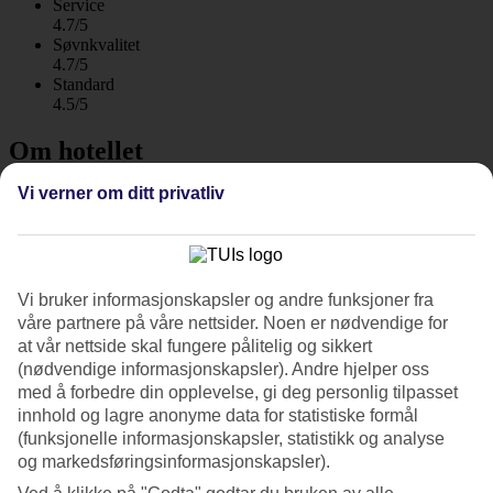
Service
4.7/5
Søvnkvalitet
4.7/5
Standard
4.5/5
Om hotellet
Vi verner om ditt privatliv
4*
Offisiell klassifisering
WiFi
Care Travel
En paradisøy med noe for alle
Vi bruker informasjonskapsler og andre funksjoner fra
våre partnere på våre nettsider. Noen er nødvendige for
På Niva Kuramathi Maldives i Ari Atoll er du omgitt av hvite
at vår nettside skal fungere pålitelig og sikkert
strender, vaiende palmer og det turkisblå havet. Denne tropiske
(nødvendige informasjonskapsler). Andre hjelper oss
paradisøya byr på snorkling ved korallrev, solnedganger fra en stor
med å forbedre din opplevelse, gi deg personlig tilpasset
sandbanke og restauranter med smaksopplevelser fra alle
innhold og lagre anonyme data for statistiske formål
verdenshjørner. Helpensjon er inkludert!
(funksjonelle informasjonskapsler, statistikk og analyse
Vil du veksle mellom å bade i havet og svømme i bassenget, kan du
og markedsføringsinformasjonskapsler).
nyte utsikten mens du tar noen rolige svømmetak i hotellets