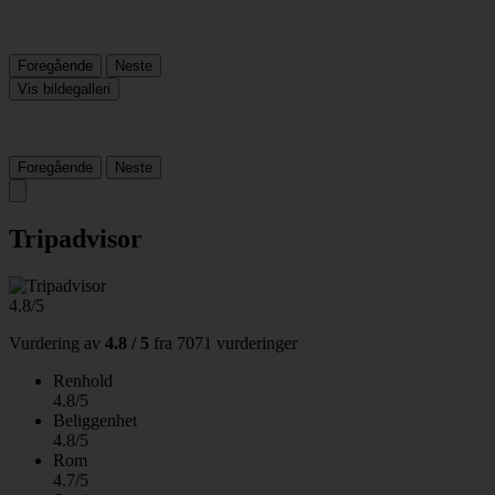
Foregående
Neste
Vis bildegalleri
Foregående
Neste
Tripadvisor
4.8/5
Vurdering av
4.8 / 5
fra
7071 vurderinger
Renhold
4.8/5
Beliggenhet
4.8/5
Rom
4.7/5