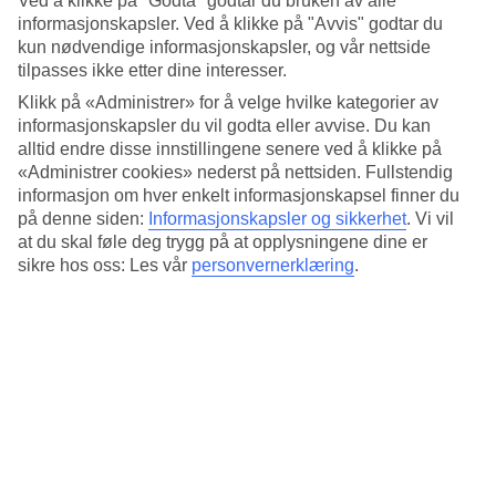
Ved å klikke på "Godta" godtar du bruken av alle
infinitypool.
informasjonskapsler. Ved å klikke på "Avvis" godtar du
Omgivelser – som tatt ut av en drøm ...
kun nødvendige informasjonskapsler, og vår nettside
tilpasses ikke etter dine interesser.
Enten du bestiller en strandvilla eller en vannvilla, har du havet rett i
Klikk på «Administrer» for å velge hvilke kategorier av
nærheten, og fra flere rom er det direkte tilgang til stranden eller
informasjonskapsler du vil godta eller avvise. Du kan
lagunen. Vil du unne deg litt ekstra på denne ferien, kan du bestille
alltid endre disse innstillingene senere ved å klikke på
en villa med privat basseng.
«Administrer cookies» nederst på nettsiden. Fullstendig
Kulinarisk mangfold
informasjon om hver enkelt informasjonskapsel finner du
på denne siden:
Informasjonskapsler og sikkerhet
.
Vi vil
Her blir ferien også en smaksreise, hvor du kan velge mellom tre
at du skal føle deg trygg på at opplysningene dine er
bufférestauranter og ni à la carte-restauranter. Uansett om du
sikre hos oss: Les vår
personvernerklæring
.
foretrekker fersk fisk, italienske klassikere eller asiatisk fusion, vil du
finne noe som faller i smak her. Når solen har gått ned, kan du velge
en bar med avslappende loungeatmosfære eller livligere
kveldsunderholdning, om det frister.
Snorkling, dykking og eventyr
Husrevet myldrer av liv, og du kan svømme ut direkte fra stranden.
Her kan du snorkle blant fargerike fisker og koraller. Du kan også
prøve dykking, ulike vannsportsaktiviteter og utflukter til
nærliggende øyer. For de yngste medlemmene i familien arrangeres