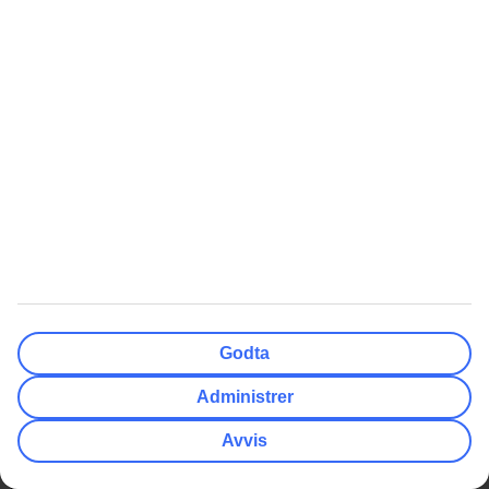
Ofte stilte spørsmål
Vilkår for tilbud
Så enkelt finner du guidene
Samarbeidspartnere
Bagasje
Alle reisemål
TUI Smiles Rewards Club
TUI Smiles Rewards Club -
Regler og vilkår
Billige Reiser
Nyheter
Billigste restplasser
Skiferie
Restplasser Gran Canaria
Ferie til Albania
Restplasser All Inclusive
Padeltennis
Alle restplasser Syden
Reise alene - hotellrom
Godta
Restplasser Hellas
Reise til Island
Administrer
Billige flybilletter
Workation
Avvis
Langtidsferie
Mest Søkt
Populært