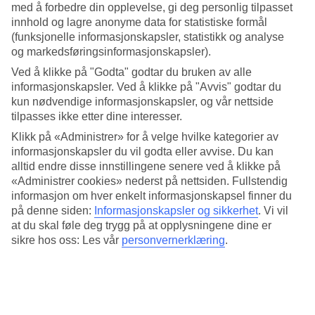
Lazy river og stort bassengområde
med å forbedre din opplevelse, gi deg personlig tilpasset
innhold og lagre anonyme data for statistiske formål
Tilbring avslappende feriedager ved det store bassengområde med
(funksjonelle informasjonskapsler, statistikk og analyse
solstoler, parasoller og flere laguneformede basseng. I den frodige
og markedsføringsinformasjonskapsler).
hagen slynger det seg en Lazy river du kan flyte rundt i. For barna
finnes det et eget basseng med piratskip og vannsklier. Hotellet har
Ved å klikke på "Godta" godtar du bruken av alle
også en del som kun er for voksne, Fisherman's Village, med et eget
informasjonskapsler. Ved å klikke på "Avvis" godtar du
bassengområdet eksklusivt for gjester som bor i denne delen.
kun nødvendige informasjonskapsler, og vår nettside
tilpasses ikke etter dine interesser.
Show, yoga og tennis
Klikk på «Administrer» for å velge hvilke kategorier av
Om du vil holde deg i form i løpet av ferien kan du delta i yogatimer
informasjonskapsler du vil godta eller avvise. Du kan
eller spille tennis. Glem heller ikke å besøke hotellets
alltid endre disse innstillingene senere ved å klikke på
inderholdningsscene
Xperience Arena
. Hver kveld arrangeres det
«Administrer cookies» nederst på nettsiden. Fullstendig
førsteklasses forestillinger og musikalske show med profesjonelle
informasjon om hver enkelt informasjonskapsel finner du
sangere, dansere og liveband.
på denne siden:
Informasjonskapsler og sikkerhet
.
Vi vil
at du skal føle deg trygg på at opplysningene dine er
Mat fra alle verdenshjørner
sikre hos oss: Les vår
personvernerklæring
.
I All Inclusive er både buffé- og à la carte-restauranter med mat fra
ulike deler av verden inkludert. I
Rock 'n Roll
restauranten kan du
nyte en klassisk amerikansk meny i en retro-atmosfære, som tar deg
tilbake til 50-tallet med musikk spilt fra en jukeboks. I tillegg er det
en gelateria som serverer is, milkshake og slush.