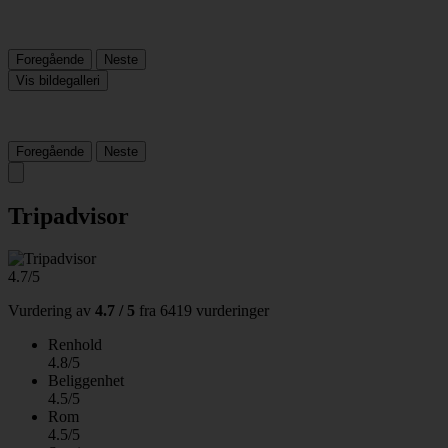
Foregående
Neste
Vis bildegalleri
Foregående
Neste
Tripadvisor
4.7/5
Vurdering av
4.7 / 5
fra
6419 vurderinger
Renhold
4.8/5
Beliggenhet
4.5/5
Rom
4.5/5