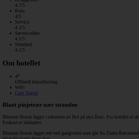
4.7/5
Rom
4/5
Service
4.3/5
Søvnkvalitet
4.1/5
Standard
4.1/5
Om hotellet
4*
Offisiell klassifisering
WiFi
Care Travel
Blant pinjetrær nær stranden
Bluesun Borak ligger i utkanten av Bol på øya Brac. Fra hotellet er de
Frokost er inkludert.
Bluesun Borak ligger rett ved gangveien som går fra Zlatni Rat-strande
leker for barna hver dag.