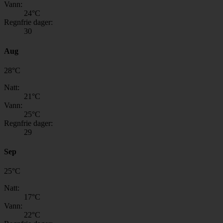
Vann:
24
°C
Regnfrie dager:
30
Aug
28
°
C
Natt:
21
°C
Vann:
25
°C
Regnfrie dager:
29
Sep
25
°
C
Natt:
17
°C
Vann:
22
°C