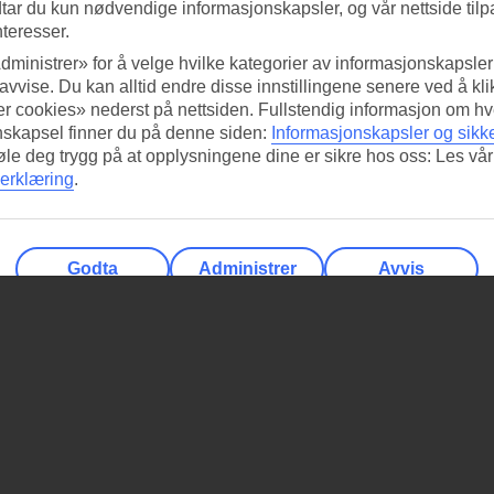
tar du kun nødvendige informasjonskapsler, og vår nettside tilp
nteresser.
dministrer» for å velge hvilke kategorier av informasjonskapsler 
 avvise. Du kan alltid endre disse innstillingene senere ved å kl
r cookies» nederst på nettsiden. Fullstendig informasjon om hv
nskapsel finner du på denne siden:
Informasjonskapsler og sikk
føle deg trygg på at opplysningene dine er sikre hos oss: Les vår
erklæring
.
Godta
Administrer
Avvis