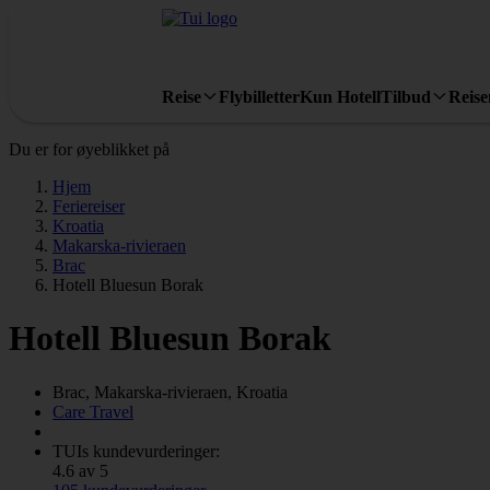
Reise
Flybilletter
Kun Hotell
Tilbud
Reis
Du er for øyeblikket på
Hjem
Feriereiser
Kroatia
Makarska-rivieraen
Brac
Hotell Bluesun Borak
Hotell Bluesun Borak
Brac, Makarska-rivieraen, Kroatia
Care Travel
TUIs kundevurderinger:
4.6 av 5