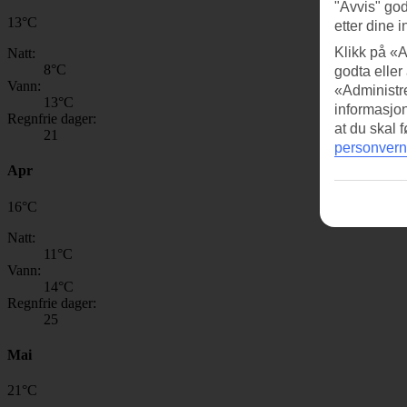
"Avvis" god
13
°
C
etter dine i
Klikk på «A
Natt:
8
°C
godta eller
Vann:
«Administre
13
°C
informasjo
Regnfrie dager:
at du skal 
21
personvern
Apr
16
°
C
Natt:
11
°C
Vann:
14
°C
Regnfrie dager:
25
Mai
21
°
C