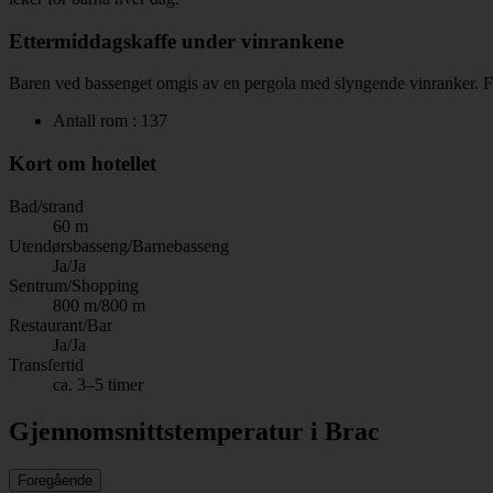
Ettermiddagskaffe under vinrankene
Baren ved bassenget omgis av en pergola med slyngende vinranker. Fro
Antall rom : 137
Kort om hotellet
Bad/strand
60 m
Utendørsbasseng/Barnebasseng
Ja/Ja
Sentrum/Shopping
800 m/800 m
Restaurant/Bar
Ja/Ja
Transfertid
ca. 3–5 timer
Gjennomsnittstemperatur i Brac
Foregående