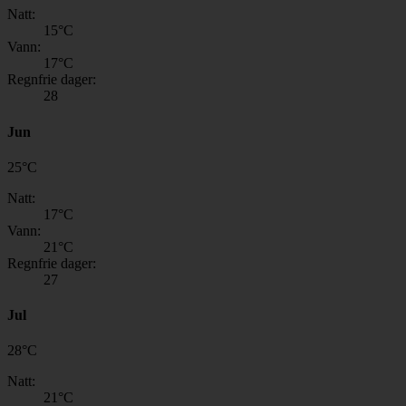
Natt:
15
°C
Vann:
17
°C
Regnfrie dager:
28
Jun
25
°
C
Natt:
17
°C
Vann:
21
°C
Regnfrie dager:
27
Jul
28
°
C
Natt:
21
°C