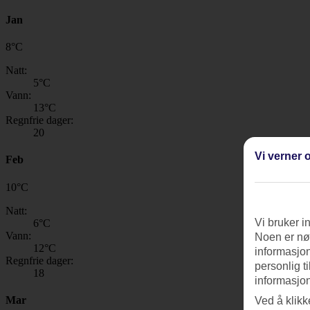
Jan
8
°
C
Natt:
5
°C
Vann:
13
°C
Regnfrie dager:
20
Vi verner o
Feb
10
°
C
Natt:
Vi bruker i
6
°C
Vann:
Noen er nød
12
°C
informasjon
Regnfrie dager:
personlig t
18
informasjon
Mar
Ved å klikk