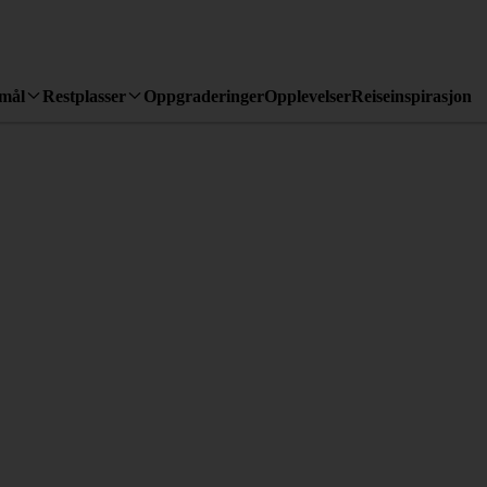
emål
Restplasser
Oppgraderinger
Opplevelser
Reiseinspirasjon