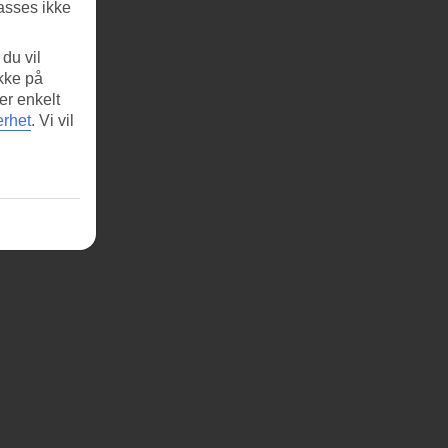
asses ikke
du vil
ikke på
er enkelt
erhet
.
Vi vil