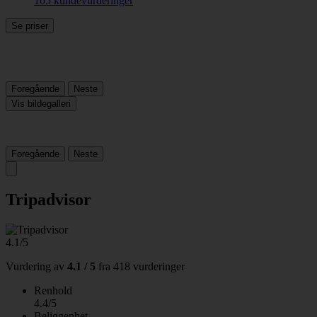
105 kundevurderinger
Se priser
Foregående
Neste
Vis bildegalleri
Foregående
Neste
Tripadvisor
4.1/5
Vurdering av
4.1 / 5
fra
418 vurderinger
Renhold
4.4/5
Beliggenhet