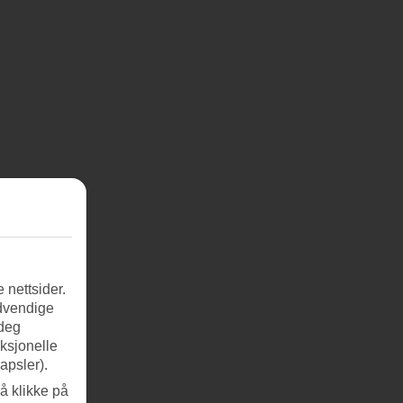
 nettsider.
ødvendige
 deg
nksjonelle
apsler).
å klikke på