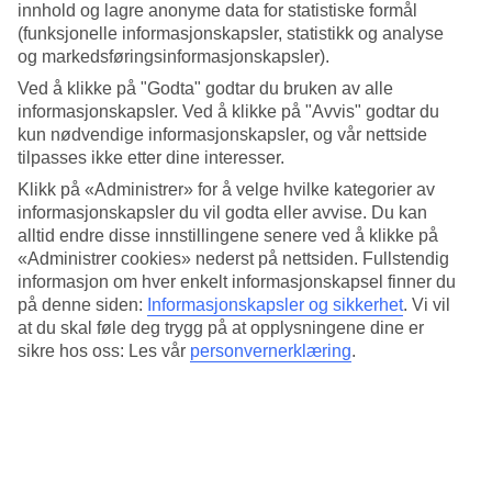
til.
innhold og lagre anonyme data for statistiske formål
(funksjonelle informasjonskapsler, statistikk og analyse
Gjennomsnittstemperatur: Vrsar
og markedsføringsinformasjonskapsler).
Ved å klikke på "Godta" godtar du bruken av alle
Populære hotell – Vrsar
informasjonskapsler. Ved å klikke på "Avvis" godtar du
kun nødvendige informasjonskapsler, og vår nettside
Mer i samme kategori
tilpasses ikke etter dine interesser.
Klikk på «Administrer» for å velge hvilke kategorier av
Porec - Vær og temperatur
Novigrad - Vær og temperatur
informasjonskapsler du vil godta eller avvise. Du kan
Umag - Vær og temperatur
alltid endre disse innstillingene senere ved å klikke på
Dubrovnik-rivieraen - Vær og temperatur
«Administrer cookies» nederst på nettsiden. Fullstendig
Makarska-rivieraen - Vær og temperatur
informasjon om hver enkelt informasjonskapsel finner du
på denne siden:
Informasjonskapsler og sikkerhet
.
Vi vil
Mer i samme område
at du skal føle deg trygg på at opplysningene dine er
sikre hos oss: Les vår
personvernerklæring
.
All Inclusive Vrsar
Restplasser Vrsar
Restplasser Porec
Billige reiser til Split
Reiser til Vrsar
Lignende reiser