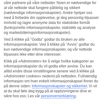
våre partnere på våre nettsider. Noen er nødvendige for
at vår nettside skal fungere pålitelig og sikkert
Søk
(nødvendige informasjonskapsler). Andre hjelper oss
med å forbedre din opplevelse, gi deg personlig tilpasset
innhold og lagre anonyme data for statistiske formål
(funksjonelle informasjonskapsler, statistikk og analyse
Du er for øyeblikket på
og markedsføringsinformasjonskapsler).
Hjem
Ved å klikke på "Godta" godtar du bruken av alle
Feriereiser
informasjonskapsler. Ved å klikke på "Avvis" godtar du
Kroatia
Istria
kun nødvendige informasjonskapsler, og vår nettside
Rovinj
tilpasses ikke etter dine interesser.
Restplasser
Klikk på «Administrer» for å velge hvilke kategorier av
informasjonskapsler du vil godta eller avvise. Du kan
Restplasser Rovinj
alltid endre disse innstillingene senere ved å klikke på
«Administrer cookies» nederst på nettsiden. Fullstendig
Her finner du våre restplasser til
Rovinj
. Fleksible og billige
informasjon om hver enkelt informasjonskapsel finner du
pakkereiser som tar deg til varmen. På flere av våre restplass-reiser
på denne siden:
Informasjonskapsler og sikkerhet
.
Vi vil
er også All Inclusive inkludert, eller det kan bestilles som tilvalg.
at du skal føle deg trygg på at opplysningene dine er
Uansett hva du leter etter, her er det mye å velge blant og i ulike
sikre hos oss: Les vår
personvernerklæring
.
prisklasser.