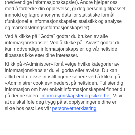
4.6/5
(nødvendige informasjonskapsler). Andre hjelper oss
Standard
med å forbedre din opplevelse, gi deg personlig tilpasset
4.3/5
innhold og lagre anonyme data for statistiske formål
(funksjonelle informasjonskapsler, statistikk og analyse
Om hotellet
og markedsføringsinformasjonskapsler).
Ved å klikke på "Godta" godtar du bruken av alle
4*
informasjonskapsler. Ved å klikke på "Avvis" godtar du
Offisiell klassifisering
kun nødvendige informasjonskapsler, og vår nettside
Bassengområde med utsikt over havet
tilpasses ikke etter dine interesser.
Klikk på «Administrer» for å velge hvilke kategorier av
Hotel Parentium har en rolig beliggenhet på en halvøy cirke fen
informasjonskapsler du vil godta eller avvise. Du kan
kilometer sor for Porec. Bassengområdet vender mot havet og vil du
alltid endre disse innstillingene senere ved å klikke på
å bade i havet ligger nærmeste strand rett i nærheten. Ønsker du litt
skygge, er det nok av pinjetrær i hagen som du kan slappe av under.
«Administrer cookies» nederst på nettsiden. Fullstendig
informasjon om hver enkelt informasjonskapsel finner du
Her kan du også trene i treningsrommet eller slappe av i
på denne siden:
Informasjonskapsler og sikkerhet
.
Vi vil
velværeavdelingen.
at du skal føle deg trygg på at opplysningene dine er
sikre hos oss: Les vår
personvernerklæring
.
Hotellet har:
Basseng
Innendørsbasseng
Velværeavdeling