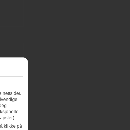
 nettsider.
ødvendige
 deg
nksjonelle
apsler).
å klikke på