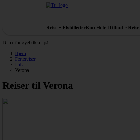
Reise
Flybilletter
Kun Hotell
Tilbud
Reis
Du er for øyeblikket på
Hjem
Feriereiser
Italia
Verona
Reiser til Verona