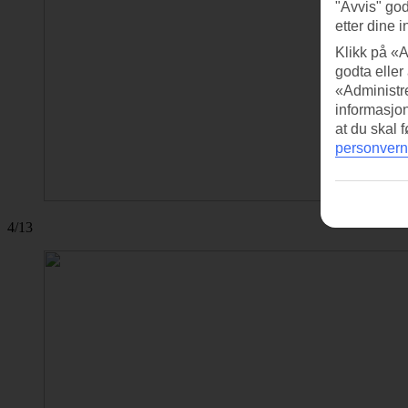
"Avvis" god
etter dine i
Klikk på «A
godta eller
«Administre
informasjo
at du skal 
personvern
4/13