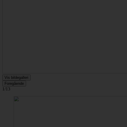
Vis bildegalleri
Foregående
1/13