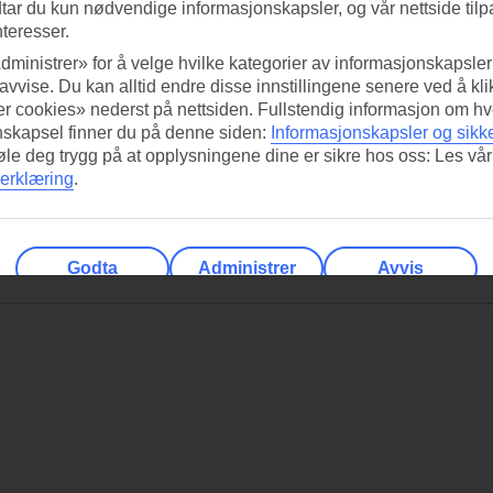
tar du kun nødvendige informasjonskapsler, og vår nettside tilp
nteresser.
dministrer» for å velge hvilke kategorier av informasjonskapsler 
 avvise. Du kan alltid endre disse innstillingene senere ved å kl
r cookies» nederst på nettsiden. Fullstendig informasjon om hv
nskapsel finner du på denne siden:
Informasjonskapsler og sikk
føle deg trygg på at opplysningene dine er sikre hos oss: Les vår
erklæring
.
Godta
Administrer
Avvis