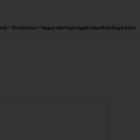
emål
Restplasser
Oppgraderinger
Opplevelser
Reiseinspirasjon