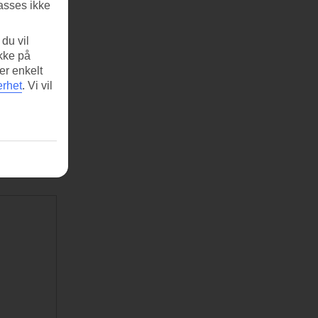
asses ikke
du vil
ikke på
er enkelt
erhet
.
Vi vil