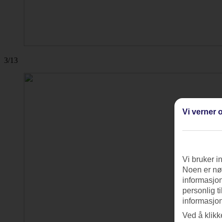
3/13
Vi verner o
Vi bruker i
Noen er nød
informasjon
personlig t
informasjon
Ved å klikk