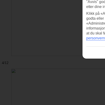
"Avvis" god
etter dine i
Klikk på «A
godta eller
«Administre
informasjo
at du skal 
personvern
4/12