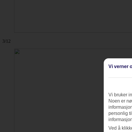
3/12
Vi verner o
Vi bruker i
Noen er nød
informasjon
personlig t
informasjon
Ved å klikk