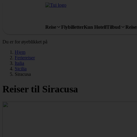
Reise
Flybilletter
Kun Hotell
Tilbud
Reis
Du er for øyeblikket på
Hjem
Feriereiser
Italia
Sicilia
Siracusa
Reiser til Siracusa