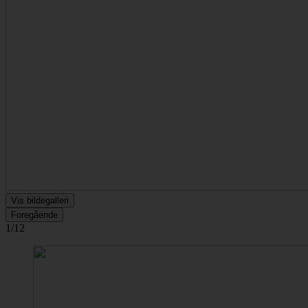
Vis bildegalleri
Foregående
1/12