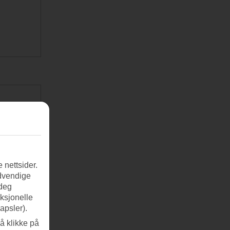
 nettsider.
ødvendige
 deg
nksjonelle
apsler).
å klikke på