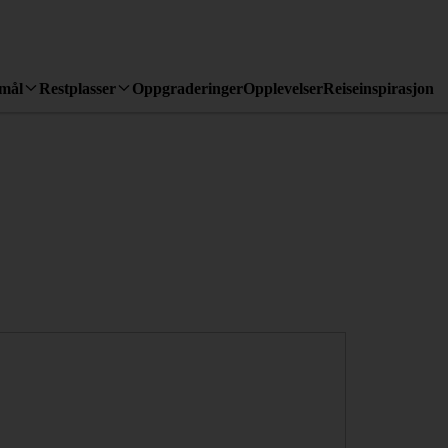
emål
Restplasser
Oppgraderinger
Opplevelser
Reiseinspirasjon