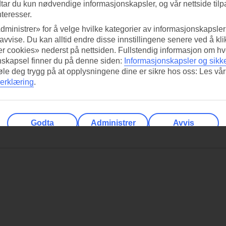
tar du kun nødvendige informasjonskapsler, og vår nettside tilp
nteresser.
dministrer» for å velge hvilke kategorier av informasjonskapsler 
 avvise. Du kan alltid endre disse innstillingene senere ved å kl
r cookies» nederst på nettsiden. Fullstendig informasjon om hv
nskapsel finner du på denne siden:
Informasjonskapsler og sikk
føle deg trygg på at opplysningene dine er sikre hos oss: Les vår
erklæring
.
Godta
Administrer
Avvis