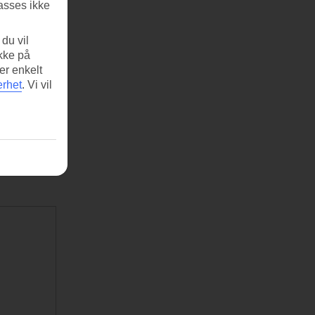
asses ikke
du vil
ikke på
er enkelt
erhet
.
Vi vil