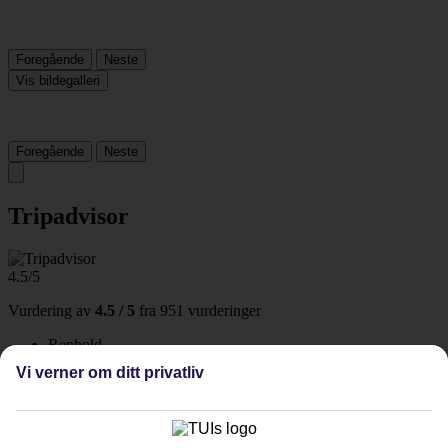
Foregående
Neste
Vis bildegalleri
Foregående
Neste
Tripadvisor
4.5/5
Vurdering av
4.5 / 5
fra
951 vurderinger
Renhold
4.7/5
Vi verner om ditt privatliv
Beliggenhet
4.8/5
Rom
4.4/5