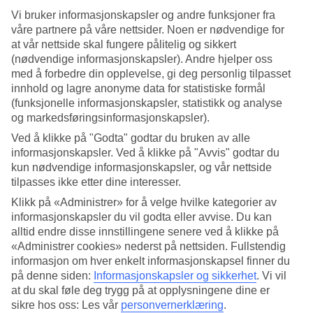
Service
Vi bruker informasjonskapsler og andre funksjoner fra
4.7/5
Søvnkvalitet
våre partnere på våre nettsider. Noen er nødvendige for
4.5/5
at vår nettside skal fungere pålitelig og sikkert
Standard
(nødvendige informasjonskapsler). Andre hjelper oss
4.3/5
med å forbedre din opplevelse, gi deg personlig tilpasset
innhold og lagre anonyme data for statistiske formål
Om hotellet
(funksjonelle informasjonskapsler, statistikk og analyse
og markedsføringsinformasjonskapsler).
4*
Offisiell klassifisering
Ved å klikke på "Godta" godtar du bruken av alle
WiFi
informasjonskapsler. Ved å klikke på "Avvis" godtar du
kun nødvendige informasjonskapsler, og vår nettside
Vakker beliggenhet i Baia Sardinia
tilpasses ikke etter dine interesser.
Klikk på «Administrer» for å velge hvilke kategorier av
Club Hotel Baja Sardinia har en vakker beliggenhet ved en
informasjonskapsler du vil godta eller avvise. Du kan
badebukt på Sardinias nordøstkyst. Hotellet har ikke basseng, men
det er kun noen skritt ned til stranden og Middelhavets glitrende
alltid endre disse innstillingene senere ved å klikke på
vann. Denne delen av Sardinia kalles Costa Smeralda og består av
«Administrer cookies» nederst på nettsiden. Fullstendig
badebukter med små strender, landsbyer og små feriesteder.
informasjon om hver enkelt informasjonskapsel finner du
på denne siden:
Informasjonskapsler og sikkerhet
.
Vi vil
Club Hotel Baja Sardinia ligger i byen med samme navn, Baia
at du skal føle deg trygg på at opplysningene dine er
Sardinia. Her er det ikke noe sentrum og livet dreier seg stort sett om
sol og bad.
sikre hos oss: Les vår
personvernerklæring
.