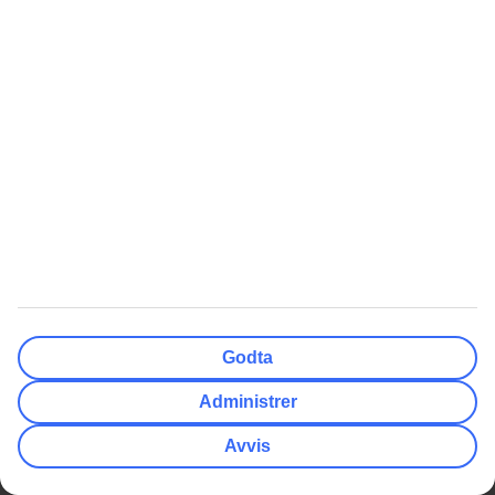
Alle restplasser Syden
Reise alene - hotellrom
Restplasser Hellas
Reise til Island
Billige flybilletter
Workation
Langtidsferie
Mest Søkt
Populært
Quiz: Hvor skal du reise?
Chartertur
Swim out-hotell
Sydentur
Storbyferie
All inclusive
Weekendtur
Reise Gran Canaria
Pakkereiser
Røde dager 2026
Godta
Sommerferie 2026
Høstferie 2026
Administrer
Cinque Terre reisetips
TUI Norge AS er en del av TUI Nordic som er et nordisk
Avvis
reisekonsern, der også TUI Sverige, TUI Danmark, TUI Finland,
Nazar og flyselskapet TUIfly Nordic inngår. TUI Nordic er en del