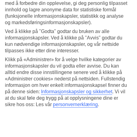
Best beliggenhet
med å forbedre din opplevelse, gi deg personlig tilpasset
innhold og lagre anonyme data for statistiske formål
Når du bor på San Marco bor du nær det meste, stranden,
(funksjonelle informasjonskapsler, statistikk og analyse
uteserveringer, matbutikk og strandpromenaden som fører inn til
og markedsføringsinformasjonskapsler).
gamlebyen i Alghero. I den historiske delen kan du flanere på de
brosteinsbelagte gatene til kveldsåpne butikker, finne gode
Ved å klikke på "Godta" godtar du bruken av alle
restauranter og se solen gå ned fra muren som omkranser byen.
informasjonskapsler. Ved å klikke på "Avvis" godtar du
kun nødvendige informasjonskapsler, og vår nettside
Leier du sykkel kan du ta med piknikkurven til Maria Pia-stranden
tilpasses ikke etter dine interesser.
og nyte den i skyggen av pinjetrærne.
Klikk på «Administrer» for å velge hvilke kategorier av
Bestill rom eller leilighet
informasjonskapsler du vil godta eller avvise. Du kan
alltid endre disse innstillingene senere ved å klikke på
På San Marco kan både leilighet med kjøkkenkrok og dobbeltrom
«Administrer cookies» nederst på nettsiden. Fullstendig
bestilles. Bor du i leilighet er ingen måltider inkludert, men bestiller
informasjon om hver enkelt informasjonskapsel finner du
du rom er en enkel frokost inkludert.
på denne siden:
Informasjonskapsler og sikkerhet
.
Vi vil
Antall rom : 80
at du skal føle deg trygg på at opplysningene dine er
Antall leiligheter : 50
sikre hos oss: Les vår
personvernerklæring
.
Kort om hotellet
Bad/strand
25 m