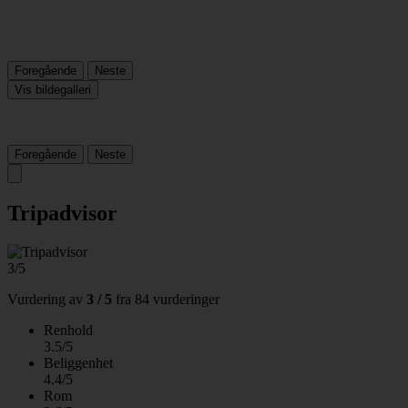
Foregående
Neste
Vis bildegalleri
Foregående
Neste
Tripadvisor
3/5
Vurdering av
3 / 5
fra
84 vurderinger
Renhold
3.5/5
Beliggenhet
4.4/5
Rom