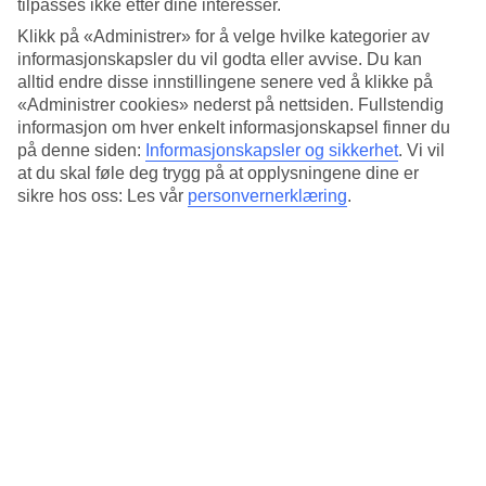
tilpasses ikke etter dine interesser.
Leiligheter med balkong eller markterrasse
Klikk på «Administrer» for å velge hvilke kategorier av
Alle leilighetene har balkong eller markterrasse og har en
informasjonskapsler du vil godta eller avvise. Du kan
kjøkkenkrok. Ønsker du å lage din egen mat ligger områdets
alltid endre disse innstillingene senere ved å klikke på
matvarebutikk i nærheten, hvor du også kan kjøpe ferskt brød i
«Administrer cookies» nederst på nettsiden. Fullstendig
bakeridelen.
informasjon om hver enkelt informasjonskapsel finner du
Italienske spesialiteter
på denne siden:
Informasjonskapsler og sikkerhet
.
Vi vil
at du skal føle deg trygg på at opplysningene dine er
Ifølge våre gjester får du Algheros beste pizza i pizzeriaen tvers over
sikre hos oss: Les vår
personvernerklæring
.
gaten for Residence Picale. Spesialiteten er meterpizza. Et tips fra en
av våre tilbakevendende gjester er å ta med en pizza og noe kaldt å
drikke og ha piknik på stranden etter at solen har gått ned. Da har du
stranden helt for deg selv.
Antall leiligheter : 72
Kort om hotellet
Bad/strand
25 m
Utendørsbasseng/Barnebasseng
Ja/Nei
Sentrum/Shopping