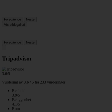
Foregående
Neste
Vis bildegalleri
Foregående
Neste
Tripadvisor
3.6/5
Vurdering av
3.6 / 5
fra
233 vurderinger
Renhold
3.9/5
Beliggenhet
4.1/5
Rom