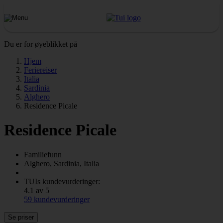
Du er for øyeblikket på
Hjem
Feriereiser
Italia
Sardinia
Alghero
Residence Picale
Residence Picale
Familiefunn
Alghero, Sardinia, Italia
TUIs kundevurderinger:
4.1 av 5
59 kundevurderinger
Se priser