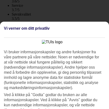
3.6/5
Service
3.7/5
Søvnkvalitet
3.5/5
Standard
3.6/5
Vi verner om ditt privatliv
Om hotellet
WiFi
Vi bruker informasjonskapsler og andre funksjoner fra
Fin beliggenhet ved Lidostranden
våre partnere på våre nettsider. Noen er nødvendige for
at vår nettside skal fungere pålitelig og sikkert
Leilighetshotellet Residence Picale i Alghero har en utmerket
(nødvendige informasjonskapsler). Andre hjelper oss
beliggenhet ved den fredelige og langgrunne Lidostranden. Du bor i
med å forbedre din opplevelse, gi deg personlig tilpasset
romslige leiligheter med plass til 6 personer. Ta en kveldstur langs
innhold og lagre anonyme data for statistiske formål
strandpromenaden inn til Algheros gamle områder med trange gater
(funksjonelle informasjonskapsler, statistikk og analyse
og uteserveringen.
og markedsføringsinformasjonskapsler).
Kombiner late dager ved bassenget med strandliv på Lidostranden
Ved å klikke på "Godta" godtar du bruken av alle
som ligger et steinkast fra hotellet. Residence Picale består av flere
informasjonskapsler. Ved å klikke på "Avvis" godtar du
bygninger i ulike nivåer og har et rolig bassengområde.
kun nødvendige informasjonskapsler, og vår nettside