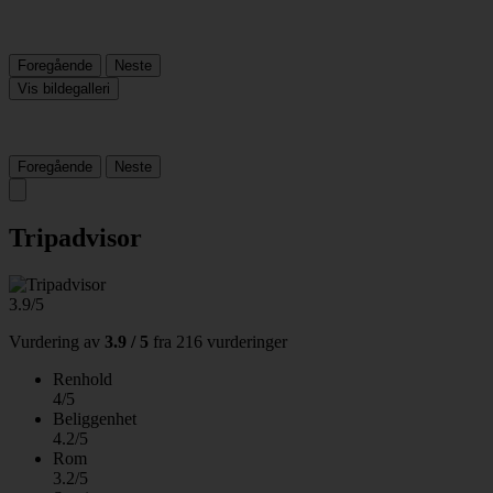
Foregående
Neste
Vis bildegalleri
Foregående
Neste
Tripadvisor
3.9/5
Vurdering av
3.9 / 5
fra
216 vurderinger
Renhold
4/5
Beliggenhet
4.2/5
Rom
3.2/5