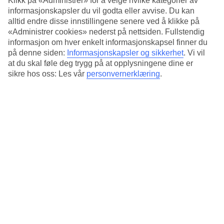
Klikk på «Administrer» for å velge hvilke kategorier av
Går du i den andre retningen kommer du til de livligere
informasjonskapsler du vil godta eller avvise. Du kan
strandområdene med barer, restauranter og fornøyelser. I nærheten
alltid endre disse innstillingene senere ved å klikke på
av hotellet er det også bussholdeplasser, supermarkeder og butikker.
«Administrer cookies» nederst på nettsiden. Fullstendig
I høysesong er det en livlig og urban atmosfære i området.
informasjon om hver enkelt informasjonskapsel finner du
på denne siden:
Informasjonskapsler og sikkerhet
.
Vi vil
Finkornet lys sandstrand
at du skal føle deg trygg på at opplysningene dine er
sikre hos oss: Les vår
personvernerklæring
.
Du bor et steinkast fra den kilometerlange Lido-stranden. Her kan
du tilbringe late dager ved havet, bade og drikke espresso i
solsengen med føttene i den lyse sanden.
Rom med havutsikt
Il Gabbiano er et lite, familiedrevet hotell og ett av få i Alghero som
tilbyr havutsikt.
Antall rom : 40
Kort om hotellet
Bad/strand
50 m
Utendørsbasseng/Barnebasseng