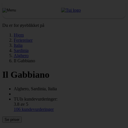
Du er for øyeblikket på
Hjem
Feriereiser
Italia
Sardinia
Alghero
Il Gabbiano
Il Gabbiano
Alghero, Sardinia, Italia
TUIs kundevurderinger:
3.8 av 5
106 kundevurderinger
Se priser