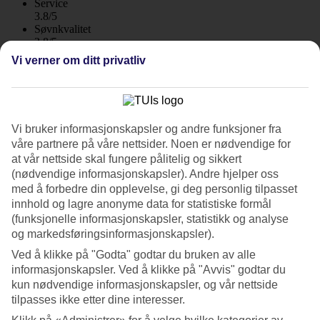
Service
3.8/5
Søvnkvalitet
3.8/5
Standard
Vi verner om ditt privatliv
3.5/5
Om hotellet
3*
Vi bruker informasjonskapsler og andre funksjoner fra
Offisiell klassifisering
våre partnere på våre nettsider. Noen er nødvendige for
WiFi
at vår nettside skal fungere pålitelig og sikkert
(nødvendige informasjonskapsler). Andre hjelper oss
Strandnært med havutsikt i Alghero
med å forbedre din opplevelse, gi deg personlig tilpasset
innhold og lagre anonyme data for statistiske formål
Hotell Il Gabbiano har en fin beliggenhet nær stranden og det er
(funksjonelle informasjonskapsler, statistikk og analyse
bare en kort spasertur til havnen og gamlebyen. Hotellet passer for
og markedsføringsinformasjonskapsler).
deg som vil tilbringe dagene på stranden og kveldene i byen.
Ved å klikke på "Godta" godtar du bruken av alle
Følger du strandpromenaden nedenfor hotellet i den ene retningen,
informasjonskapsler. Ved å klikke på "Avvis" godtar du
kommer du til gamlebyen i Alghero med sine mange små
fortausrestauranter med rutete duker, isbarer og shopping. I de smale
kun nødvendige informasjonskapsler, og vår nettside
gatene, i hjertet av den gamle bydelen, henger vasken til tørk
tilpasses ikke etter dine interesser.
mellom husene.