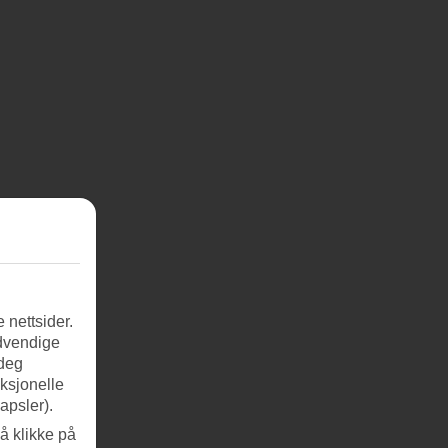
 nettsider.
ødvendige
 deg
nksjonelle
apsler).
å klikke på