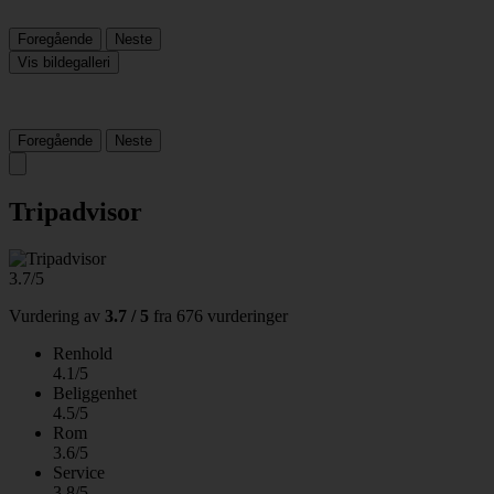
Foregående
Neste
Vis bildegalleri
Foregående
Neste
Tripadvisor
3.7/5
Vurdering av
3.7 / 5
fra
676 vurderinger
Renhold
4.1/5
Beliggenhet
4.5/5
Rom
3.6/5
Service
3.8/5