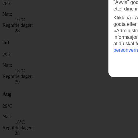
"Avvis" god
26
°
C
etter dine i
Natt:
Klikk på «A
16
°C
godta eller
Regnfrie dager:
28
«Administre
informasjo
Jul
at du skal 
personvern
29
°
C
Natt:
18
°C
Regnfrie dager:
29
Aug
29
°
C
Natt:
18
°C
Regnfrie dager:
28