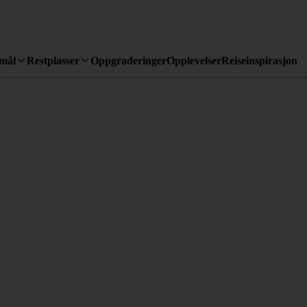
emål
Restplasser
Oppgraderinger
Opplevelser
Reiseinspirasjon