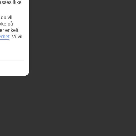
asses ikke
du vil
ikke på
er enkelt
erhet
.
Vi vil