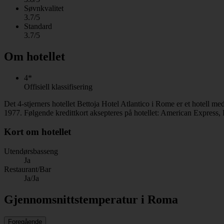
Søvnkvalitet
3.7/5
Standard
3.7/5
Om hotellet
4*
Offisiell klassifisering
Det 4-stjerners hotellet Bettoja Hotel Atlantico i Rome er et hotell m
1977. Følgende kredittkort aksepteres på hotellet: American Express,
Kort om hotellet
Utendørsbasseng
Ja
Restaurant/Bar
Ja/Ja
Gjennomsnittstemperatur i Roma
Foregående