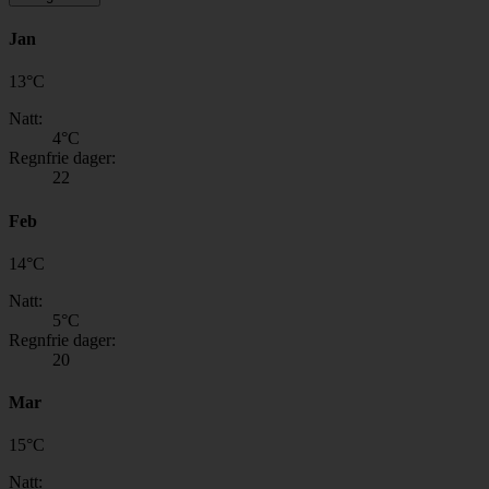
Jan
13
°
C
Natt:
4
°C
Regnfrie dager:
22
Feb
14
°
C
Natt:
5
°C
Regnfrie dager:
20
Mar
15
°
C
Natt: