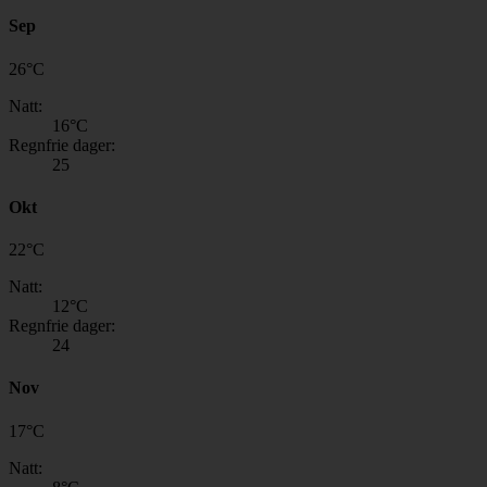
Sep
26
°
C
Natt:
16
°C
Regnfrie dager:
25
Okt
22
°
C
Natt:
12
°C
Regnfrie dager:
24
Nov
17
°
C
Natt: