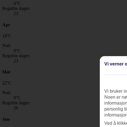
6
°C
Regnfrie dager:
23
Apr
18
°
C
Natt:
9
°C
Regnfrie dager:
23
Vi verner o
Mai
22
°
C
Vi bruker i
Natt:
Noen er nød
9
°C
Regnfrie dager:
informasjon
26
personlig t
informasjon
Jun
Ved å klikk