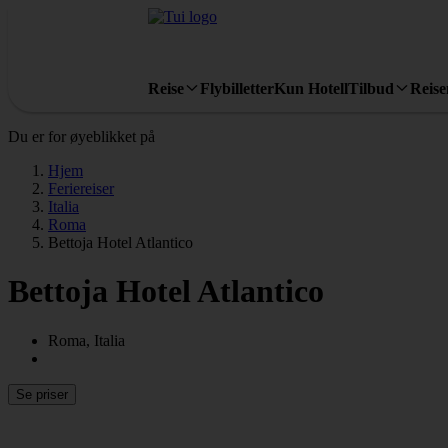
Reise
Flybilletter
Kun Hotell
Tilbud
Reis
Du er for øyeblikket på
Hjem
Feriereiser
Italia
Roma
Bettoja Hotel Atlantico
Bettoja Hotel Atlantico
Roma, Italia
Se priser