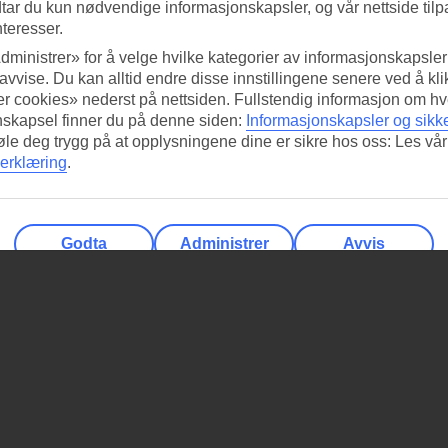
tar du kun nødvendige informasjonskapsler, og vår nettside tilp
nteresser.
dministrer» for å velge hvilke kategorier av informasjonskapsler 
 avvise. Du kan alltid endre disse innstillingene senere ved å kl
r cookies» nederst på nettsiden. Fullstendig informasjon om hv
nskapsel finner du på denne siden:
Informasjonskapsler og sikk
føle deg trygg på at opplysningene dine er sikre hos oss: Les vår
erklæring
.
Godta
Administrer
Avvis