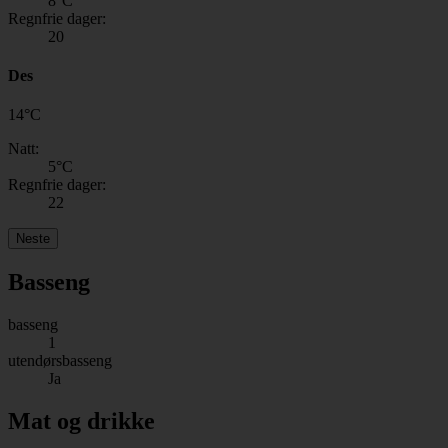
8
°C
Regnfrie dager:
20
Des
14
°
C
Natt:
5
°C
Regnfrie dager:
22
Neste
Basseng
basseng
1
utendørsbasseng
Ja
Mat og drikke