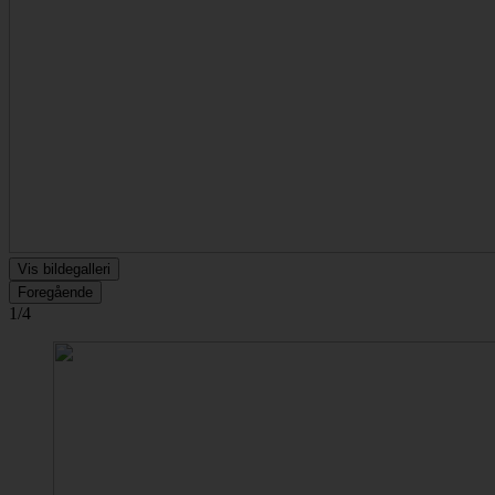
Vis bildegalleri
Foregående
1/4