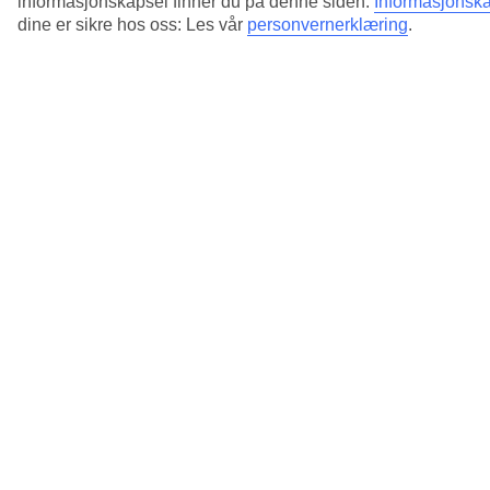
informasjonskapsel finner du på denne siden:
Informasjonska
dine er sikre hos oss: Les vår
personvernerklæring
.
4/4