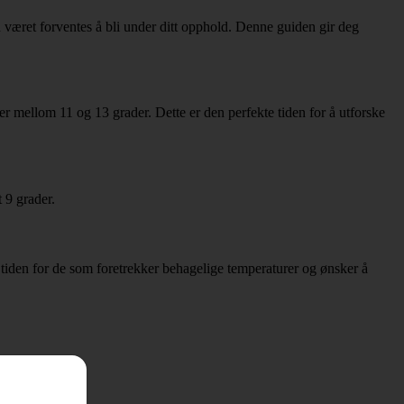
n været forventes å bli under ditt opphold. Denne guiden gir deg
er mellom 11 og 13 grader. Dette er den perfekte tiden for å utforske
 9 grader.
tiden for de som foretrekker behagelige temperaturer og ønsker å