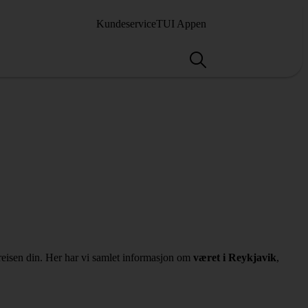
Kundeservice
TUI Appen
reisen din. Her har vi samlet informasjon om
været i Reykjavik
,