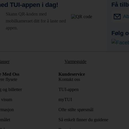
ed TUI-appen i dag!
Få til
Skann QR-koden med
Ab
mobilkameraet ditt for å laste ned
appen.
Følg o
lasser
Varmeguide
e Med Oss
Kundeservice
re flysete
Kontakt oss
 og billetter
TUI-appen
 visum
myTUI
rmasjon
Ofte stilte spørsmål
emålet
Så enkelt finner du guidene