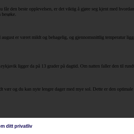
du får den beste opplevelsen, er det viktig å gjøre seg kjent med hvorda
å besøke.
l august er været mildt og behagelig, og gjennomsnittlig temperatur ligg
ykjavik ligger da på 13 grader på dagtid. Om natten faller den til rundt
dt vær og du kan nyte lengre dager med mye sol. Dette er den optimale 
m ditt privatliv