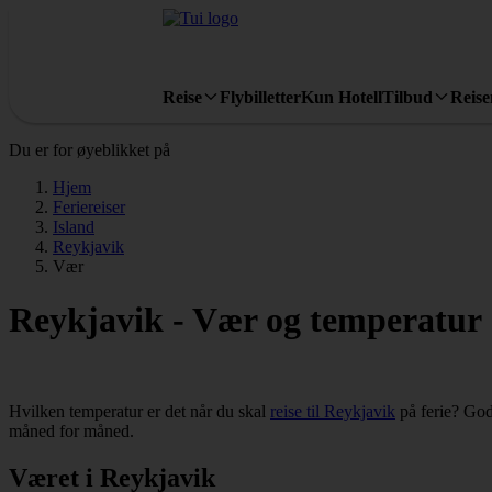
Reise
Flybilletter
Kun Hotell
Tilbud
Reis
Du er for øyeblikket på
Hjem
Feriereiser
Island
Reykjavik
Vær
Reykjavik - Vær og temperatur
Hvilken temperatur er det når du skal
reise til Reykjavik
på ferie? God
måned for måned.
Været i Reykjavik