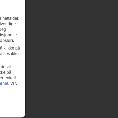
 nettsider.
ødvendige
 deg
nksjonelle
apsler).
å klikke på
asses ikke
du vil
ikke på
er enkelt
erhet
.
Vi vil