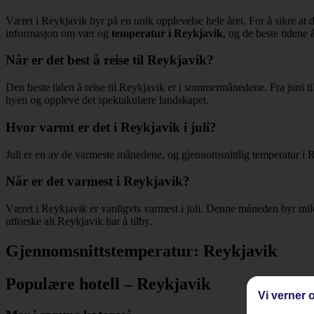
Været i Reykjavik byr på en unik opplevelse hele året. For å sikre at 
informasjon om vær og
temperatur i Reykjavik
, og de beste tidene 
Når er det best å reise til Reykjavik?
Den beste tiden å reise til Reykjavik er i sommermånedene. Fra juni ti
byen og oppleve det spektakulære landskapet.
Hvor varmt er det i Reykjavik i juli?
Juli er en av de varmeste månedene, og gjennomsnittlig temperatur i Re
Når er det varmest i Reykjavik?
Været i Reykjavik er vanligvis varmest i juli. Denne måneden byr mil
utforske alt Reykjavik har å tilby.
Gjennomsnittstemperatur: Reykjavik
Populære hotell – Reykjavik
Vi verner o