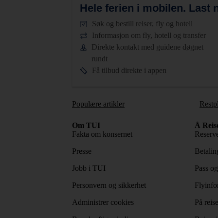
Hele ferien i mobilen.
Last n
Søk og bestill reiser, fly og hotell
Informasjon om fly, hotell og transfer
Direkte kontakt med guidene døgnet
rundt
Få tilbud direkte i appen
Populære artikler
Restp
Om TUI
Å Reis
Fakta om konsernet
Reserve
Presse
Betaling
Jobb i TUI
Pass og
Personvern og sikkerhet
Flyinfo
Administrer cookies
På reis