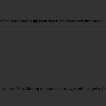
emål
Restplasser
Oppgraderinger
Opplevelser
Reiseinspirasjon
t spørsmål! Vær, klima og temperatur har en avgjørende innflytelse på 