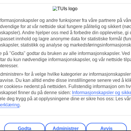
nformasjonskapsler og andre funksjoner fra våre partnere på våre
vendige for at vår nettside skal fungere pålitelig og sikkert (n
skapsler). Andre hjelper oss med å forbedre din opplevelse, gi
ilpasset innhold og lagre anonyme data for statistiske formål (fu
skapsler, statistikk og analyse og markedsføringsinformasjonsk
e på "Godta" godtar du bruken av alle informasjonskapsler. Ved 
tar du kun nødvendige informasjonskapsler, og vår nettside tilp
nteresser.
dministrer» for å velge hvilke kategorier av informasjonskapsler 
 avvise. Du kan alltid endre disse innstillingene senere ved å kl
r cookies» nederst på nettsiden. Fullstendig informasjon om hv
nskapsel finner du på denne siden:
Informasjonskapsler og sikk
føle deg trygg på at opplysningene dine er sikre hos oss: Les vår
erklæring
.
Godta
Administrer
Avvis