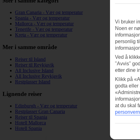
Mer i samme kategori
Gran Canaria - Vær og temperatur
Spania - Vær og temperatur
Vi bruker i
Mallorca - Vær og temperatur
Noen er nød
Tenerife - Vær og temperatur
informasjon
Kreta - Vær og temperatur
personlig t
Mer i samme område
informasjon
Ved å klikk
Reiser til Island
"Avvis" god
Reiser til Reykjavik
etter dine i
All Inclusive Island
All Inclusive Reykjavik
Klikk på «A
Restplasser Island
godta eller
«Administre
Lignende reiser
informasjo
at du skal 
Edinburgh - Vær og temperatur
Restplasser Gran Canaria
personvern
Reiser til Spania
Hotell Mallorca
Hotell Spania