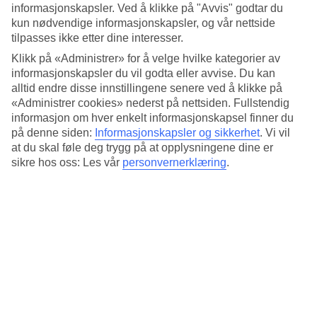
Standard
informasjonskapsler. Ved å klikke på "Avvis" godtar du
4.4/5
kun nødvendige informasjonskapsler, og vår nettside
tilpasses ikke etter dine interesser.
Om hotellet
Klikk på «Administrer» for å velge hvilke kategorier av
informasjonskapsler du vil godta eller avvise. Du kan
4*
alltid endre disse innstillingene senere ved å klikke på
Offisiell klassifisering
«Administrer cookies» nederst på nettsiden. Fullstendig
Sentralt i Reykjavik med treningsrom
informasjon om hver enkelt informasjonskapsel finner du
på denne siden:
Informasjonskapsler og sikkerhet
.
Vi vil
Eyja Guldsmeden ligger sentralt i Reykjavik, nær den populære
at du skal føle deg trygg på at opplysningene dine er
shoppinggaten Laugavegur. Her har du utsikt over byen og Esja-
sikre hos oss: Les vår
personvernerklæring
.
fjellet. Hotellet og rommene har en gjennomført innredning med
vakre detaljer i tre og her finnes det både treningsrom, restaurant og
bar.
Fra hotellet er det gåavstand til shopping og fornøyelsesliv i
Reykjavik.
Hotellet har:
WiFi
Døgnåpen resepsjon
Vaskeriservice