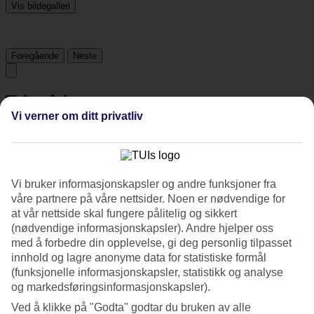
Vis bildegalleri
Foregående
Neste
Tripadvisor
Vi verner om ditt privatliv
4.6/5
Vurdering av
4.6 / 5
fra
703 vurderinger
Vi bruker informasjonskapsler og andre funksjoner fra
Renhold
våre partnere på våre nettsider. Noen er nødvendige for
4.8/5
at vår nettside skal fungere pålitelig og sikkert
Beliggenhet
(nødvendige informasjonskapsler). Andre hjelper oss
4.3/5
Rom
med å forbedre din opplevelse, gi deg personlig tilpasset
4.5/5
innhold og lagre anonyme data for statistiske formål
Service
(funksjonelle informasjonskapsler, statistikk og analyse
4.7/5
og markedsføringsinformasjonskapsler).
Søvnkvalitet
4.7/5
Ved å klikke på "Godta" godtar du bruken av alle