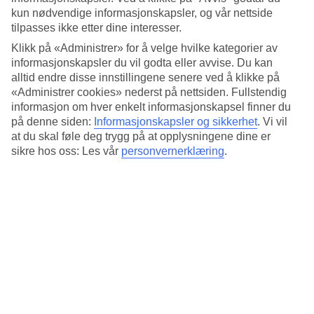
Len deg tilbake på en solseng eller svøm i evighetsbassenget midt i
kun nødvendige informasjonskapsler, og vår nettside
det tropiske grøntområdet. For barn under seks år er det et eget
tilpasses ikke etter dine interesser.
barnebasseng.
Klikk på «Administrer» for å velge hvilke kategorier av
Yoga, trening og spa
informasjonskapsler du vil godta eller avvise. Du kan
alltid endre disse innstillingene senere ved å klikke på
Oppretthold treningsrutinene i treningsrommet eller øv på
«Administrer cookies» nederst på nettsiden. Fullstendig
yogaposisjonene dine i yogasonen med utsikt mot de frodige
informasjon om hver enkelt informasjonskapsel finner du
omgivelsene. For total avslapning kan du besøke spaet og unne deg
på denne siden:
Informasjonskapsler og sikkerhet
.
Vi vil
en massasje eller spabehandling.
at du skal føle deg trygg på at opplysningene dine er
Frokostbuffé, à la carte og italiensk
sikre hos oss: Les vår
personvernerklæring
.
Hver morgen venter en sjenerøs frokostbuffé i restauranten og til
lunsj og middag serveres en à la carte-meny med internasjonale og
lokale favoritter. Frokost er inkludert i reisens pris og om du ønsker
kan du bestille halv- eller helpensjon som tilvalg. På hotellet er det
også en italiensk restaurant og en takbar.
Sykling, matlaging og balinesisk dans
Når du ikke slapper av kan du leie sykler, spille tennis eller bli med
på matlagingskurs og lære deg mer om matkulturen på Bali. Hotellet
arrangerer også kveldsunderholdning med levende musikk og