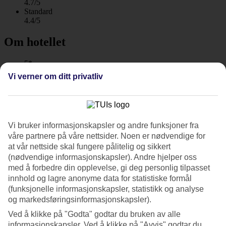
4.7/5
Standard
4.4/5
Om hotellet
5*
Offisiell klassifisering
Vi verner om ditt privatliv
WiFi
Fredelig oase med basseng og spa
Maya Ubud Resort & Spa ligger i frodige omgivelser mellom
Vi bruker informasjonskapsler og andre funksjoner fra
rismarker, Petanu-elven og tropisk regnskog. Enten du er ved
våre partnere på våre nettsider. Noen er nødvendige for
bassenget, i restaurantene, i treningsrommet eller i den unike
at vår nettside skal fungere pålitelig og sikkert
yogasonen har du utsikt mot de grønne omgivelsene. Hvis du ønsker
kan du velge å bo i en villa med privat basseng og terrasse.
(nødvendige informasjonskapsler). Andre hjelper oss
med å forbedre din opplevelse, gi deg personlig tilpasset
Her kan du glemme hverdagen og bare nyte stillheten. Vil du ut og
innhold og lagre anonyme data for statistiske formål
utforske byen Ubud, ligger den bare en ti minutters kjøretur unna.
(funksjonelle informasjonskapsler, statistikk og analyse
Kostnadsfri skyttelbuss er inkludert når du bor på hotellet.
og markedsføringsinformasjonskapsler).
Evighetsbasseng og barnebasseng
Ved å klikke på "Godta" godtar du bruken av alle
informasjonskapsler. Ved å klikke på "Avvis" godtar du