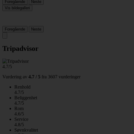
Foregående
Neste
Vis bildegalleri
Foregående
Neste
Tripadvisor
4.7/5
Vurdering av
4.7 / 5
fra
3607 vurderinger
Renhold
4.7/5
Beliggenhet
4.7/5
Rom
4.6/5
Service
4.8/5
Søvnkvalitet