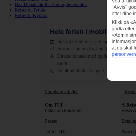
Ved å klikk
Haa Dhaalu atoll - Vær og temperatur
"Avvis" god
Reiser til Tyrkia
etter dine i
Reiser til Kypros
Klikk på «A
godta eller
Hele ferien i mobilen.
Last n
«Administre
informasjo
Søk og bestill reiser, fly og hotell
at du skal 
Informasjon om fly, hotell og transfer
personvern
Direkte kontakt med guidene døgnet
rundt
Få tilbud direkte i appen
Populære artikler
Restp
Om TUI
Å Reis
Fakta om konsernet
Reserve
Presse
Betaling
Jobb i TUI
Pass og