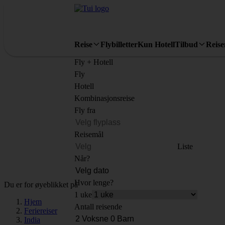
Reise
Flybilletter
Kun Hotell
Tilbud
Reis
Fly + Hotell
Fly
Hotell
Kombinasjonsreise
Fly fra
Reisemål
Liste
Når?
Hvor lenge?
Du er for øyeblikket på
1 uke
Hjem
Antall reisende
Feriereiser
India