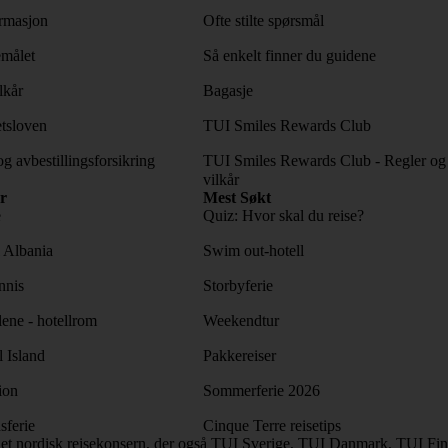
rmasjon
Ofte stilte spørsmål
emålet
Så enkelt finner du guidene
lkår
Bagasje
tsloven
TUI Smiles Rewards Club
og avbestillingsforsikring
TUI Smiles Rewards Club - Regler og
vilkår
r
Mest Søkt
e
Quiz: Hvor skal du reise?
l Albania
Swim out-hotell
nnis
Storbyferie
lene - hotellrom
Weekendtur
l Island
Pakkereiser
ion
Sommerferie 2026
sferie
Cinque Terre reisetips
et nordisk reisekonsern, der også TUI Sverige, TUI Danmark, TUI Finl