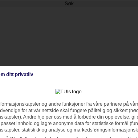
Søk
m ditt privatliv
nformasjonskapsler og andre funksjoner fra våre partnere på våre
vendige for at vår nettside skal fungere pålitelig og sikkert (n
skapsler). Andre hjelper oss med å forbedre din opplevelse, gi
ilpasset innhold og lagre anonyme data for statistiske formål (fu
skapsler, statistikk og analyse og markedsføringsinformasjonsk