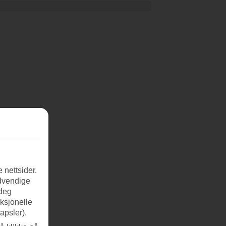
 nettsider.
ødvendige
 deg
nksjonelle
apsler).