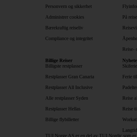
Personvern og sikkerhet
Flyinfo
Administrer cookies
På reis
Bærekraftig reiseliv
Reisevi
Compliance og integritet
Åpenhe
Reise- 
Billige Reiser
Nyhete
Billigste restplasser
Skiferi
Restplasser Gran Canaria
Ferie ti
Restplasser All Inclusive
Padelte
Alle restplasser Syden
Reise a
Restplasser Hellas
Reise ti
Billige flybilletter
Workat
Langtid
TUI Norge AS er en del av TUI Nordic som er 