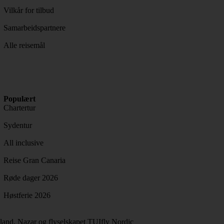
Vilkår for tilbud
Samarbeidspartnere
Alle reisemål
Populært
Chartertur
Sydentur
All inclusive
Reise Gran Canaria
Røde dager 2026
Høstferie 2026
and, Nazar og flyselskapet TUIfly Nordic