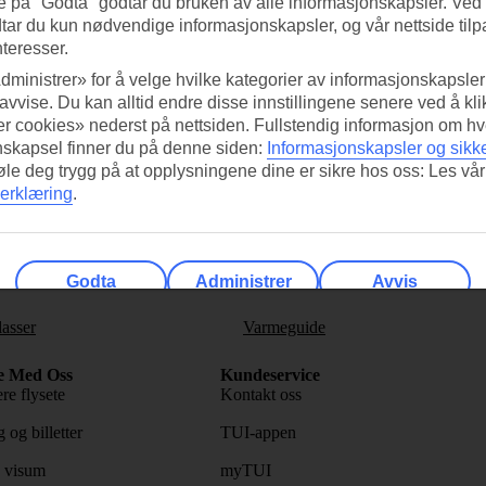
e på "Godta" godtar du bruken av alle informasjonskapsler. Ved 
tar du kun nødvendige informasjonskapsler, og vår nettside tilp
nteresser.
dministrer» for å velge hvilke kategorier av informasjonskapsler 
 avvise. Du kan alltid endre disse innstillingene senere ved å kl
ed TUI-appen i dag!
Få til
r cookies» nederst på nettsiden. Fullstendig informasjon om hv
nskapsel finner du på denne siden:
Informasjonskapsler og sikk
Skann QR-koden med
Ab
føle deg trygg på at opplysningene dine er sikre hos oss: Les vår
mobilkameraet ditt for å laste ned
erklæring
.
appen.
Følg o
Godta
Administrer
Avvis
lasser
Varmeguide
e Med Oss
Kundeservice
re flysete
Kontakt oss
 og billetter
TUI-appen
 visum
myTUI