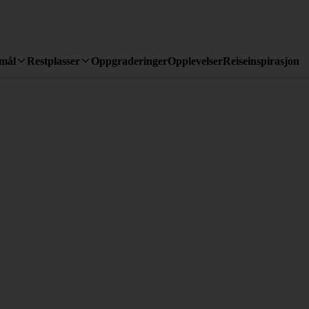
emål
Restplasser
Oppgraderinger
Opplevelser
Reiseinspirasjon