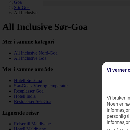
Goa
Sør-Goa
All Inclusive
All Inclusive Sør-Goa
Mer i samme kategori
All Inclusive Nord-Goa
All Inclusive Goa
Mer i samme område
Vi verner o
Hotell Sør-Goa
Sør-Goa - Vær og temperatur
Restplasser Goa
Hotell India
Vi bruker i
Restplasser Sør-Goa
Noen er nød
informasjon
Lignende reiser
personlig t
informasjon
Reiser til Maldivene
Hotell Maldivene