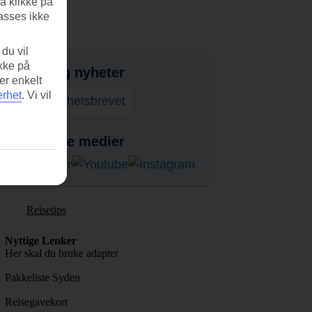
å klikke på
asses ikke
du vil
ikke på
bud, tips og nyheter
er enkelt
erhet
.
Vi vil
onner på nyhetsbrevet
ss i sosiale medier
Reisetips
Nyttige Lenker
Her skal du bruke adapter
Pakkeliste Syden
Reisegavekort