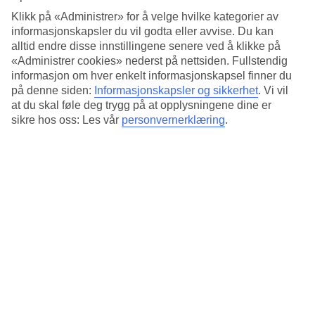
hovedgate. For et bredere utvalg av restauranter og shopping, kan
du enkelt komme deg til Lindos med taxi.
Klikk på «Administrer» for å velge hvilke kategorier av
informasjonskapsler du vil godta eller avvise. Du kan
Basseng med swim up-bar
alltid endre disse innstillingene senere ved å klikke på
«Administrer cookies» nederst på nettsiden. Fullstendig
Hotellets laguneformede basseng er stort og det går en liten bro over
informasjon om hver enkelt informasjonskapsel finner du
det. I bassenget ligger det en swim up-bar som serverer kald drikke.
på denne siden:
Informasjonskapsler og sikkerhet
.
Vi vil
Og ettersom dette er et hotell for hele familien, finnes det naturligvis
at du skal føle deg trygg på at opplysningene dine er
også et barnebasseng som de aller minste kan plaske i.
sikre hos oss: Les vår
personvernerklæring
.
Kveldsunderholdning og moro for barna
Flere kvelder i uken arrangeres det underholdning, alt fra
karaokekvelder til gresk aften. De minste kan leke på lekeplassen
som ligger i tilknytning til bassengområdet.
Antall leiligheter : 90
Kort om hotellet
Bad/strand
50 m - 100 m
Utendørsbasseng
Ja