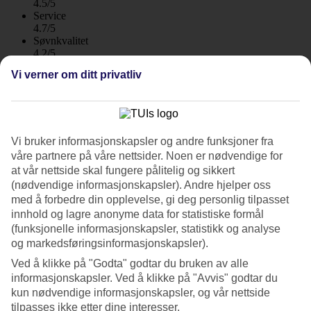
4.5/5
Service
4.7/5
Søvnkvalitet
4.2/5
Standard
Vi verner om ditt privatliv
4.5/5
Om hotellet
3*
Vi bruker informasjonskapsler og andre funksjoner fra
Offisiell klassifisering
våre partnere på våre nettsider. Noen er nødvendige for
WiFi
at vår nettside skal fungere pålitelig og sikkert
Care Travel
(nødvendige informasjonskapsler). Andre hjelper oss
med å forbedre din opplevelse, gi deg personlig tilpasset
For hele familien nær stranden
innhold og lagre anonyme data for statistiske formål
Lindia Thalassa Resort i Pefkos ligger på en høyde med stranden
(funksjonelle informasjonskapsler, statistikk og analyse
rett nedenfor. Hotellområdet består av flere hvitkalkede hus med
og markedsføringsinformasjonskapsler).
balkonger med blå smijernsrekkverk. Her kan du late deg ved
Ved å klikke på "Godta" godtar du bruken av alle
hotellets laguneformede basseng og for barna finnes det en
lekeplass.
informasjonskapsler. Ved å klikke på "Avvis" godtar du
kun nødvendige informasjonskapsler, og vår nettside
Du bor med fin beliggenhet i Pefkos, nær strand og stedets
tilpasses ikke etter dine interesser.