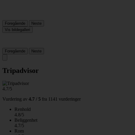
Foregående
Neste
Vis bildegalleri
Foregående
Neste
Tripadvisor
4.7/5
Vurdering av
4.7 / 5
fra
1141 vurderinger
Renhold
4.8/5
Beliggenhet
4.7/5
Rom