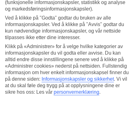
viktige faktorer uansett om det gjelder antall soltimer eller
(funksjonelle informasjonskapsler, statistikk og analyse
badetemperatur. Her har vi samlet informasjon om været for
og markedsføringsinformasjonskapsler).
Amoudara, måned for måned.
Ved å klikke på "Godta" godtar du bruken av alle
informasjonskapsler. Ved å klikke på "Avvis" godtar du
Gjennomsnittstemperatur: Amoudara
kun nødvendige informasjonskapsler, og vår nettside
tilpasses ikke etter dine interesser.
Populære hotell – Amoudara
Klikk på «Administrer» for å velge hvilke kategorier av
informasjonskapsler du vil godta eller avvise. Du kan
Mer i samme kategori
alltid endre disse innstillingene senere ved å klikke på
«Administrer cookies» nederst på nettsiden. Fullstendig
Kreta - Vær og temperatur
Rhodos - Vær og temperatur
informasjon om hver enkelt informasjonskapsel finner du
Platanias - Vær og temperatur
på denne siden:
Informasjonskapsler og sikkerhet
.
Vi vil
Agia Marina - Vær og temperatur
at du skal føle deg trygg på at opplysningene dine er
Zakynthos - Vær og temperatur
sikre hos oss: Les vår
personvernerklæring
.
Mer i samme område
Reiser til Hellas
All Inclusive Hellas
Hotell Hellas
Restplasser Hellas
Hotell Rhodos