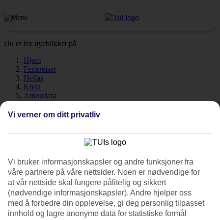
Du er for øyeblikket på
Hjem
Feriereiser
Hellas
Kreta
Amoudara
Vær
Vi verner om ditt privatliv
Amoudara - Vær og
temperatur
Vi bruker informasjonskapsler og andre funksjoner fra
våre partnere på våre nettsider. Noen er nødvendige for
at vår nettside skal fungere pålitelig og sikkert
Hvor varmt er det når du skal
reise til Amoudara
på ferie? Kretas
(nødvendige informasjonskapsler). Andre hjelper oss
sydlige beliggenhet gjør at varmen holder seg ekstra lenge slik at du
med å forbedre din opplevelse, gi deg personlig tilpasset
kan
reise til Amoudara
fra tidlig vår til ut i oktober. Havet er også
innhold og lagre anonyme data for statistiske formål
varmt til langt utover høsten. Været, klimaet og temperaturen er