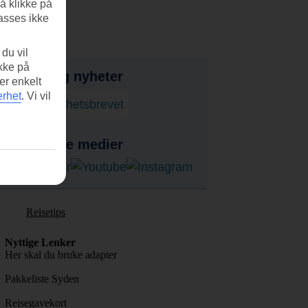
å klikke på
asses ikke
du vil
ikke på
bud, tips og nyheter
er enkelt
erhet
.
Vi vil
onner på nyhetsbrevet
ss i sosiale medier
Reisetips
Nyttige Lenker
Her skal du bruke adapter
Pakkeliste Syden
Reisegavekort