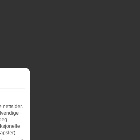
 nettsider.
ødvendige
 deg
nksjonelle
apsler).