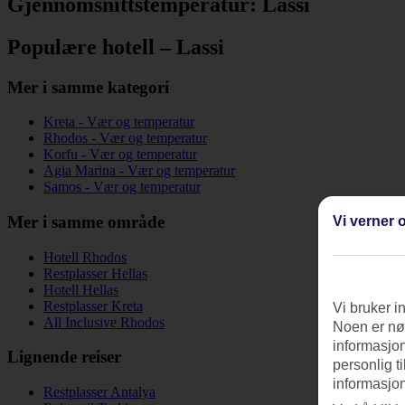
Gjennomsnittstemperatur: Lassi
Populære hotell – Lassi
Mer i samme kategori
Kreta - Vær og temperatur
Rhodos - Vær og temperatur
Korfu - Vær og temperatur
Agia Marina - Vær og temperatur
Samos - Vær og temperatur
Mer i samme område
Vi verner o
Hotell Rhodos
Restplasser Hellas
Hotell Hellas
Restplasser Kreta
Vi bruker i
All Inclusive Rhodos
Noen er nød
informasjon
Lignende reiser
personlig t
informasjon
Restplasser Antalya