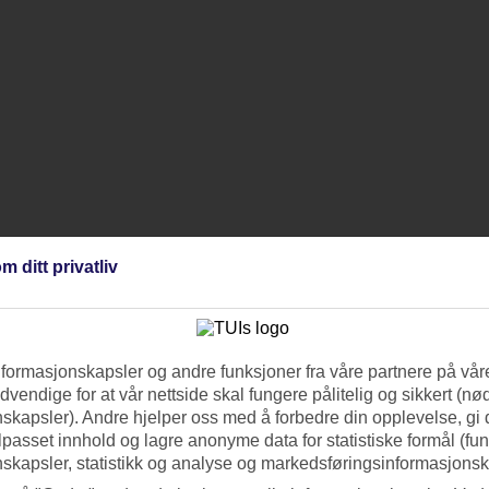
m ditt privatliv
nformasjonskapsler og andre funksjoner fra våre partnere på våre
vendige for at vår nettside skal fungere pålitelig og sikkert (n
skapsler). Andre hjelper oss med å forbedre din opplevelse, gi
ilpasset innhold og lagre anonyme data for statistiske formål (fu
skapsler, statistikk og analyse og markedsføringsinformasjonsk