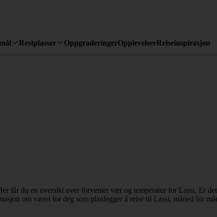
emål
Restplasser
Oppgraderinger
Opplevelser
Reiseinspirasjon
er får du en oversikt over forventet vær og temperatur for Lassi. Er det
rmasjon om været for deg som planlegger å reise til Lassi, måned for må