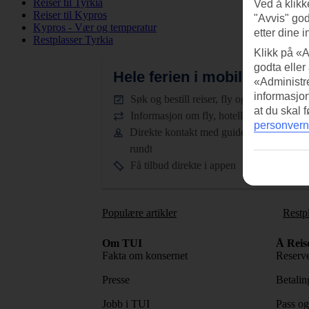
Reiser til Tyrkia
Ved å klikk
Reiser til Kypros
"Avvis" god
Kypros - Vær og temperatur
etter dine i
Restplasser Tyrkia
Klikk på «A
godta eller
Hele ferien i mobilen.
Last n
«Administre
informasjo
Søk og bestill reiser, fly og hotell
at du skal 
Informasjon om fly, hotell og transfer
personvern
Direkte kontakt med guidene døgnet
rundt
Få tilbud direkte i appen
Populære artikler
Restp
Om TUI
Å Reis
Fakta om konsernet
Reserve
Presse
Betaling
Jobb i TUI
Pass og