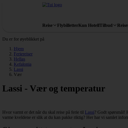
Reise
Flybilletter
Kun Hotell
Tilbud
Reis
Du er for øyeblikket på
Hjem
Feriereiser
Hellas
Kefalonia
Lassi
Vær
Lassi - Vær og temperatur
Hvor varmt er det når du skal reise på ferie til
Lassi
? Godt spørsmål! H
varme kveldene er slik at du kan pakke riktig? Her har vi samlet info