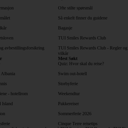
rmasjon
Ofte stilte spørsmål
emålet
Så enkelt finner du guidene
lkår
Bagasje
tsloven
TUI Smiles Rewards Club
og avbestillingsforsikring
TUI Smiles Rewards Club - Regler og
vilkår
r
Mest Søkt
e
Quiz: Hvor skal du reise?
l Albania
Swim out-hotell
nnis
Storbyferie
lene - hotellrom
Weekendtur
l Island
Pakkereiser
ion
Sommerferie 2026
sferie
Cinque Terre reisetips