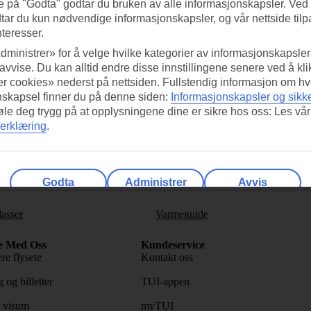
e på "Godta" godtar du bruken av alle informasjonskapsler. Ved 
tar du kun nødvendige informasjonskapsler, og vår nettside tilp
nteresser.
dministrer» for å velge hvilke kategorier av informasjonskapsler 
 avvise. Du kan alltid endre disse innstillingene senere ved å kl
ed TUI-appen i dag!
Få til
r cookies» nederst på nettsiden. Fullstendig informasjon om hv
nskapsel finner du på denne siden:
Informasjonskapsler og sikk
Skann QR-koden med
Ab
føle deg trygg på at opplysningene dine er sikre hos oss: Les vår
mobilkameraet ditt for å laste ned
erklæring
.
appen.
Følg o
Godta
Administrer
Avvis
lasser
Varmeguide
e Med Oss
Kundeservice
re flysete
Kontakt oss
 og billetter
TUI-appen
 visum
myTUI