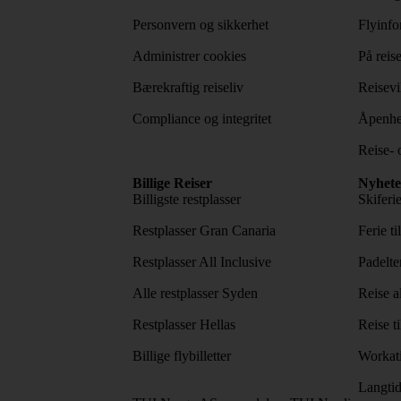
Personvern og sikkerhet
Flyinfo
Administrer cookies
På reis
Bærekraftig reiseliv
Reisevi
Compliance og integritet
Åpenhe
Reise- 
Billige Reiser
Nyhete
Billigste restplasser
Skiferi
Restplasser Gran Canaria
Ferie ti
Restplasser All Inclusive
Padelte
Alle restplasser Syden
Reise a
Restplasser Hellas
Reise ti
Billige flybilletter
Workat
Langtid