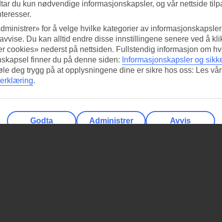
tar du kun nødvendige informasjonskapsler, og vår nettside tilp
nteresser.
dministrer» for å velge hvilke kategorier av informasjonskapsler 
 avvise. Du kan alltid endre disse innstillingene senere ved å kl
r cookies» nederst på nettsiden. Fullstendig informasjon om hv
nskapsel finner du på denne siden:
Informasjonskapsler og sikk
føle deg trygg på at opplysningene dine er sikre hos oss: Les vår
erklæring
.
Godta
Administrer
Avvis