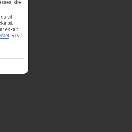
asses ikke
du vil
ikke på
er enkelt
erhet
.
Vi vil