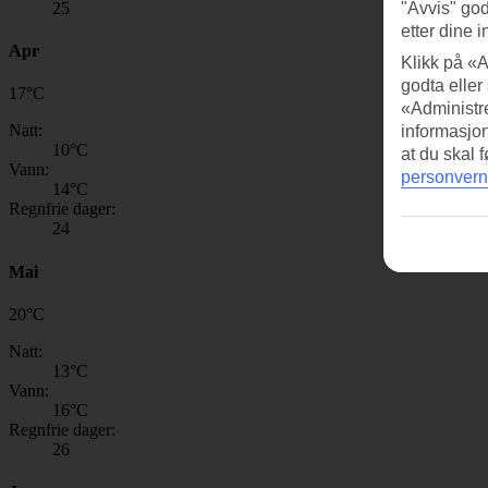
25
"Avvis" god
etter dine i
Apr
Klikk på «A
godta eller
17
°
C
«Administre
Natt:
informasjo
10
°C
at du skal 
Vann:
personvern
14
°C
Regnfrie dager:
24
Mai
20
°
C
Natt:
13
°C
Vann:
16
°C
Regnfrie dager:
26