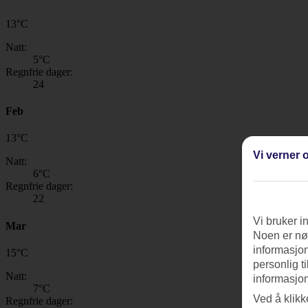
13
°
C
Natt:
5
°C
Regnfrie dager:
24
Feb
13
°
C
Vi verner o
Natt:
6
°C
Regnfrie dager:
22
Vi bruker i
Mar
Noen er nød
informasjon
15
°
C
personlig t
Natt:
informasjon
7
°C
Ved å klikk
Regnfrie dager: