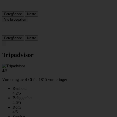
Foregående
Neste
Vis bildegalleri
Foregående
Neste
Tripadvisor
4/5
Vurdering av
4 / 5
fra
1815 vurderinger
Renhold
4.2/5
Beliggenhet
4.6/5
Rom
4/5
Service