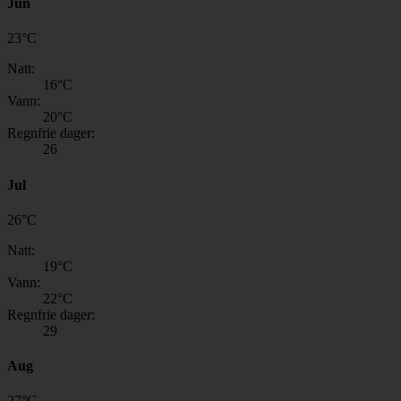
Jun
23
°
C
Natt:
16
°C
Vann:
20
°C
Regnfrie dager:
26
Jul
26
°
C
Natt:
19
°C
Vann:
22
°C
Regnfrie dager:
29
Aug
27
°
C