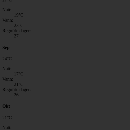
Natt:
19
°C
Vann:
23
°C
Regnfrie dager:
27
Sep
24
°
C
Natt:
17
°C
Vann:
21
°C
Regnfrie dager:
26
Okt
21
°
C
Natt: