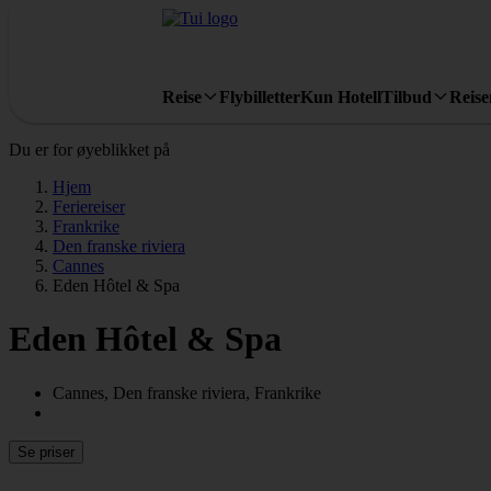
Reise
Flybilletter
Kun Hotell
Tilbud
Reis
Du er for øyeblikket på
Hjem
Feriereiser
Frankrike
Den franske riviera
Cannes
Eden Hôtel & Spa
Eden Hôtel & Spa
Cannes, Den franske riviera, Frankrike
Se priser