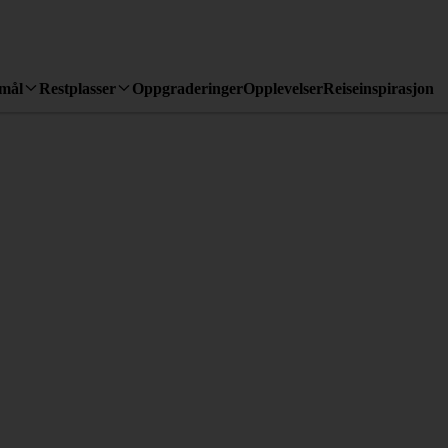
emål
Restplasser
Oppgraderinger
Opplevelser
Reiseinspirasjon