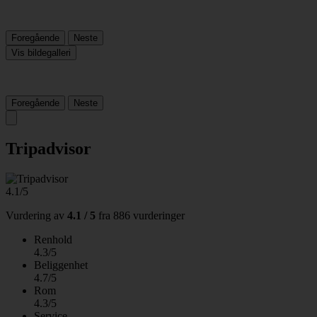
Foregående
Neste
Vis bildegalleri
Foregående
Neste
Tripadvisor
4.1/5
Vurdering av
4.1 / 5
fra
886 vurderinger
Renhold
4.3/5
Beliggenhet
4.7/5
Rom
4.3/5
Service