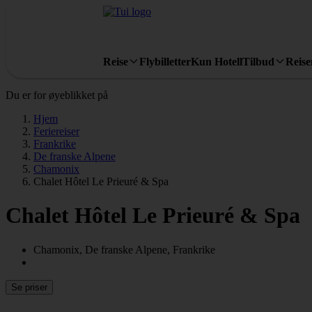
Reise
Flybilletter
Kun Hotell
Tilbud
Reis
Du er for øyeblikket på
Hjem
Feriereiser
Frankrike
De franske Alpene
Chamonix
Chalet Hôtel Le Prieuré & Spa
Chalet Hôtel Le Prieuré & Spa
Chamonix, De franske Alpene, Frankrike
Se priser