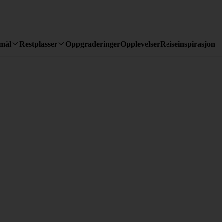
emål
Restplasser
Oppgraderinger
Opplevelser
Reiseinspirasjon