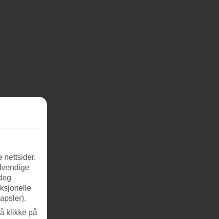
 nettsider.
ødvendige
 deg
nksjonelle
apsler).
å klikke på