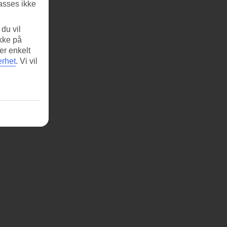
asses ikke
du vil
ikke på
er enkelt
erhet
.
Vi vil