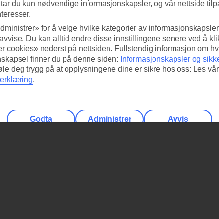
tar du kun nødvendige informasjonskapsler, og vår nettside tilp
nteresser.
dministrer» for å velge hvilke kategorier av informasjonskapsler 
 avvise. Du kan alltid endre disse innstillingene senere ved å kl
r cookies» nederst på nettsiden. Fullstendig informasjon om hv
nskapsel finner du på denne siden:
Informasjonskapsler og sikk
føle deg trygg på at opplysningene dine er sikre hos oss: Les vår
erklæring
.
Godta
Administrer
Avvis