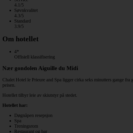
4.1/5
Søvnkvalitet
4.3/5
Standard
3.9/5
Om hotellet
4*
Offisiell klassifisering
Nær gondolen Aiguille du Midi
Chalet Hotel le Prieure and Spa ligger cirka seks minutters gange fra 
peisen.
Hotellet tilbyr leie av skiutstyr på stedet.
Hotellet har:
Døgnåpen resepsjon
Spa
Treningsrom
Restaurant og bar