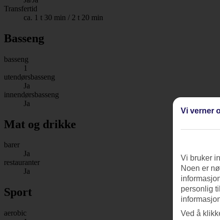
Transfertid
ca. 1 t 30 min / 2 t 20 min
Basseng
basseng
1
utendørsbasseng
Ja
innendørsbasseng
Ja
Vi verner o
Mat og drikke
barer
Ja
Vi bruker i
restauranter
Noen er nød
Ja
informasjon
personlig t
Sport
informasjon
aerobic
Ved å klikk