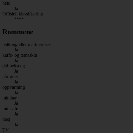
heis
Ja
Offisiell klassifisering
****
Rommene
balkong eller markterrasse
Ja
kaffe- og temaskin
Ja
dobbeltseng
Ja
hårføner
Ja
oppvarming
Ja
minibar
Ja
minisafe
Ja
dusj
Ja
TV