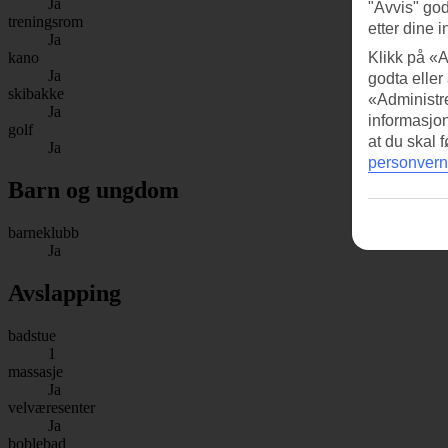
Ja
"Avvis" god
treningsrom
etter dine i
Ja
kano
Klikk på «A
Ja
godta eller
skibakke
«Administre
Ja
informasjo
golf
at du skal 
Ja
personvern
Barn og ungdom
barneklubb
Ja
Avslapping
badstue
1
massasje
Ja
velværesenter
Ja
boblebad