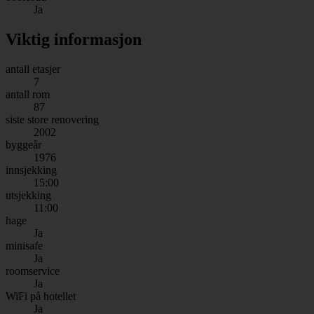
Ja
Viktig informasjon
antall etasjer
7
antall rom
87
siste store renovering
2002
byggeår
1976
innsjekking
15:00
utsjekking
11:00
hage
Ja
minisafe
Ja
roomservice
Ja
WiFi på hotellet
Ja