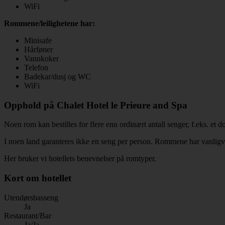
WiFi
Rommene/leilighetene har:
Minisafe
Hårføner
Vannkoker
Telefon
Badekar/dusj og WC
WiFi
Opphold på Chalet Hotel le Prieure and Spa
Noen rom kan bestilles for flere enn ordinært antall senger, f.eks. et
I noen land garanteres ikke en seng per person. Rommene har vanligvis
Her bruker vi hotellets benevnelser på romtyper.
Kort om hotellet
Utendørsbasseng
Ja
Restaurant/Bar
Ja/Ja