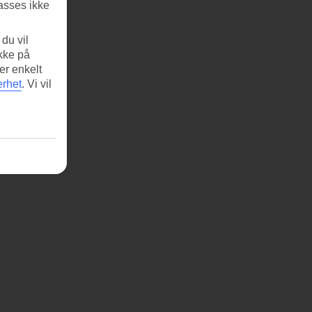
asses ikke
du vil
ikke på
er enkelt
erhet
.
Vi vil