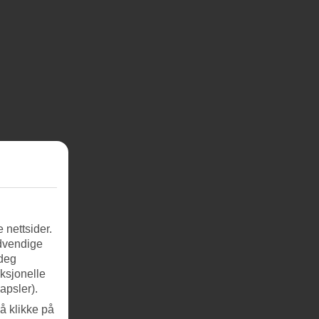
 nettsider.
ødvendige
 deg
nksjonelle
apsler).
å klikke på