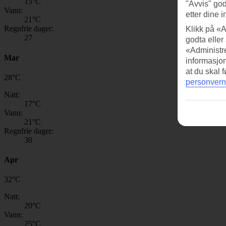
15
°C
"Avvis" god
Vann:
etter dine i
21
°C
Regnfrie dager:
Klikk på «A
27
godta eller
«Administre
Mar
informasjo
at du skal 
28
°
C
personvern
Natt:
17
°C
Vann:
21
°C
Regnfrie dager:
30
Apr
32
°
C
Natt:
20
°C
Vann:
25
°C