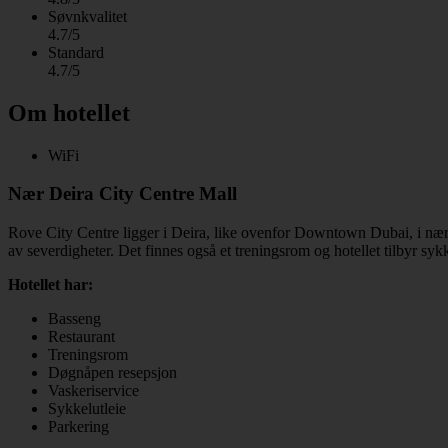
Søvnkvalitet
4.7/5
Standard
4.7/5
Om hotellet
WiFi
Nær Deira City Centre Mall
Rove City Centre ligger i Deira, like ovenfor Downtown Dubai, i nærh
av severdigheter. Det finnes også et treningsrom og hotellet tilbyr sykk
Hotellet har:
Basseng
Restaurant
Treningsrom
Døgnåpen resepsjon
Vaskeriservice
Sykkelutleie
Parkering