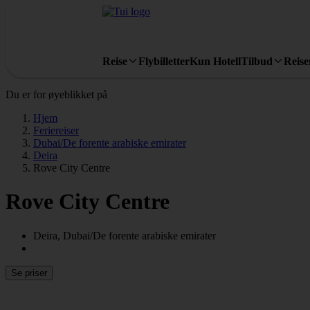
Reise
Flybilletter
Kun Hotell
Tilbud
Reis
Du er for øyeblikket på
Hjem
Feriereiser
Dubai/De forente arabiske emirater
Deira
Rove City Centre
Rove City Centre
Deira, Dubai/De forente arabiske emirater
Se priser