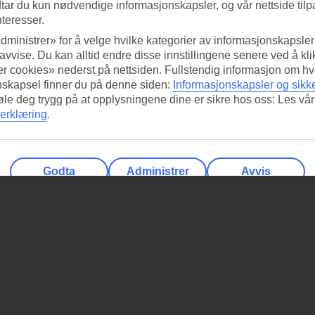
tar du kun nødvendige informasjonskapsler, og vår nettside tilp
nteresser.
dministrer» for å velge hvilke kategorier av informasjonskapsler 
 avvise. Du kan alltid endre disse innstillingene senere ved å kl
r cookies» nederst på nettsiden. Fullstendig informasjon om hv
nskapsel finner du på denne siden:
Informasjonskapsler og sikk
føle deg trygg på at opplysningene dine er sikre hos oss: Les vår
erklæring
.
Godta
Administrer
Avvis