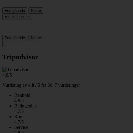
Foregående
Neste
Vis bildegalleri
Foregående
Neste
Tripadvisor
4.8/5
Vurdering av
4.8 / 5
fra
3047 vurderinger
Renhold
4.8/5
Beliggenhet
4.7/5
Rom
4.7/5
Service
4.8/5