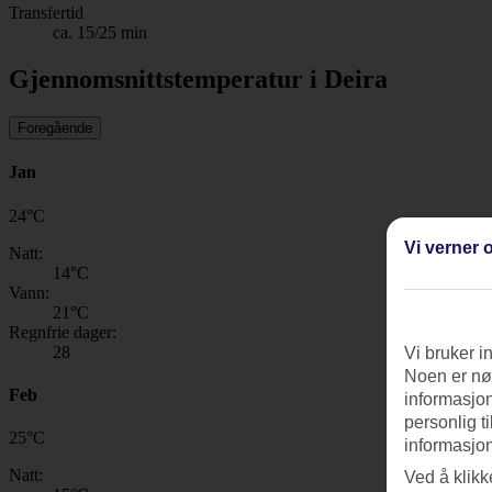
Transfertid
ca. 15/25 min
Gjennomsnittstemperatur i Deira
Foregående
Jan
24
°
C
Vi verner o
Natt:
14
°C
Vann:
21
°C
Regnfrie dager:
28
Vi bruker i
Noen er nød
Feb
informasjon
personlig t
25
°
C
informasjon
Natt:
Ved å klikk