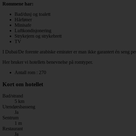
Rommene har:
Bad/dusj og toalett
Hårføner
Minisafe
Luftkondisjonering
Strykejern og strykebrett
TV
I Dubai/De forente arabiske emirater er man ikke garantert én seng pe
Her bruker vi hotellets benevnelse på romtyper.
Antall rom : 270
Kort om hotellet
Bad/strand
5 km
Utendørsbasseng
Ja
Sentrum
1 m
Restaurant
Ja