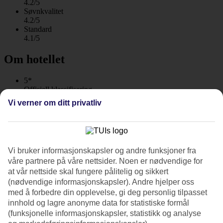
4.2/5
Søvnkvalitet
4.2/5
Standard
4.1/5
Om hotellet
5*
Offisiell klassifisering
WiFi
Vi verner om ditt privatliv
Ferieluksus ved stranden
Grand Bavaro Princess i Punta Cana ligger rett på Bavarostranden.
De lave bygningene ligger omgitt av mangrovetrær og den hvite
Vi bruker informasjonskapsler og andre funksjoner fra
sandstranden. I tillegg til basseng med swim up-bar finnes det et
våre partnere på våre nettsider. Noen er nødvendige for
stort utvalg av restauranter og barer å velge mellom. All Inclusive er
at vår nettside skal fungere pålitelig og sikkert
inkludert!
(nødvendige informasjonskapsler). Andre hjelper oss
Bassengliv og strandaktiviteter
med å forbedre din opplevelse, gi deg personlig tilpasset
innhold og lagre anonyme data for statistiske formål
Hovedbassenget ligger med utsikt mot havet. Her ligger
(funksjonelle informasjonskapsler, statistikk og analyse
bassengbaren med swim up og det arrangeres ulike aktiviteter i