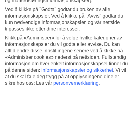
og markedsføringsinformasjonskapsler).
bassenget, bl.a. er prøvedykk inkludert. Ved det rolige bassenget
ligger det et boblebad og vil du ta det rolig i skyggen går det like bra
Ved å klikke på "Godta" godtar du bruken av alle
ved dette bassengområdet som under palmetakene nede på stranden.
informasjonskapsler. Ved å klikke på "Avvis" godtar du
kun nødvendige informasjonskapsler, og vår nettside
Underholdning og avkobling
tilpasses ikke etter dine interesser.
Klikk på «Administrer» for å velge hvilke kategorier av
Hotellet arrangerer underholdning for alle aldre, fra show og
strandparty til dominikanske kvelder. Vil du ordne frisyren i ferien er
informasjonskapsler du vil godta eller avvise. Du kan
det en salong i tilknytning til hotellets spa der det også tilbys
alltid endre disse innstillingene senere ved å klikke på
treningsrom og ulike behandlinger.
«Administrer cookies» nederst på nettsiden. Fullstendig
informasjon om hver enkelt informasjonskapsel finner du
All Inclusive med det meste
på denne siden:
Informasjonskapsler og sikkerhet
.
Vi vil
at du skal føle deg trygg på at opplysningene dine er
I tillegg til aktiviteter og underholdning er ti restauranter og fem
sikre hos oss: Les vår
personvernerklæring
.
barer med stort utvalg inkludert. Prøv alt fra det japanske og
italienske kjøkkenet til argentinsk steakhouse og hotellets egne fiske-
og skalldyrrestaurant.
Bestill Platinum for ekstra luksus
Hvis du bestiller en Platinum-suite, er tre ekstra restauranter og fem
barer inkludert. Du har også tilgang til et annet basseng og en
strandklubb, samt romservice hele døgnet.