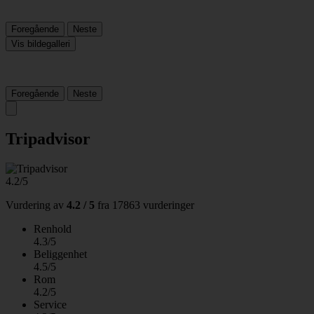
Foregående
Neste
Vis bildegalleri
Foregående
Neste
Tripadvisor
4.2/5
Vurdering av
4.2 / 5
fra
17863 vurderinger
Renhold
4.3/5
Beliggenhet
4.5/5
Rom
4.2/5
Service