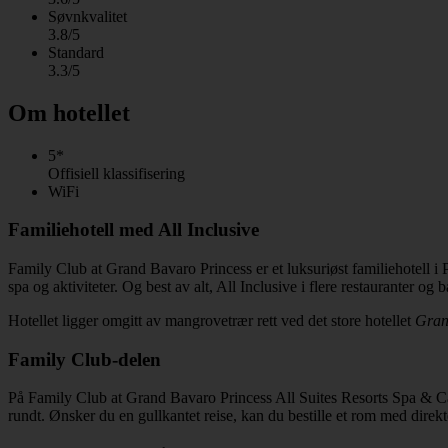
Søvnkvalitet
3.8/5
Standard
3.3/5
Om hotellet
5*
Offisiell klassifisering
WiFi
Familiehotell med All Inclusive
Family Club at Grand Bavaro Princess er et luksuriøst familiehotell 
spa og aktiviteter. Og best av alt, All Inclusive i flere restauranter og b
Hotellet ligger omgitt av mangrovetrær rett ved det store hotellet
Gran
Family Club-delen
På Family Club at Grand Bavaro Princess All Suites Resorts Spa & Casi
rundt. Ønsker du en gullkantet reise, kan du bestille et rom med direkte