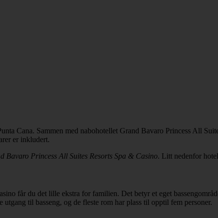
i Punta Cana. Sammen med nabohotellet Grand Bavaro Princess All Suite
arer er inkludert.
d Bavaro Princess All Suites Resorts Spa & Casino
. Litt nedenfor hot
no får du det lille ekstra for familien. Det betyr et eget bassengområd
 utgang til basseng, og de fleste rom har plass til opptil fem personer.