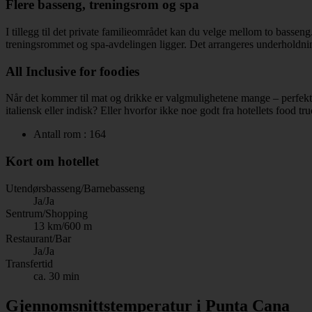
Flere basseng, treningsrom og spa
I tillegg til det private familieområdet kan du velge mellom to basse
treningsrommet og spa-avdelingen ligger. Det arrangeres underholdning 
All Inclusive for foodies
Når det kommer til mat og drikke er valgmulighetene mange – perfekt fo
italiensk eller indisk? Eller hvorfor ikke noe godt fra hotellets food tru
Antall rom : 164
Kort om hotellet
Utendørsbasseng/Barnebasseng
Ja/Ja
Sentrum/Shopping
13 km/600 m
Restaurant/Bar
Ja/Ja
Transfertid
ca. 30 min
Gjennomsnittstemperatur i Punta Cana