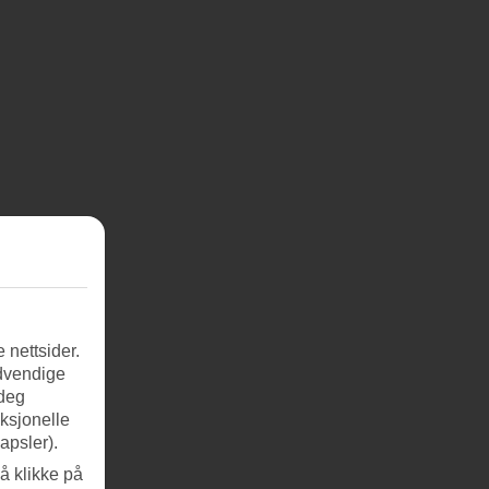
 nettsider.
ødvendige
 deg
nksjonelle
apsler).
å klikke på