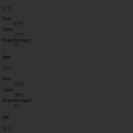
31
°
C
Natt:
17
°C
Vann:
27
°C
Regnfrie dager:
17
Jun
31
°
C
Natt:
16
°C
Vann:
28
°C
Regnfrie dager:
16
Jul
31
°
C