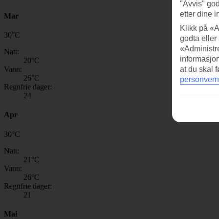
"Avvis" god
etter dine i
Mar
Klikk på «A
30
°
C
godta eller
«Administre
Natt:
informasjo
20
°C
Vann:
at du skal 
26
°C
personvern
Regnfrie dager:
24
Apr
30
°
C
Natt:
21
°C
Vann:
26
°C
Regnfrie dager:
21
Mai