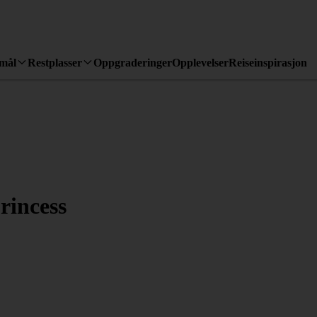
emål
Restplasser
Oppgraderinger
Opplevelser
Reiseinspirasjon
rincess