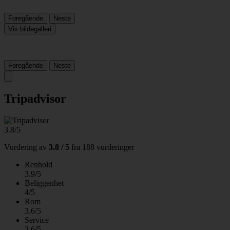
Foregående
Neste
Vis bildegalleri
Foregående
Neste
Tripadvisor
3.8/5
Vurdering av
3.8 / 5
fra
188 vurderinger
Renhold
3.9/5
Beliggenhet
4/5
Rom
3.6/5
Service
3.6/5