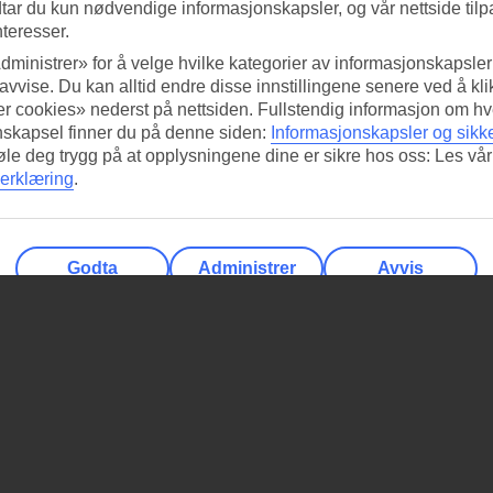
tar du kun nødvendige informasjonskapsler, og vår nettside tilp
nteresser.
dministrer» for å velge hvilke kategorier av informasjonskapsler 
 avvise. Du kan alltid endre disse innstillingene senere ved å kl
r cookies» nederst på nettsiden. Fullstendig informasjon om hv
nskapsel finner du på denne siden:
Informasjonskapsler og sikk
føle deg trygg på at opplysningene dine er sikre hos oss: Les vår
erklæring
.
Godta
Administrer
Avvis