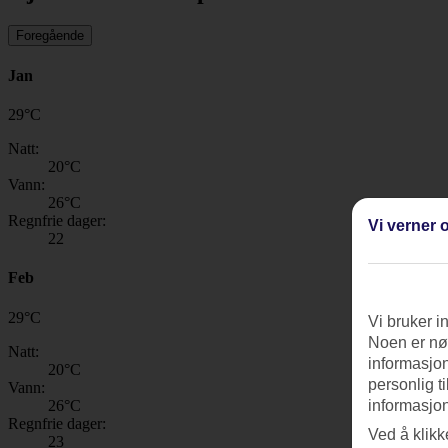
Foregående
Jan
29
°
C
Natt:
20
°C
Vann:
26
°C
Regnfrie dager:
Vi verner o
22
Feb
29
°
C
Vi bruker i
Noen er nød
Natt:
informasjon
20
°C
personlig t
Vann:
26
°C
informasjon
Regnfrie dager:
Ved å klikk
23