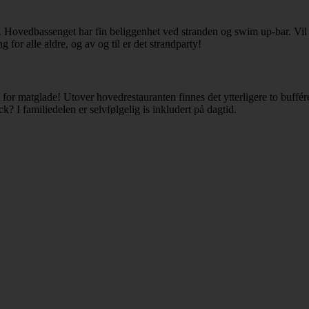
ng. Hovedbassenget har fin beliggenhet ved stranden og swim up-bar. Vil
for alle aldre, og av og til er det strandparty!
r matglade! Utover hovedrestauranten finnes det ytterligere to bufférest
ck? I familiedelen er selvfølgelig is inkludert på dagtid.