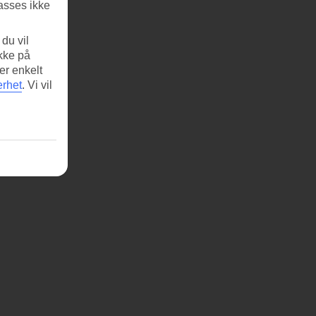
asses ikke
du vil
ikke på
er enkelt
erhet
.
Vi vil