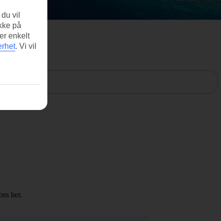
du vil
ikke på
er enkelt
erhet
.
Vi vil
oss her.