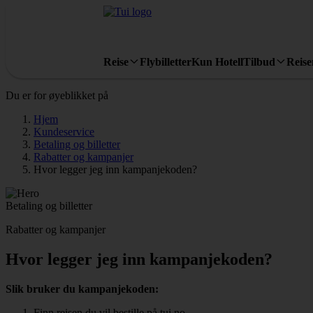
Reise
Flybilletter
Kun Hotell
Tilbud
Reis
Du er for øyeblikket på
Hjem
Kundeservice
Betaling og billetter
Rabatter og kampanjer
Hvor legger jeg inn kampanjekoden?
Betaling og billetter
Rabatter og kampanjer
Hvor legger jeg inn kampanjekoden?
Slik bruker du kampanjekoden:
Finn reisen du vil bestille på tui.no