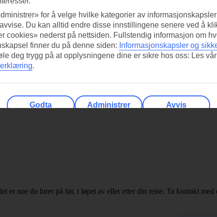
nteresser.
dministrer» for å velge hvilke kategorier av informasjonskapsler 
 avvise. Du kan alltid endre disse innstillingene senere ved å kl
r cookies» nederst på nettsiden. Fullstendig informasjon om hv
nskapsel finner du på denne siden:
Informasjonskapsler og sikk
føle deg trygg på at opplysningene dine er sikre hos oss: Les vår
erklæring
.
Godta
Administrer
Avvis
det er noe du lurer på før, i løpet av eller etter din reise. Ta kontakt med 