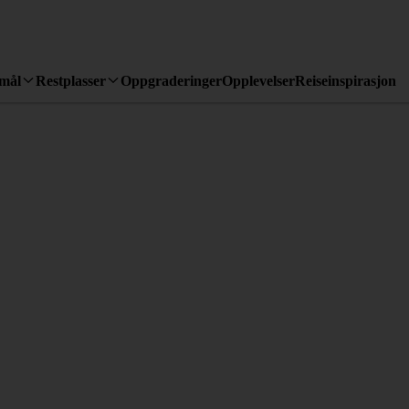
emål
Restplasser
Oppgraderinger
Opplevelser
Reiseinspirasjon