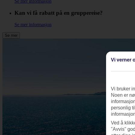
Se mer informasjon
Kan vi få rabatt på en gruppereise?
Se mer informasjon
Se mer
Vi verner o
Vi bruker i
Noen er nød
informasjon
personlig t
informasjon
Ved å klikk
"Avvis" god