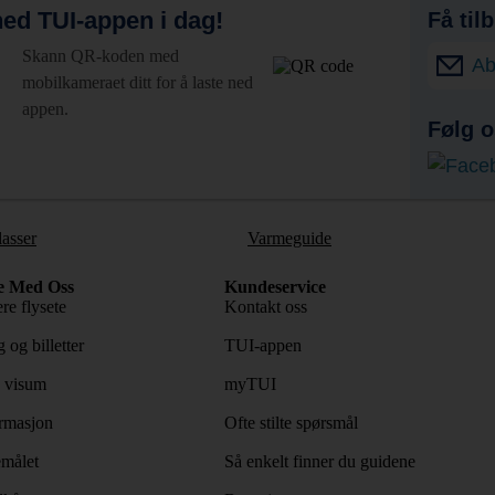
ed TUI-appen i dag!
Få til
Skann QR-koden med
Ab
mobilkameraet ditt for å laste ned
appen.
Følg o
lasser
Varmeguide
e Med Oss
Kundeservice
re flysete
Kontakt oss
 og billetter
TUI-appen
 visum
myTUI
rmasjon
Ofte stilte spørsmål
emålet
Så enkelt finner du guidene