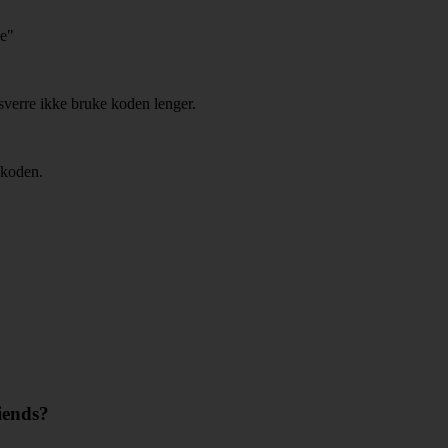
de"
sverre ikke bruke koden lenger.
ekoden.
iends?