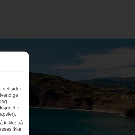
 nettsider.
ødvendige
 deg
nksjonelle
apsler).
å klikke på
asses ikke