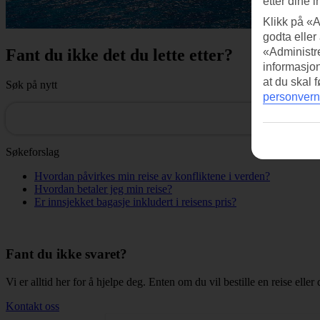
etter dine i
Klikk på «A
godta eller
Fant du ikke det du lette etter?
«Administre
informasjo
at du skal 
Søk på nytt
personvern
Søkeforslag
Hvordan påvirkes min reise av konfliktene i verden?
Hvordan betaler jeg min reise?
Er innsjekket bagasje inkludert i reisens pris?
Fant du ikke svaret?
Vi er alltid her for å hjelpe deg. Enten om du vil bestille en reise eller 
Kontakt oss