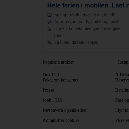
Hele ferien i mobilen.
Last n
Søk og bestill reiser, fly og hotell
Informasjon om fly, hotell og transfer
Direkte kontakt med guidene døgnet
rundt
Få tilbud direkte i appen
Populære artikler
Restp
Om TUI
Å Reis
Fakta om konsernet
Reserve
Presse
Betaling
Jobb i TUI
Pass og
Personvern og sikkerhet
Flyinfo
Administrer cookies
På reis