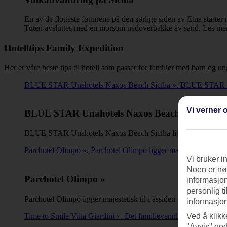
En av de flotteste fotturene på den sørlige siden av Etna start
Tuten avsluttes med en morsom nedoverbakke av sand. Les mer
Hotelltips Family Expedition
Her er våre beste tips til hotell som passer for familier med barn og 
BLUE STAR Unahotels Naxos Beach Sicilia ». BLUE STAR Unah
Vi verner o
BLUE STAR Unahotels Naxos Beach Sicilia »
BLUE STAR Unahotels Naxos Beach Sicilia ligger ved Recanat
Parchotel Olimpo ». Parchotel Olimpo ligger majestetisk til i ås
Vi bruker i
Noen er nød
Parchotel Olimpo »
informasjon
personlig t
Parchotel Olimpo ligger majestetisk til i åssiden over Letojanni.
informasjon
Time to Smile Villa Giardini ». Det familievennlige leilighetshote
Ved å klikk
"Avvis" god