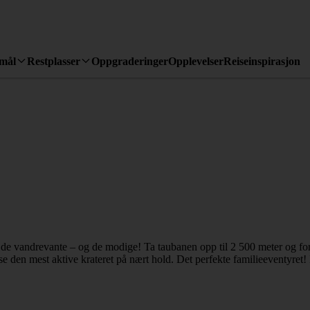
emål
Restplasser
Oppgraderinger
Opplevelser
Reiseinspirasjon
de vandrevante – og de modige! Ta taubanen opp til 2 500 meter og forts
se den mest aktive krateret på nært hold. Det perfekte familieeventyret!