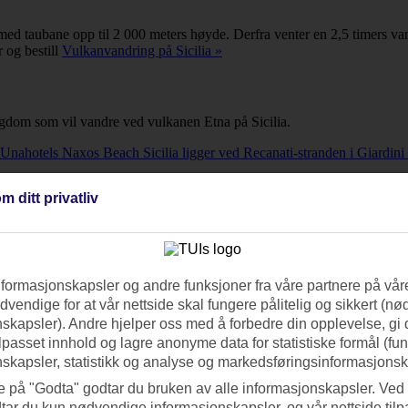
er med taubane opp til 2 000 meters høyde. Derfra venter en 2,5 timers v
 og bestill
Vulkanvandring på Sicilia »
ungdom som vil vandre ved vulkanen Etna på Sicilia.
otels Naxos Beach Sicilia ligger ved Recanati-stranden i Giardini
m ditt privatliv
i-stranden i Giardini Naxos.
siden over Letojanni.
nformasjonskapsler og andre funksjoner fra våre partnere på våre
vendige for at vår nettside skal fungere pålitelig og sikkert (n
skapsler). Andre hjelper oss med å forbedre din opplevelse, gi
ilpasset innhold og lagre anonyme data for statistiske formål (fu
skapsler, statistikk og analyse og markedsføringsinformasjonsk
llet Time to Smile Villa Giardini ligger sentralt og attraktivt til, kun e
e på "Godta" godtar du bruken av alle informasjonskapsler. Ved 
tar du kun nødvendige informasjonskapsler, og vår nettside tilp