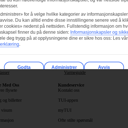
nteresser.
dministrer» for å velge hvilke kategorier av informasjonskapsler 
 avvise. Du kan alltid endre disse innstillingene senere ved å kl
i ligger sentralt og attraktivt til, kun en kort spasertur fra Naxos-strand
r cookies» nederst på nettsiden. Fullstendig informasjon om hv
nskapsel finner du på denne siden:
Informasjonskapsler og sikk
føle deg trygg på at opplysningene dine er sikre hos oss: Les vår
etsbrevet vårt>
erklæring
.
Godta
Administrer
Avvis
lasser
Varmeguide
e Med Oss
Kundeservice
re flysete
Kontakt oss
 og billetter
TUI-appen
 visum
myTUI
rmasjon
Ofte stilte spørsmål