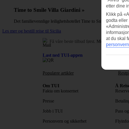
etter dine i
Time to Smile Villa Giardini »
Klikk på «A
godta eller
Det familievennlige leilighetshotellet Time to Smile Villa Giardin
«Administre
Les mer og bestill reise til Sicilia
informasjo
at du skal 
Få våre beste tilbud først.
Meld deg på nyh
personvern
Last ned TUI-appen
Populære artikler
Restp
Om TUI
Å Reis
Fakta om konsernet
Reserve
Presse
Betaling
Jobb i TUI
Pass og
Personvern og sikkerhet
Flyinfo