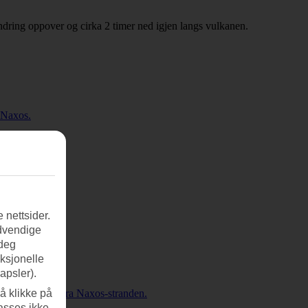
andring oppover og cirka 2 timer ned igjen langs vulkanen.
 Naxos.
 nettsider.
ødvendige
 deg
nksjonelle
apsler).
n kort spasertur fra Naxos-stranden.
å klikke på
asses ikke