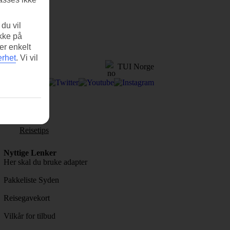
du vil
ikke på
en.
er enkelt
erhet
.
Vi vil
TUI Norge
Reisetips
Nyttige Lenker
Her skal du bruke adapter
Pakkeliste Syden
Reisegavekort
Vilkår for tilbud