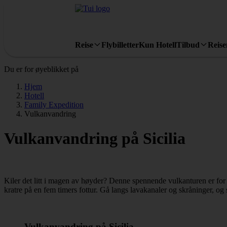
Reise
Flybilletter
Kun Hotell
Tilbud
Reis
Du er for øyeblikket på
Hjem
Hotell
Family Expedition
Vulkanvandring
Vulkanvandring på Sicilia
Kiler det litt i magen av høyder? Denne spennende vulkanturen er for 
kratre på en fem timers fottur. Gå langs lavakanaler og skråninger, og 
Vulkanvandring på Sicilia