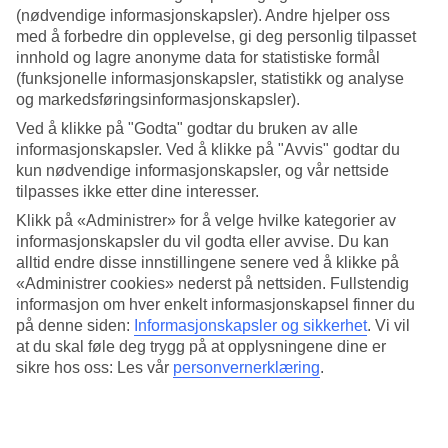
hus i landsbyen San Vincenzo og gå om bord igjen for en rundtur
(nødvendige informasjonskapsler). Andre hjelper oss
rundt øya om kvelden. Stromboli er Europas mest aktive vulkan, og
med å forbedre din opplevelse, gi deg personlig tilpasset
med litt flaks får dere se ildstrømmen, Sciara del Fuoco, lyse opp
innhold og lagre anonyme data for statistiske formål
kveldshimmelen. Spennende og magisk! I Tropea kan dere velge
mellom flere hotell som passer for familier.
(funksjonelle informasjonskapsler, statistikk og analyse
og markedsføringsinformasjonskapsler).
Ved å klikke på "Godta" godtar du bruken av alle
informasjonskapsler. Ved å klikke på "Avvis" godtar du
kun nødvendige informasjonskapsler, og vår nettside
tilpasses ikke etter dine interesser.
Båttur til vulkanen Stromboli
Klikk på «Administrer» for å velge hvilke kategorier av
informasjonskapsler du vil godta eller avvise. Du kan
Gå om bord fra havnen i Tropea på ettermiddagen og
bli med til den myteomspunne øya Stromboli, som har
alltid endre disse innstillingene senere ved å klikke på
en aktiv vulkan. Ta en is eller en kaffepause i den
«Administrer cookies» nederst på nettsiden. Fullstendig
sjarmerende landsbyen San Vincenzo, før dere går om
informasjon om hver enkelt informasjonskapsel finner du
bord igjen for en kveldstur rundt Stromboli – hvor man
på denne siden:
Informasjonskapsler og sikkerhet
.
Vi vil
av og til kan se en røyksky eller glødende lava fra
at du skal føle deg trygg på at opplysningene dine er
toppen av vulkanen.
sikre hos oss: Les vår
personvernerklæring
.
Les mer og bestill
båttur til vulkanen Stromboli »
TUI MAGIC LIFE Calabria » . TUI MAGIC LIFE
Calabria ligger i fredelige omgivelser mellom grønne