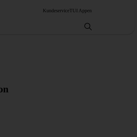
Kundeservice
TUI Appen
on