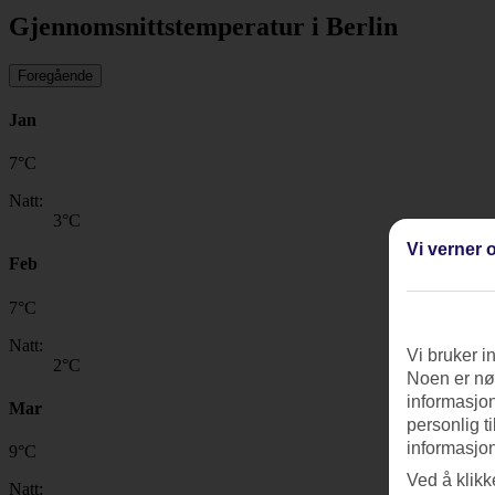
Gjennomsnittstemperatur i Berlin
Foregående
Jan
7
°
C
Natt:
3
°C
Vi verner o
Feb
7
°
C
Natt:
Vi bruker i
2
°C
Noen er nød
informasjon
Mar
personlig t
informasjon
9
°
C
Ved å klikk
Natt: