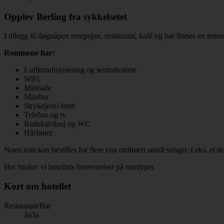
Opplev Berling fra sykkelsetet
I tillegg til døgnåpen resepsjon, restaurant, kafé og bar finnes en terr
Rommene har:
Luftkondisjonering og sentralvarme
WiFi
Minisafe
Minibar
Strykejern/-brett
Telefon og tv
Badekar/dusj og WC
Hårføner
Noen rom kan bestilles for flere enn ordinært antall senger, f.eks. et
Her bruker vi hotellets benevnelser på romtyper.
Kort om hotellet
Restaurant/Bar
Ja/Ja