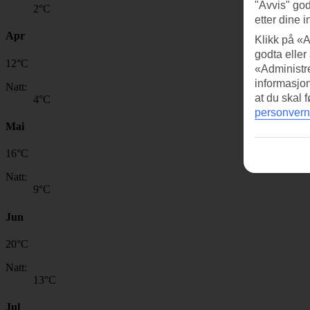
"Avvis" god
2
°C
etter dine i
Apr
Klikk på «A
godta eller
12
°
C
«Administre
informasjo
Natt:
at du skal 
4
°C
personvern
Mai
16
°
C
Natt:
9
°C
Jun
20
°
C
Natt:
13
°C
Jul