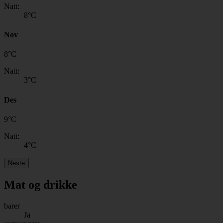
Natt:
8
°C
Nov
8
°
C
Natt:
3
°C
Des
9
°
C
Natt:
4
°C
Neste
Mat og drikke
barer
Ja