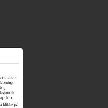
 nettsider.
ødvendige
 deg
nksjonelle
apsler).
å klikke på