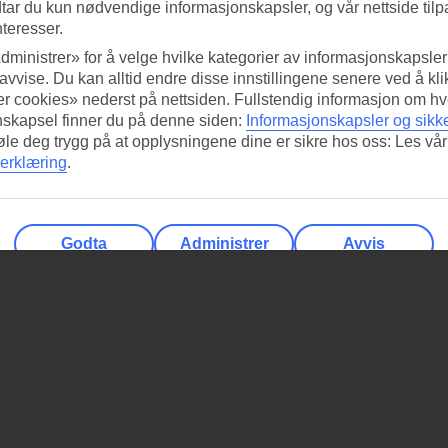
tar du kun nødvendige informasjonskapsler, og vår nettside tilp
nteresser.
dministrer» for å velge hvilke kategorier av informasjonskapsler 
 avvise. Du kan alltid endre disse innstillingene senere ved å kl
r cookies» nederst på nettsiden. Fullstendig informasjon om hv
nskapsel finner du på denne siden:
Informasjonskapsler og sikk
føle deg trygg på at opplysningene dine er sikre hos oss: Les vår
erklæring
.
Godta
Administrer
Avvis