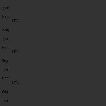
20
°
C
Natt:
14
°C
Aug
20
°
C
Natt:
14
°C
Sep
19
°
C
Natt:
13
°C
Okt
14
°
C