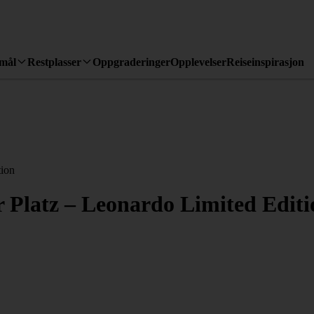
emål
Restplasser
Oppgraderinger
Opplevelser
Reiseinspirasjon
tion
 Platz – Leonardo Limited Editi