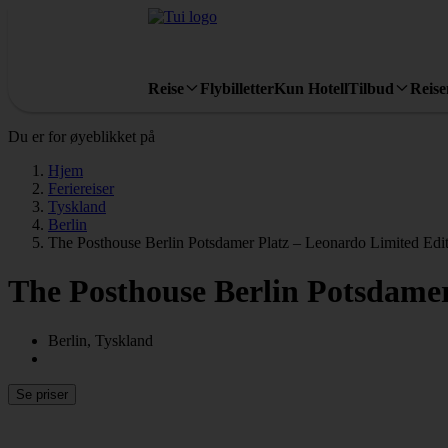
Reise
Flybilletter
Kun Hotell
Tilbud
Reis
Du er for øyeblikket på
Hjem
Feriereiser
Tyskland
Berlin
The Posthouse Berlin Potsdamer Platz – Leonardo Limited Edi
The Posthouse Berlin Potsdamer
Berlin, Tyskland
Se priser