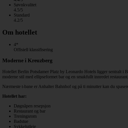
Søvnkvalitet
4.5/5
Standard
4.2/5
Om hotellet
4*
Offisiell klassifisering
Moderne i Kreuzberg
Hotellet Berlin Potsdamer Platz by Leonardo Hotels ligger sentralt i 
moderne stil med ellipseformet bar og en smakfullt innredet restaurant
Nærmeste t-bane er Anhalter Bahnhof og på ti minutter kan du spasere t
Hotellet har:
Døgnåpen resepsjon
Restaurant og bar
Treningsrom
Badstue
Sykkelutleie