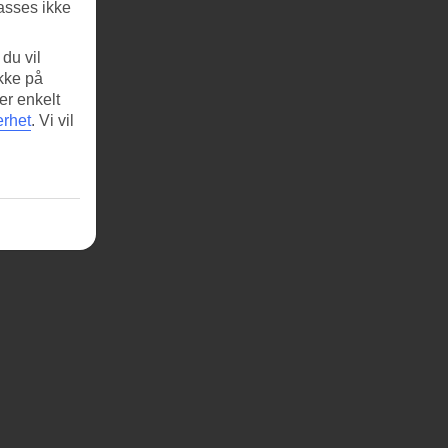
asses ikke
du vil
ikke på
er enkelt
erhet
.
Vi vil