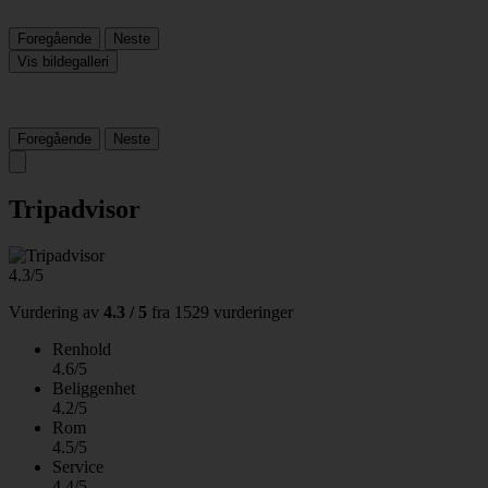
Foregående
Neste
Vis bildegalleri
Foregående
Neste
Tripadvisor
4.3/5
Vurdering av
4.3 / 5
fra
1529 vurderinger
Renhold
4.6/5
Beliggenhet
4.2/5
Rom
4.5/5
Service
4.4/5