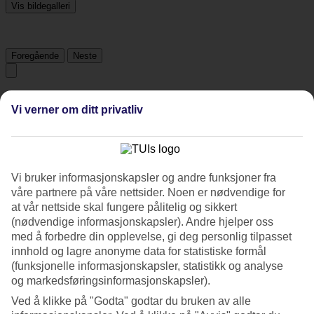
Vis bildegalleri
Foregående
Neste
Tripadvisor
Vi verner om ditt privatliv
4.1/5
Vurdering av
4.1 / 5
fra
889 vurderinger
Vi bruker informasjonskapsler og andre funksjoner fra
Renhold
våre partnere på våre nettsider. Noen er nødvendige for
4.5/5
at vår nettside skal fungere pålitelig og sikkert
Beliggenhet
(nødvendige informasjonskapsler). Andre hjelper oss
4.6/5
med å forbedre din opplevelse, gi deg personlig tilpasset
Rom
innhold og lagre anonyme data for statistiske formål
4.2/5
(funksjonelle informasjonskapsler, statistikk og analyse
Service
4.1/5
og markedsføringsinformasjonskapsler).
Søvnkvalitet
Ved å klikke på "Godta" godtar du bruken av alle
4/5