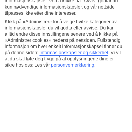
informasjonskapsler. Ved å klikke på "Avvis" godtar du
Standard
4.1/5
kun nødvendige informasjonskapsler, og vår nettside
tilpasses ikke etter dine interesser.
Om hotellet
Klikk på «Administrer» for å velge hvilke kategorier av
informasjonskapsler du vil godta eller avvise. Du kan
4*
alltid endre disse innstillingene senere ved å klikke på
Offisiell klassifisering
«Administrer cookies» nederst på nettsiden. Fullstendig
informasjon om hver enkelt informasjonskapsel finner du
Sentralt i hjertet av Berlin
på denne siden:
Informasjonskapsler og sikkerhet
.
Vi vil
at du skal føle deg trygg på at opplysningene dine er
Arcotel Velvet Berlin er et byhotell med god beliggenhet i Berlin.
sikre hos oss: Les vår
personvernerklæring
.
Her bor du i moderne rom og i nærområdet er det et raust utvalg av
restauranter, kafeer og barer. Innen gangavstand er det offentlig
transport som enkelt tar deg til severdigheter som Brandenburger
Tor, Alexanderplatz og Admiralbrücke.
Nærmeste T-banestasjon: Oranienburger Tor.
Hotellet har:
Døgnåpen resepsjon
Frokostrom
Bar
Rommene har: