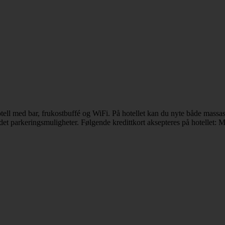
otell med bar, frukostbuffé og WiFi. På hotellet kan du nyte både massas
t parkeringsmuligheter. Følgende kredittkort aksepteres på hotellet: M