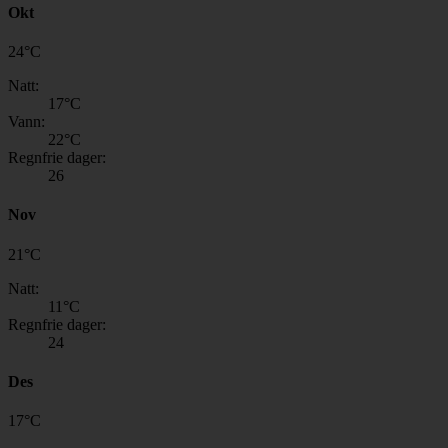
Okt
24
°
C
Natt:
17
°C
Vann:
22
°C
Regnfrie dager:
26
Nov
21
°
C
Natt:
11
°C
Regnfrie dager:
24
Des
17
°
C