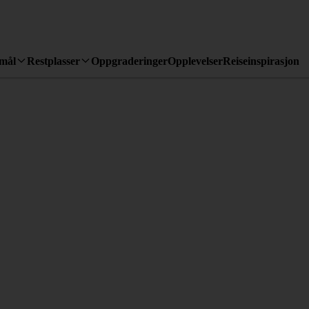
emål
Restplasser
Oppgraderinger
Opplevelser
Reiseinspirasjon