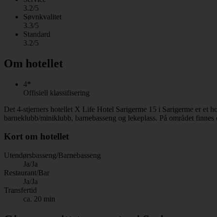
3.2/5
Søvnkvalitet
3.3/5
Standard
3.2/5
Om hotellet
4*
Offisiell klassifisering
Det 4-stjerners hotellet X Life Hotel Sarigerme 15 i Sarigerme er et h
barneklubb/miniklubb, barnebasseng og lekeplass. På området finnes de
Kort om hotellet
Utendørsbasseng/Barnebasseng
Ja/Ja
Restaurant/Bar
Ja/Ja
Transfertid
ca. 20 min