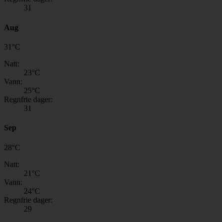
31
Aug
31
°
C
Natt:
23
°C
Vann:
25
°C
Regnfrie dager:
31
Sep
28
°
C
Natt:
21
°C
Vann:
24
°C
Regnfrie dager:
29