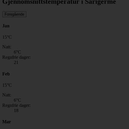
Gjennomsnittstemperatur i Sarigerme
Foregående
Jan
15
°
C
Natt:
6
°C
Regnfrie dager:
21
Feb
15
°
C
Natt:
6
°C
Regnfrie dager:
18
Mar