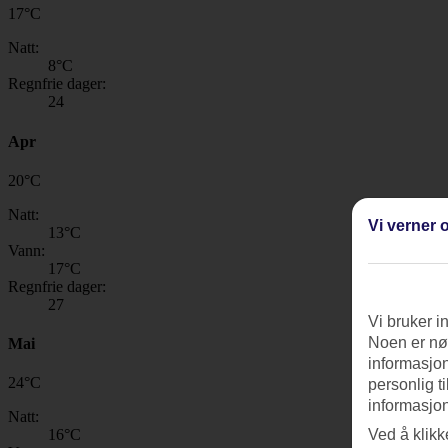
17
°
C
Natt:
8
°C
Regnfrie dager:
24
Apr
20
°
C
Natt:
Vi verner o
13
°C
Vann:
17
°C
Regnfrie dager:
27
Vi bruker i
Noen er nød
Mai
informasjon
24
°
C
personlig t
informasjon
Natt:
Ved å klikk
16
°C