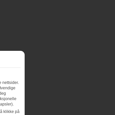
 nettsider.
ødvendige
 deg
nksjonelle
apsler).
å klikke på