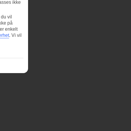
asses ikke
du vil
ikke på
er enkelt
erhet
.
Vi vil