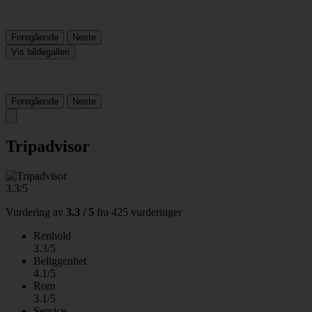
Foregående
Neste
Vis bildegalleri
Foregående
Neste
Tripadvisor
3.3/5
Vurdering av
3.3 / 5
fra
425 vurderinger
Renhold
3.3/5
Beliggenhet
4.1/5
Rom
3.1/5
Service