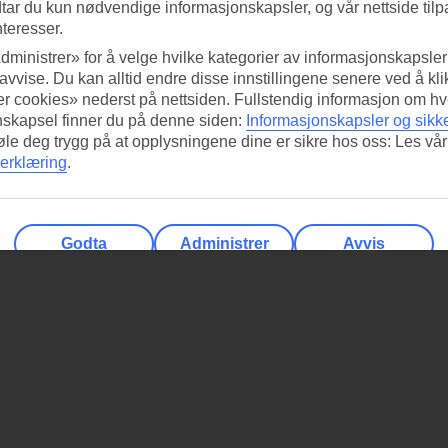
tar du kun nødvendige informasjonskapsler, og vår nettside tilp
nteresser.
dministrer» for å velge hvilke kategorier av informasjonskapsler 
 avvise. Du kan alltid endre disse innstillingene senere ved å kl
r cookies» nederst på nettsiden. Fullstendig informasjon om hv
nskapsel finner du på denne siden:
Informasjonskapsler og sikk
føle deg trygg på at opplysningene dine er sikre hos oss: Les vår
erklæring
.
Godta
Administrer
Avvis