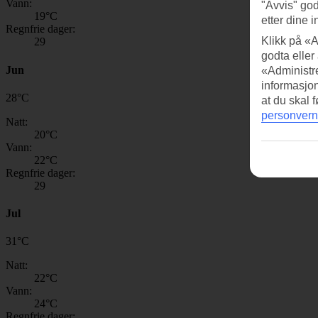
Vann:
"Avvis" god
19
°C
etter dine i
Regnfrie dager:
Klikk på «A
29
godta eller
Jun
«Administre
informasjo
28
°
C
at du skal 
personvern
Natt:
20
°C
Vann:
22
°C
Regnfrie dager:
29
Jul
31
°
C
Natt:
22
°C
Vann:
24
°C
Regnfrie dager: