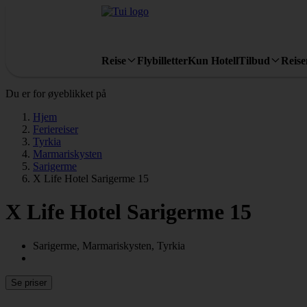
Reise
Flybilletter
Kun Hotell
Tilbud
Reis
Du er for øyeblikket på
Hjem
Feriereiser
Tyrkia
Marmariskysten
Sarigerme
X Life Hotel Sarigerme 15
X Life Hotel Sarigerme 15
Sarigerme, Marmariskysten, Tyrkia
Se priser