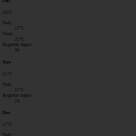
Okt
24
°
C
Natt:
17
°C
Vann:
22
°C
Regnfrie dager:
26
Nov
21
°
C
Natt:
11
°C
Regnfrie dager:
24
Des
17
°
C
Natt: