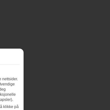
 nettsider.
ødvendige
 deg
nksjonelle
apsler).
å klikke på