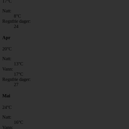
17
°
C
Natt:
8
°C
Regnfrie dager:
24
Apr
20
°
C
Natt:
13
°C
Vann:
17
°C
Regnfrie dager:
27
Mai
24
°
C
Natt:
16
°C
Vann: