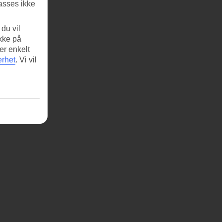
asses ikke
du vil
ikke på
er enkelt
erhet
.
Vi vil