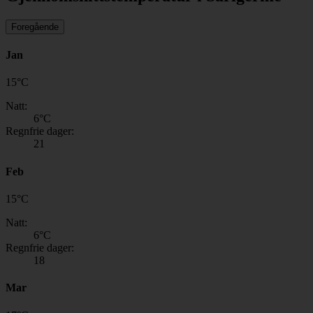
Foregående
Jan
15
°
C
Natt:
6
°C
Regnfrie dager:
21
Feb
15
°
C
Natt:
6
°C
Regnfrie dager:
18
Mar