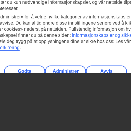
tar du kun nødvendige informasjonskapsler, og vår nettside tilp
nteresser.
dministrer» for å velge hvilke kategorier av informasjonskapsler 
 avvise. Du kan alltid endre disse innstillingene senere ved å kl
r cookies» nederst på nettsiden. Fullstendig informasjon om hv
nskapsel finner du på denne siden:
Informasjonskapsler og sikk
føle deg trygg på at opplysningene dine er sikre hos oss: Les vår
erklæring
.
Godta
Administrer
Avvis