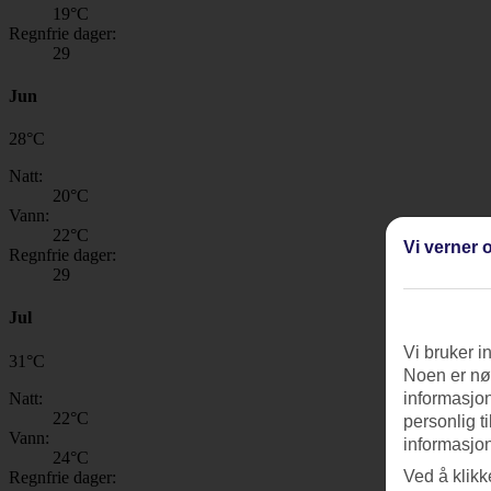
19
°C
Regnfrie dager:
29
Jun
28
°
C
Natt:
20
°C
Vann:
22
°C
Vi verner o
Regnfrie dager:
29
Jul
Vi bruker i
31
°
C
Noen er nød
Natt:
informasjon
22
°C
personlig t
Vann:
informasjon
24
°C
Ved å klikk
Regnfrie dager: