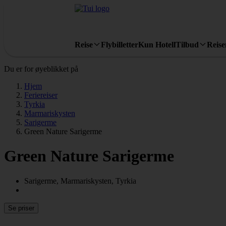
Reise
Flybilletter
Kun Hotell
Tilbud
Reis
Du er for øyeblikket på
Hjem
Feriereiser
Tyrkia
Marmariskysten
Sarigerme
Green Nature Sarigerme
Green Nature Sarigerme
Sarigerme, Marmariskysten, Tyrkia
Se priser