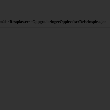
emål
Restplasser
Oppgraderinger
Opplevelser
Reiseinspirasjon