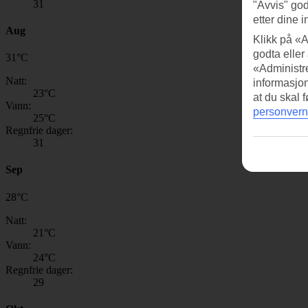
31
"Avvis" god
etter dine i
Aug
Klikk på «A
godta eller
31
°
C
«Administre
Natt:
informasjo
23
°C
at du skal 
Vann:
personvern
25
°C
Regnfrie dager:
31
Sep
28
°
C
Natt:
21
°C
Vann:
24
°C
Regnfrie dager:
29