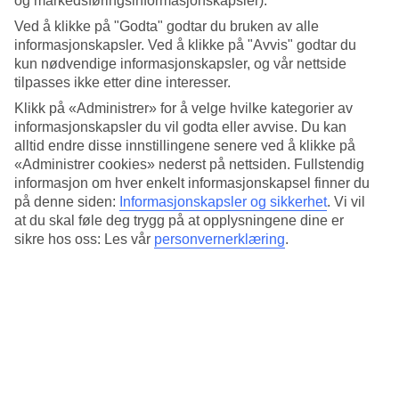
og markedsføringsinformasjonskapsler).
4.8/5
Søvnkvalitet
Ved å klikke på "Godta" godtar du bruken av alle
4.8/5
informasjonskapsler. Ved å klikke på "Avvis" godtar du
Standard
kun nødvendige informasjonskapsler, og vår nettside
4.6/5
tilpasses ikke etter dine interesser.
Om hotellet
Klikk på «Administrer» for å velge hvilke kategorier av
informasjonskapsler du vil godta eller avvise. Du kan
5*
alltid endre disse innstillingene senere ved å klikke på
Offisiell klassifisering
«Administrer cookies» nederst på nettsiden. Fullstendig
informasjon om hver enkelt informasjonskapsel finner du
Det 5-stjerners hotellet The Residence at TUI BLUE Sensatori Akra
på denne siden:
Informasjonskapsler og sikkerhet
.
Vi vil
Fethiye i Fethiye er et hotell med bar, WiFi og basseng. På hotellet
at du skal føle deg trygg på at opplysningene dine er
kan du nyte både massasje og badstu. På området finnes det
parkeringsmuligheter. Følgende kredittkort aksepteres på hotellet:
sikre hos oss: Les vår
personvernerklæring
.
Mastercard og Visa.
Kort om hotellet
Utendørsbasseng
Ja
Restaurant/Bar
Ja/Ja
Transfertid