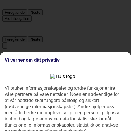
Foregående
Neste
Vis bildegalleri
Foregående
Neste
Tripadvisor
Vi verner om ditt privatliv
4.8/5
Vurdering av
4.8 / 5
fra
1135 vurderinger
Vi bruker informasjonskapsler og andre funksjoner fra
våre partnere på våre nettsider. Noen er nødvendige for
Renhold
at vår nettside skal fungere pålitelig og sikkert
4.9/5
Beliggenhet
(nødvendige informasjonskapsler). Andre hjelper oss
4.6/5
med å forbedre din opplevelse, gi deg personlig tilpasset
Rom
innhold og lagre anonyme data for statistiske formål
4.9/5
(funksjonelle informasjonskapsler, statistikk og analyse
Service