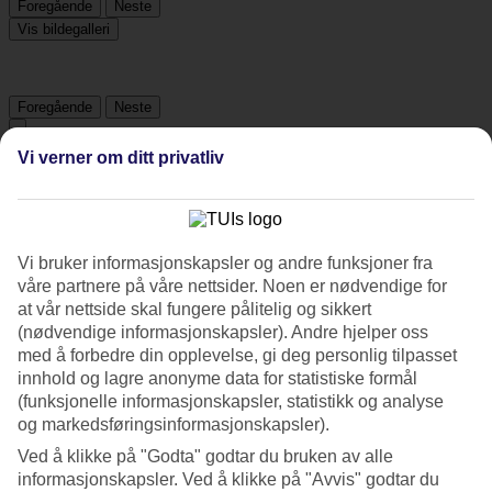
Foregående
Neste
Vis bildegalleri
Foregående
Neste
Vi verner om ditt privatliv
Tripadvisor
4.4/5
Vi bruker informasjonskapsler og andre funksjoner fra
Vurdering av
4.4 / 5
fra
446 vurderinger
våre partnere på våre nettsider. Noen er nødvendige for
at vår nettside skal fungere pålitelig og sikkert
Renhold
(nødvendige informasjonskapsler). Andre hjelper oss
4.8/5
med å forbedre din opplevelse, gi deg personlig tilpasset
Beliggenhet
4.9/5
innhold og lagre anonyme data for statistiske formål
Rom
(funksjonelle informasjonskapsler, statistikk og analyse
3.9/5
og markedsføringsinformasjonskapsler).
Service
Ved å klikke på "Godta" godtar du bruken av alle
4.4/5
Søvnkvalitet
informasjonskapsler. Ved å klikke på "Avvis" godtar du