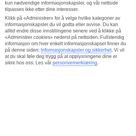
4.2/5
kun nødvendige informasjonskapsler, og vår nettside
Standard
tilpasses ikke etter dine interesser.
4.5/5
Klikk på «Administrer» for å velge hvilke kategorier av
Om hotellet
informasjonskapsler du vil godta eller avvise. Du kan
alltid endre disse innstillingene senere ved å klikke på
«Administrer cookies» nederst på nettsiden. Fullstendig
3*
Offisiell klassifisering
informasjon om hver enkelt informasjonskapsel finner du
på denne siden:
Informasjonskapsler og sikkerhet
.
Vi vil
Det 3-stjerners hotellet Hotel Mutlu i Fethiye er et hotell med bar,
at du skal føle deg trygg på at opplysningene dine er
frukostbuffé og WiFi. På hotellet kan du nyte massasje. Hvis det er
sikre hos oss: Les vår
personvernerklæring
.
barn med på reisen, er det lekeplass. På området finnes det
parkeringsmuligheter.
Kort om hotellet
Utendørsbasseng
Ja
Restaurant/Bar
Ja/Ja
Transfertid
ca. 1 time
Gjennomsnittstemperatur i Fethiye