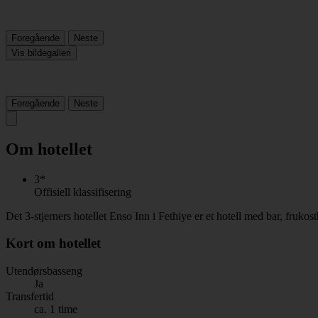
Foregående
Neste
Vis bildegalleri
Foregående
Neste
Om hotellet
3*
Offisiell klassifisering
Det 3-stjerners hotellet Enso Inn i Fethiye er et hotell med bar, fruko
Kort om hotellet
Utendørsbasseng
Ja
Transfertid
ca. 1 time