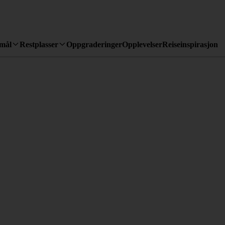
emål
Restplasser
Oppgraderinger
Opplevelser
Reiseinspirasjon