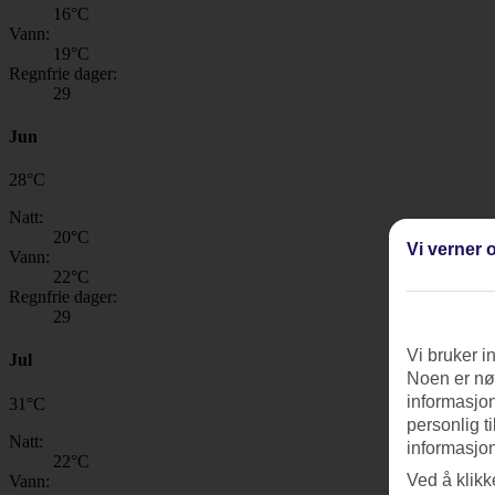
16
°C
Vann:
19
°C
Regnfrie dager:
29
Jun
28
°
C
Natt:
20
°C
Vi verner o
Vann:
22
°C
Regnfrie dager:
29
Vi bruker i
Jul
Noen er nød
informasjon
31
°
C
personlig t
Natt:
informasjon
22
°C
Ved å klikk
Vann: