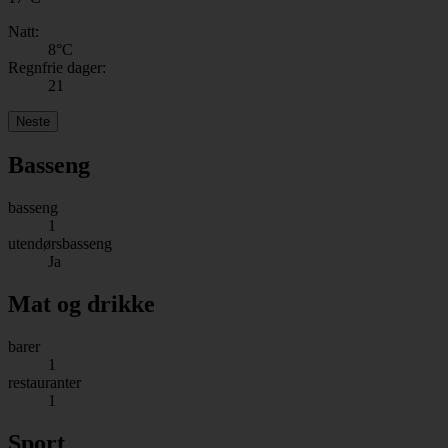
Natt:
8
°C
Regnfrie dager:
21
Neste
Basseng
basseng
1
utendørsbasseng
Ja
Mat og drikke
barer
1
restauranter
1
Sport