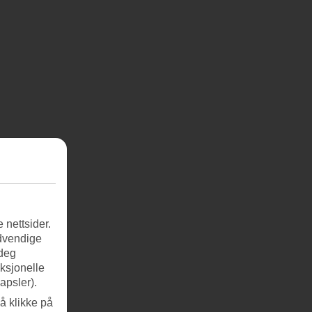
 nettsider.
ødvendige
 deg
nksjonelle
apsler).
å klikke på