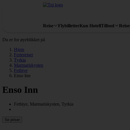
Reise
Flybilletter
Kun Hotell
Tilbud
Reis
Du er for øyeblikket på
Hjem
Feriereiser
Tyrkia
Marmariskysten
Fethiye
Enso Inn
Enso Inn
Fethiye, Marmariskysten, Tyrkia
Se priser