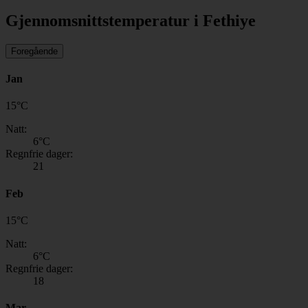
Gjennomsnittstemperatur i Fethiye
Foregående
Jan
15
°
C
Natt:
6
°C
Regnfrie dager:
21
Feb
15
°
C
Natt:
6
°C
Regnfrie dager:
18
Mar