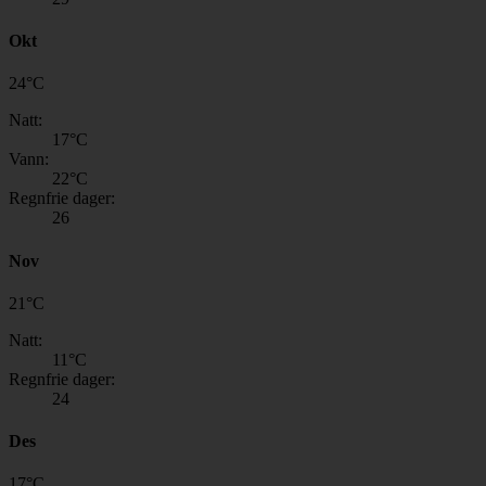
Okt
24
°
C
Natt:
17
°C
Vann:
22
°C
Regnfrie dager:
26
Nov
21
°
C
Natt:
11
°C
Regnfrie dager:
24
Des
17
°
C