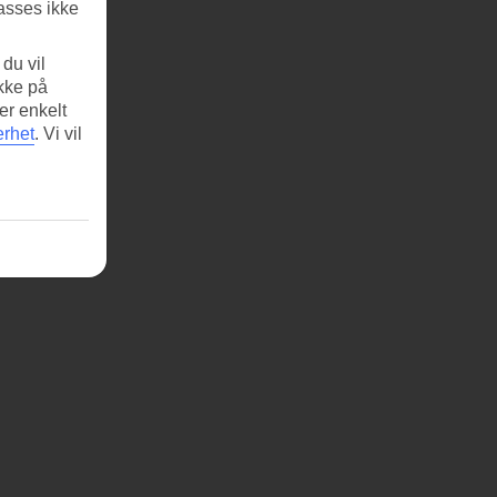
asses ikke
du vil
ikke på
er enkelt
erhet
.
Vi vil