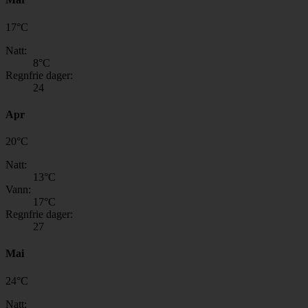
17
°
C
Natt:
8
°C
Regnfrie dager:
24
Apr
20
°
C
Natt:
13
°C
Vann:
17
°C
Regnfrie dager:
27
Mai
24
°
C
Natt: