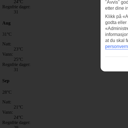
24
°C
"Avvis" god
Regnfrie dager:
etter dine i
31
Klikk på «A
godta eller
Aug
«Administre
31
°
C
informasjo
at du skal 
Natt:
personvern
23
°C
Vann:
25
°C
Regnfrie dager:
31
Sep
28
°
C
Natt:
21
°C
Vann:
24
°C
Regnfrie dager:
29