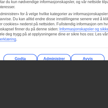
tar du kun nødvendige informasjonskapsler, og vår nettside tilp
nteresser.
dministrer» for å velge hvilke kategorier av informasjonskapsler 
 avvise. Du kan alltid endre disse innstillingene senere ved å kl
r cookies» nederst på nettsiden. Fullstendig informasjon om hv
nskapsel finner du på denne siden:
Informasjonskapsler og sikk
føle deg trygg på at opplysningene dine er sikre hos oss: Les vår
erklæring
.
Godta
Administrer
Avvis