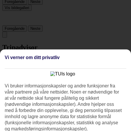
Foregående
Neste
Vis bildegalleri
Foregående
Neste
Tripadvisor
Vi verner om ditt privatliv
4.1/5
Vurdering av
4.1 / 5
fra
122 vurderinger
Renhold
Vi bruker informasjonskapsler og andre funksjoner fra
4.3/5
våre partnere på våre nettsider. Noen er nødvendige for
Beliggenhet
at vår nettside skal fungere pålitelig og sikkert
4.5/5
(nødvendige informasjonskapsler). Andre hjelper oss
Rom
med å forbedre din opplevelse, gi deg personlig tilpasset
4.2/5
Service
innhold og lagre anonyme data for statistiske formål
4.4/5
(funksjonelle informasjonskapsler, statistikk og analyse
Søvnkvalitet
og markedsføringsinformasjonskapsler).