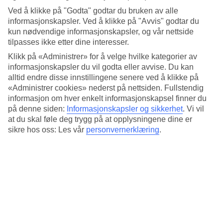
4.1/5
Ved å klikke på "Godta" godtar du bruken av alle
Standard
4.4/5
informasjonskapsler. Ved å klikke på "Avvis" godtar du
kun nødvendige informasjonskapsler, og vår nettside
Om hotellet
tilpasses ikke etter dine interesser.
Klikk på «Administrer» for å velge hvilke kategorier av
3*
informasjonskapsler du vil godta eller avvise. Du kan
Offisiell klassifisering
alltid endre disse innstillingene senere ved å klikke på
«Administrer cookies» nederst på nettsiden. Fullstendig
Det 3-stjerners hotellet Aymes Hotel i Fethiye er et hotell med bar,
frukostbuffé og WiFi. Hvis det er barn med på reisen, er det
informasjon om hver enkelt informasjonskapsel finner du
barnebasseng og lekeplass. På området finnes det
på denne siden:
Informasjonskapsler og sikkerhet
.
Vi vil
parkeringsmuligheter. Hotellet hadde sin siste renovering 2015.
at du skal føle deg trygg på at opplysningene dine er
Følgende kredittkort aksepteres på hotellet: American Express, EC
sikre hos oss: Les vår
personvernerklæring
.
Maestro, Mastercard og Visa.
Kort om hotellet
Bad/strand
880 m
Utendørsbasseng/Barnebasseng
Ja/Ja
Restaurant/Bar
Ja/Ja