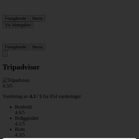
Foregående
Neste
Vis bildegalleri
Foregående
Neste
Tripadvisor
4.3/5
Vurdering av
4.3 / 5
fra
954 vurderinger
Renhold
4.6/5
Beliggenhet
4.1/5
Rom
4.3/5