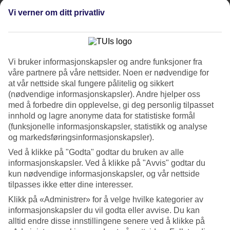
Service
4.5/5
Vi verner om ditt privatliv
Søvnkvalitet
4.2/5
Standard
4.4/5
Vi bruker informasjonskapsler og andre funksjoner fra
Om hotellet
våre partnere på våre nettsider. Noen er nødvendige for
at vår nettside skal fungere pålitelig og sikkert
5*
(nødvendige informasjonskapsler). Andre hjelper oss
Offisiell klassifisering
med å forbedre din opplevelse, gi deg personlig tilpasset
innhold og lagre anonyme data for statistiske formål
All Inclusive-hotell ved stranden
(funksjonelle informasjonskapsler, statistikk og analyse
og markedsføringsinformasjonskapsler).
På Meryan Hotel bor du både komfortabelt og nær stranden, litt
utenfor Okurcalar. Hotellet har det meste du kan ønske deg for en
Ved å klikke på "Godta" godtar du bruken av alle
avslappende ferie. Her venter en frodig hage, et basseng omgitt av
informasjonskapsler. Ved å klikke på "Avvis" godtar du
palmer, vannsklier, spa og solsenger på hotellets egen stranddel. All
kun nødvendige informasjonskapsler, og vår nettside
Inclusive er inkludert!
tilpasses ikke etter dine interesser.
Meryan Hotel ligger rett ved stranden, noen kilometer fra sentrum i
Klikk på «Administrer» for å velge hvilke kategorier av
Okurcalar. I hagen svaier palmer, og fargerik bougainvillea lyser opp
informasjonskapsler du vil godta eller avvise. Du kan
i den frodige hagen. Hotellet tilbyr dobbeltrom og familierom med
alltid endre disse innstillingene senere ved å klikke på
plass til opptil fem personer.