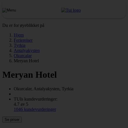
Du er for øyeblikket på
Hjem
Feriereiser
Tyrkia
Antalyakysten
Okurcalar
Meryan Hotel
Meryan Hotel
Okurcalar, Antalyakysten, Tyrkia
TUIs kundevurderinger:
4.7 av 5
1046 kundevurderinger
Se priser