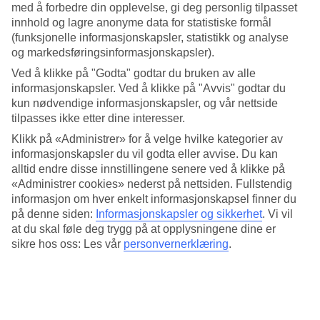
Basseng- og strandliv
med å forbedre din opplevelse, gi deg personlig tilpasset
innhold og lagre anonyme data for statistiske formål
Bassengområdet er stort og innbydende med flere basseng å velge
(funksjonelle informasjonskapsler, statistikk og analyse
mellom. Her kan du slappe av på en solseng eller suse nedover
og markedsføringsinformasjonskapsler).
vannsklier. Når du blir sulten er du velkommen til å besøke
bassengbaren, som serverer enkel snacks og drikke. Det er bare et
Ved å klikke på "Godta" godtar du bruken av alle
par hundre meter til stranden, hvor solsenger og parasoller er gratis
informasjonskapsler. Ved å klikke på "Avvis" godtar du
for hotellets gjester.
kun nødvendige informasjonskapsler, og vår nettside
tilpasses ikke etter dine interesser.
Aktiviteter og lekeplass
Klikk på «Administrer» for å velge hvilke kategorier av
Trenger du en pause fra sol og bading kan du delta på de ulike
informasjonskapsler du vil godta eller avvise. Du kan
aktivitetene som hotellet arrangerer. Bli med på en omgang
alltid endre disse innstillingene senere ved å klikke på
sandvolleyball eller spill minifotball på plenen. For barna er det en
«Administrer cookies» nederst på nettsiden. Fullstendig
lekeplass med klatrestativ, husker og sklier.
informasjon om hver enkelt informasjonskapsel finner du
på denne siden:
Informasjonskapsler og sikkerhet
.
Vi vil
Antall rom : 362
at du skal føle deg trygg på at opplysningene dine er
Kort om hotellet
sikre hos oss: Les vår
personvernerklæring
.
Utendørsbasseng/Barnebasseng
Ja/Ja
Sentrum/Shopping
4 km/4 km