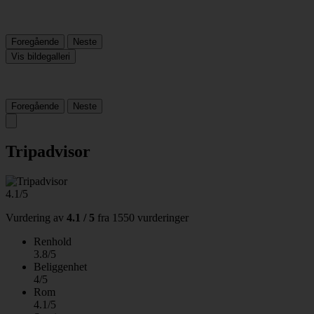
Foregående
Neste
Vis bildegalleri
Foregående
Neste
Tripadvisor
4.1/5
Vurdering av
4.1 / 5
fra
1550 vurderinger
Renhold
3.8/5
Beliggenhet
4/5
Rom
4.1/5