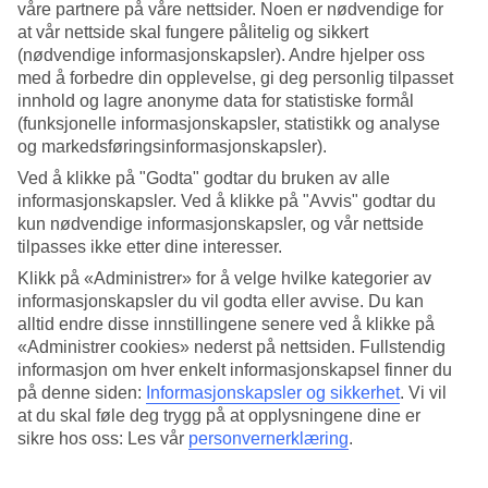
Standard
våre partnere på våre nettsider. Noen er nødvendige for
4.3/5
at vår nettside skal fungere pålitelig og sikkert
(nødvendige informasjonskapsler). Andre hjelper oss
Om hotellet
med å forbedre din opplevelse, gi deg personlig tilpasset
innhold og lagre anonyme data for statistiske formål
WiFi
(funksjonelle informasjonskapsler, statistikk og analyse
og markedsføringsinformasjonskapsler).
Stort bassengområde og beliggenhet ved stranden
Ved å klikke på "Godta" godtar du bruken av alle
informasjonskapsler. Ved å klikke på "Avvis" godtar du
Ved den lange sandstranden i Yasmine Hammamet ligger Iberostar
Waves Averroes. Hotellet har et stort bassengområde og en hage
kun nødvendige informasjonskapsler, og vår nettside
med palmer, solsenger og parasoller for avkobling.
tilpasses ikke etter dine interesser.
På hotellet er det også mulighet til å ta en massasje, spille tennis eller
Klikk på «Administrer» for å velge hvilke kategorier av
svømme i innendørsbassenget.
informasjonskapsler du vil godta eller avvise. Du kan
alltid endre disse innstillingene senere ved å klikke på
Hotellet har:
«Administrer cookies» nederst på nettsiden. Fullstendig
informasjon om hver enkelt informasjonskapsel finner du
Basseng og barnebasseng
Restaurant og bar
på denne siden:
Informasjonskapsler og sikkerhet
.
Vi vil
Treningsrom
at du skal føle deg trygg på at opplysningene dine er
Wifi i fellesområdene
sikre hos oss: Les vår
personvernerklæring
.
Døgnåpen resepsjon
Rommene/leilighetene har: